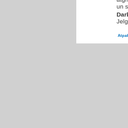
un s
Dar
Jel
Atpa