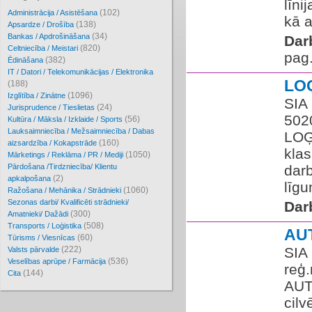
līni
(102)
Administrācija / Asistēšana
kā a
(138)
Apsardze / Drošība
(34)
Bankas / Apdrošināšana
Dar
(820)
Celtniecība / Meistari
pag
(382)
Ēdināšana
IT / Datori / Telekomunikācijas / Elektronika
LO
(188)
(1096)
Izglītība / Zinātne
SIA 
(24)
Jurisprudence / Tieslietas
5020
(56)
Kultūra / Māksla / Izklaide / Sports
Lauksaimniecība / Mežsaimniecība / Dabas
LOĢ
(160)
aizsardzība / Kokapstrāde
klas
(1050)
Mārketings / Reklāma / PR / Mediji
Pārdošana /Tirdzniecība/ Klientu
dar
(2)
apkalpošana
līgu
(1060)
Ražošana / Mehānika / Strādnieki
Sezonas darbi/ Kvalificēti strādnieki/
Dar
(300)
Amatnieki/ Dažādi
(508)
Transports / Loģistika
AU
(60)
Tūrisms / Viesnīcas
(222)
​SI
Valsts pārvalde
(536)
Veselības aprūpe / Farmācija
reģ.
(144)
Cita
AUT
cilv