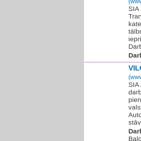
(www
SIA
Tra
kate
tālb
iepr
Darb
Dar
VI
(www
SIA
dar
pien
vals
Auto
stāv
Dar
Balo