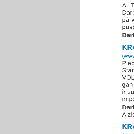
AUT
Darb
pārv
pusp
Dar
KR
(www
Pie
Star
VOLV
gan 
ir s
impo
Dar
Aizk
KR