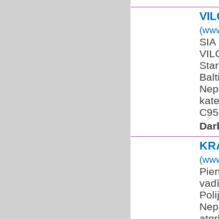
VI
(www
SIA
VIL
Star
Balt
Nep
kate
C95.
Dar
KR
(www
Pie
vadī
Poli
Nep
atgr