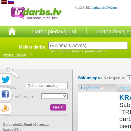
Kopā
6 882
darba piedāvājumi
.
Darba piedāvājumi
Darba devēji
Meklēt darbu:
Piem.:
administrators, pārdevējs
utml.
Aizvērt
meklētāju
Sākumlapa
/ Kategorija:
Darbs:
Uzņēmums
Amats
KR
Atrašanās vieta:
Sabi
"TRI
darb
pie
Darba piedāvājumi pēc amata
kategorijām: