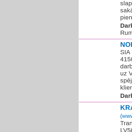
slap
sakā
pien
Dar
Rum
NO
SIA
415
darb
uz V
spēj
klie
Dar
KR
(www
Tra
LV5