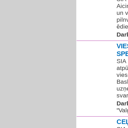
Aici
un v
piln
ēdie
Dar
VI
SP
SIA 
atp
vie
Bas
uzņe
svar
Dar
"Va
CE