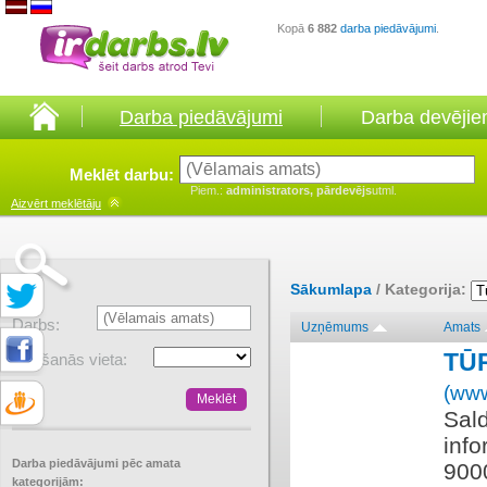
Kopā
6 882
darba piedāvājumi
.
Darba piedāvājumi
Darba devēji
Meklēt darbu:
Piem.:
administrators, pārdevējs
utml.
Aizvērt
meklētāju
Sākumlapa
/ Kategorija:
Darbs:
Uzņēmums
Amats
TŪ
Atrašanās vieta:
(www
Sal
info
Darba piedāvājumi pēc amata
900
kategorijām: