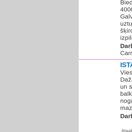
Bie
400
Galv
uztu
šķi
izpi
Dar
Car
IS
Vie
Dažā
un 
balk
nog
maz
Dar
Atpa