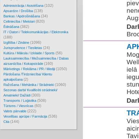
pie
(102)
Administrācija / Asistēšana
neno
(138)
Apsardze / Drošība
(34)
Bankas / Apdrošināšana
Augs
(820)
Celtniecība / Meistari
Dar
(382)
Ēdināšana
IT / Datori / Telekomunikācijas / Elektronika
Broc
(188)
(1096)
Izglītība / Zinātne
AP
(24)
Jurisprudence / Tieslietas
(56)
Mogo
Kultūra / Māksla / Izklaide / Sports
Lauksaimniecība / Mežsaimniecība / Dabas
Wel
(160)
aizsardzība / Kokapstrāde
ielā
(1050)
Mārketings / Reklāma / PR / Mediji
Pārdošana /Tirdzniecība/ Klientu
iegu
(2)
apkalpošana
stun
(1060)
Ražošana / Mehānika / Strādnieki
Sezonas darbi/ Kvalificēti strādnieki/
Hote
(300)
Amatnieki/ Dažādi
Dar
(508)
Transports / Loģistika
(60)
Tūrisms / Viesnīcas
(222)
TR
Valsts pārvalde
(536)
Veselības aprūpe / Farmācija
Vies
(144)
Cita
aic
Tavi