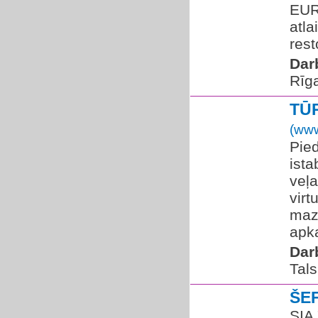
EUR
atla
rest
Dar
Rīg
TŪ
(www
Pied
ist
veļ
virt
mazg
apka
Dar
Tals
ŠE
SIA