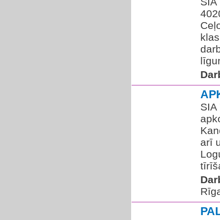
SIA 
4020
Ceļ
klas
dar
līgu
Dar
AP
SIA
apk
Kand
arī 
Logu
tīrī
Dar
Rīg
PA