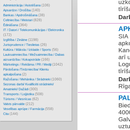
uzk
(106)
Administrācija / Asistēšana
tīrī
(140)
Apsardze / Drošība
(38)
Bankas / Apdrošināšana
Dar
(828)
Celtniecība / Meistari
(364)
Ēdināšana
AP
IT / Datori / Telekomunikācijas / Elektronika
(172)
SIA
(1198)
Izglītība / Zinātne
apk
(26)
Jurisprudence / Tieslietas
Kand
(56)
Kultūra / Māksla / Izklaide / Sports
Lauksaimniecība / Mežsaimniecība / Dabas
arī 
(166)
aizsardzība / Kokapstrāde
Logu
(1042)
Mārketings / Reklāma / PR / Mediji
Pārdošana /Tirdzniecība/ Klientu
tīrī
(2)
apkalpošana
Dar
(1060)
Ražošana / Mehānika / Strādnieki
Sezonas darbi/ Kvalificēti strādnieki/
Rīg
(300)
Amatnieki/ Dažādi
(508)
Transports / Loģistika
PA
(62)
Tūrisms / Viesnīcas
(212)
Bie
Valsts pārvalde
(558)
Veselības aprūpe / Farmācija
400
(144)
Cita
Galv
uztu