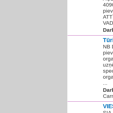
409
pie
ATT
VADĪ
Dar
Tū
NB 
pie
orga
uzņ
spec
orga
...
Dar
Car
VI
SIA 