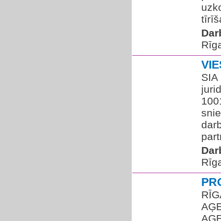
uzk
tīrī
Dar
Rīg
VI
SIA 
juri
100
snie
dar
par
Dar
Rīg
PR
RĪG
AĢE
AĢE