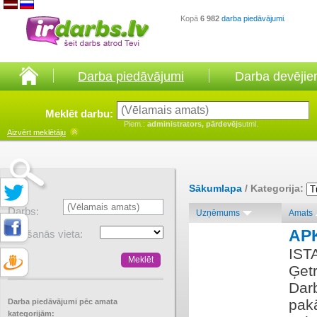
Kopā
6 982
darba piedāvājumi
.
Darba piedāvājumi
Darba devēji
Meklēt darbu:
Piem.:
administrators, pārdevējs
utml.
Aizvērt
meklētāju
Sākumlapa
/ Kategorija:
Darbs:
Uzņēmums
Amats
AP
Atrašanās vieta:
IST
Ģet
Dar
pakā
Darba piedāvājumi pēc amata
kategorijām: