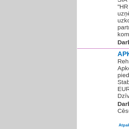
"HR 
uzņ
uzk
par
komp
Dar
AP
Reha
Apk
pie
Stab
EUR 
Dzīv
Dar
Cēs
Atpa