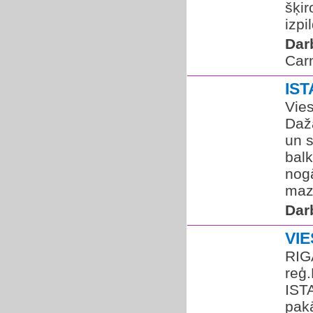
šķi
izpi
Dar
Car
IS
Vie
Dažā
un 
balk
nog
maz
Dar
VI
RIG
reģ
IST
pakā