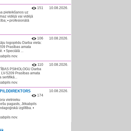
151
10.08.2026.
a pieteikšanos uz
maz vidējā vai vidējā
cība; • profesionālā
106
10.08.2026.
tāju logopēdu Darba vieta:
-5209 Prasības amata
. • Speciālā ...
abpils nov.
110
10.08.2026.
GLĪTĪBAS PSIHOLOGU Darba
v., LV-5209 Prasības amata
sertifikā...
abpils nov.
ZPILDDIREKTORS
10.08.2026.
174
ora vietnieku
iešu pagasts, Jēkabpils
agoģiskā izglītība. •
abpils nov.
āk