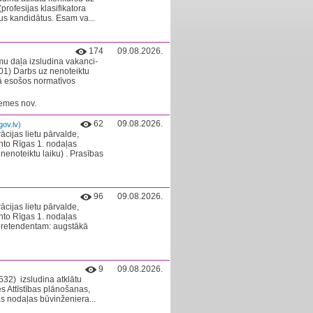
profesijas klasifikatora
us kandidātus. Esam va...
174
09.08.2026.
u daļa izsludina vakanci-
 01) Darbs uz nenoteiktu
kā esošos normatīvos
zemes nov.
62
09.08.2026.
ov.lv)
ācijas lietu pārvalde,
nto Rīgas 1. nodaļas
oteiktu laiku) . Prasības
96
09.08.2026.
ācijas lietu pārvalde,
nto Rīgas 1. nodaļas
 pretendentam: augstākā
9
09.08.2026.
2) ​ izsludina atklātu
 Attīstības plānošanas,
s nodaļas būvinženiera...