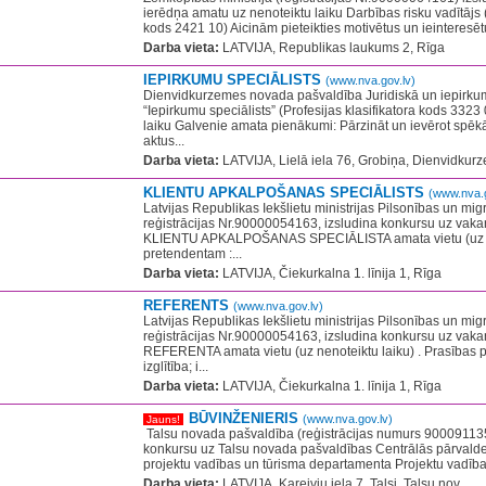
ierēdņa amatu uz nenoteiktu laiku Darbības risku vadītājs (
kods 2421 10) Aicinām pieteikties motivētus un ieinteresēt
Darba vieta:
LATVIJA, Republikas laukums 2, Rīga
IEPIRKUMU SPECIĀLISTS
(www.nva.gov.lv)
Dienvidkurzemes novada pašvaldība Juridiskā un iepirkum
“Iepirkumu speciālists” (Profesijas klasifikatora kods 3323
laiku Galvenie amata pienākumi: Pārzināt un ievērot spē
aktus...
Darba vieta:
LATVIJA, Lielā iela 76, Grobiņa, Dienvidkur
KLIENTU APKALPOŠANAS SPECIĀLISTS
(www.nva.g
Latvijas Republikas Iekšlietu ministrijas Pilsonības un migr
reģistrācijas Nr.90000054163, izsludina konkursu uz vaka
KLIENTU APKALPOŠANAS SPECIĀLISTA amata vietu (uz nen
pretendentam :...
Darba vieta:
LATVIJA, Čiekurkalna 1. līnija 1, Rīga
REFERENTS
(www.nva.gov.lv)
Latvijas Republikas Iekšlietu ministrijas Pilsonības un migr
reģistrācijas Nr.90000054163, izsludina konkursu uz vaka
REFERENTA amata vietu (uz nenoteiktu laiku) .​ Prasības
izglītība; i...
Darba vieta:
LATVIJA, Čiekurkalna 1. līnija 1, Rīga
BŪVINŽENIERIS
(www.nva.gov.lv)
Jauns!
​ Talsu novada pašvaldība (reģistrācijas numurs 9000911353
konkursu uz Talsu novada pašvaldības Centrālās pārvaldes
projektu vadības un tūrisma departamenta Projektu vadība
Darba vieta:
LATVIJA, Kareivju iela 7, Talsi, Talsu nov.