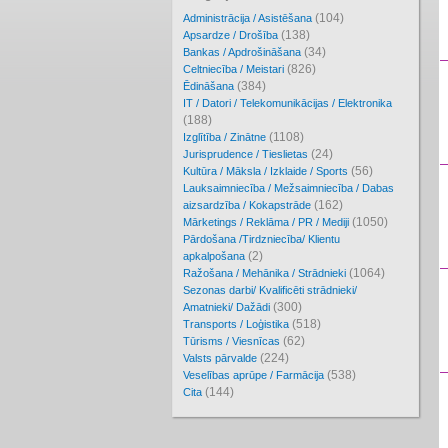
(104)
Administrācija / Asistēšana
(138)
Apsardze / Drošība
(34)
Bankas / Apdrošināšana
(826)
Celtniecība / Meistari
(384)
Ēdināšana
IT / Datori / Telekomunikācijas / Elektronika
(188)
(1108)
Izglītība / Zinātne
(24)
Jurisprudence / Tieslietas
(56)
Kultūra / Māksla / Izklaide / Sports
Lauksaimniecība / Mežsaimniecība / Dabas
(162)
aizsardzība / Kokapstrāde
(1050)
Mārketings / Reklāma / PR / Mediji
Pārdošana /Tirdzniecība/ Klientu
(2)
apkalpošana
(1064)
Ražošana / Mehānika / Strādnieki
Sezonas darbi/ Kvalificēti strādnieki/
(300)
Amatnieki/ Dažādi
(518)
Transports / Loģistika
(62)
Tūrisms / Viesnīcas
(224)
Valsts pārvalde
(538)
Veselības aprūpe / Farmācija
(144)
Cita