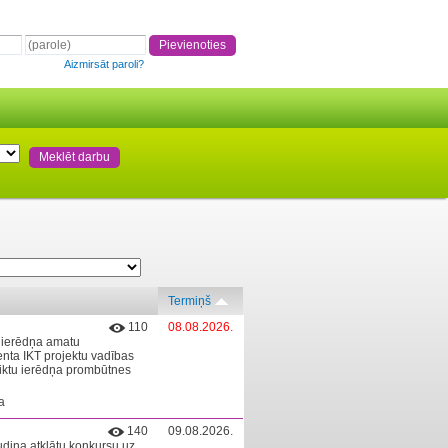
Aizmirsāt paroli?
Termiņš
110
08.08.2026.
 ierēdņa amatu
enta IKT projektu vadības
eiktu ierēdņa prombūtnes
a
140
09.08.2026.
udina atklātu konkursu uz