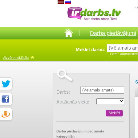
K
Darba piedāvājumi
Meklēt darbu:
Piem.:
administra
Aizvērt
meklētāju
S
Darbs:
Atrašanās vieta:
Darba piedāvājumi pēc amata
kategorijām: