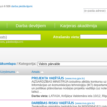
opā
6 926
darba piedāvājumi
.
Darba devējiem
Karjeras akadēmija
Atrašanās vieta:
tors, pārdevējs
utml.
ākumlapa
/ Kategorija:
Uzņēmums
Amats
PROJEKTA VADĪTĀJS
(www.nva.gov.lv)
AIZSARDZĪBAS MINISTRIJA izsludina atklātu konkursu uz
Informācijas un komunikācijas tehnoloģiju (IKT) departam
un politikas plānošanas nodaļas projektu vadītājs (uz not
laiku) ...
Darba vieta:
LATVIJA, Krišjāņa Valdemāra iela 10/12, Rīg
DARBĪBAS RISKU VADĪTĀJS
(www.nva.gov.lv)
Zemkopības ministrija (reģistrācijas Nr.90000064161) izsl