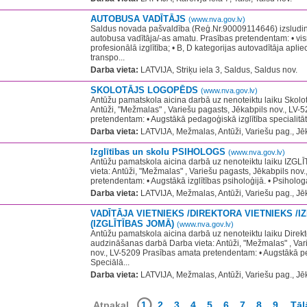
AUTOBUSA VADĪTĀJS
(www.nva.gov.lv)
Saldus novada pašvaldība (Reģ.Nr.90009114646) izsludin
autobusa vadītāja/-as amatu. Prasības pretendentam: • vis
profesionālā izglītība; • B, D kategorijas autovadītāja aplie
transpo...
Darba vieta:
LATVIJA, Striķu iela 3, Saldus, Saldus nov.
SKOLOTĀJS LOGOPĒDS
(www.nva.gov.lv)
Antūžu pamatskola aicina darbā uz nenoteiktu laiku Skolo
Antūži, "Mežmalas" , Variešu pagasts, Jēkabpils nov., LV
pretendentam: • Augstākā pedagoģiskā izglītība specialitātē
Darba vieta:
LATVIJA, Mežmalas, Antūži, Variešu pag., Jēk
Izglītības un skolu PSIHOLOGS
(www.nva.gov.lv)
Antūžu pamatskola aicina darbā uz nenoteiktu laiku IZ
vieta: Antūži, "Mežmalas" , Variešu pagasts, Jēkabpils no
pretendentam: • Augstākā izglītības psiholoģijā. • Psihologa 
Darba vieta:
LATVIJA, Mežmalas, Antūži, Variešu pag., Jēk
VADĪTĀJA VIETNIEKS /DIREKTORA VIETNIEKS /I
(IZGLĪTĪBAS JOMĀ)
(www.nva.gov.lv)
Antūžu pamatskola aicina darbā uz nenoteiktu laiku Direkt
audzināšanas darbā Darba vieta: Antūži, "Mežmalas" , Var
nov., LV-5209 Prasības amata pretendentam: • Augstākā ped
Speciālā...
Darba vieta:
LATVIJA, Mežmalas, Antūži, Variešu pag., Jēk
Atpakaļ
1
2
3
4
5
6
7
8
9
Tāl