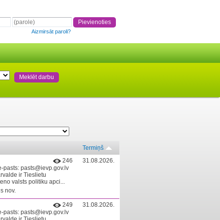
Aizmirsāt paroli?
Termiņš
246
31.08.2026.
e-pasts: pasts@ievp.gov.lv
rvalde ir Tieslietu
no valsts politiku apci...
s nov.
249
31.08.2026.
e-pasts: pasts@ievp.gov.lv
rvalde ir Tieslietu