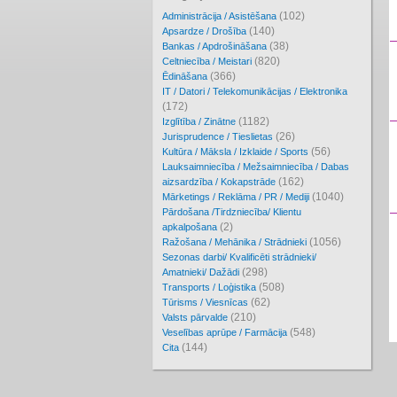
(102)
Administrācija / Asistēšana
(140)
Apsardze / Drošība
(38)
Bankas / Apdrošināšana
(820)
Celtniecība / Meistari
(366)
Ēdināšana
IT / Datori / Telekomunikācijas / Elektronika
(172)
(1182)
Izglītība / Zinātne
(26)
Jurisprudence / Tieslietas
(56)
Kultūra / Māksla / Izklaide / Sports
Lauksaimniecība / Mežsaimniecība / Dabas
(162)
aizsardzība / Kokapstrāde
(1040)
Mārketings / Reklāma / PR / Mediji
Pārdošana /Tirdzniecība/ Klientu
(2)
apkalpošana
(1056)
Ražošana / Mehānika / Strādnieki
Sezonas darbi/ Kvalificēti strādnieki/
(298)
Amatnieki/ Dažādi
(508)
Transports / Loģistika
(62)
Tūrisms / Viesnīcas
(210)
Valsts pārvalde
(548)
Veselības aprūpe / Farmācija
(144)
Cita