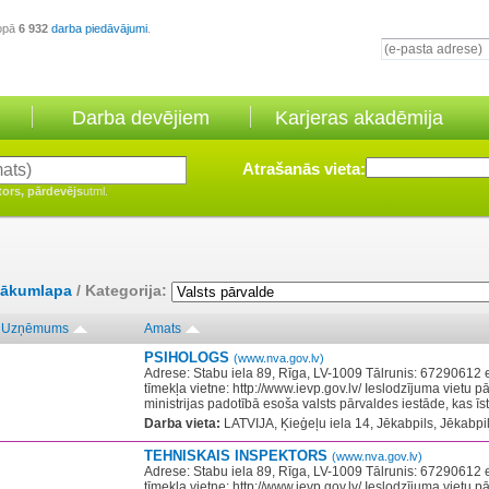
opā
6 932
darba piedāvājumi
.
Darba devējiem
Karjeras akadēmija
Atrašanās vieta:
tors, pārdevējs
utml.
ākumlapa
/ Kategorija:
Uzņēmums
Amats
PSIHOLOGS
(www.nva.gov.lv)
Adrese: Stabu iela 89, Rīga, LV-1009 Tālrunis: 67290612 
tīmekļa vietne: http://www.ievp.gov.lv/ Ieslodzījuma vietu pā
ministrijas padotībā esoša valsts pārvaldes iestāde, kas īste
Darba vieta:
LATVIJA, Ķieģeļu iela 14, Jēkabpils, Jēkabpil
TEHNISKAIS INSPEKTORS
(www.nva.gov.lv)
Adrese: Stabu iela 89, Rīga, LV-1009 Tālrunis: 67290612 
tīmekļa vietne: http://www.ievp.gov.lv/ Ieslodzījuma vietu pā