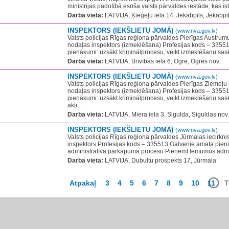
ministrijas padotībā esoša valsts pārvaldes iestāde, kas īste
Darba vieta:
LATVIJA, Ķieģeļu iela 14, Jēkabpils, Jēkabpil
INSPEKTORS (IEKŠLIETU JOMĀ)
(www.nva.gov.lv)
Valsts policijas Rīgas reģiona pārvaldes Pierīgas Austrum
nodaļas inspektors (izmeklēšana) Profesijas kods – 3355
pienākumi: uzsākt kriminālprocesu, veikt izmeklēšanu sask
Darba vieta:
LATVIJA, Brīvības iela 6, Ogre, Ogres nov.
INSPEKTORS (IEKŠLIETU JOMĀ)
(www.nva.gov.lv)
Valsts policijas Rīgas reģiona pārvaldes Pierīgas Ziemeļu
nodaļas inspektors (izmeklēšana) ​Profesijas kods – 3355
pienākumi: uzsākt kriminālprocesu, veikt izmeklēšanu sas
akti...
Darba vieta:
LATVIJA, Miera iela 3, Sigulda, Siguldas nov.
INSPEKTORS (IEKŠLIETU JOMĀ)
(www.nva.gov.lv)
Valsts policijas Rīgas reģiona pārvaldes Jūrmalas iecirkn
inspektors Profesijas kods – 335513 Galvenie amata pienā
administratīvā pārkāpuma procesu Pieņemt lēmumus admin
Darba vieta:
LATVIJA, Dubultu prospekts 17, Jūrmala
Atpakaļ
3
4
5
6
7
8
9
10
11
T