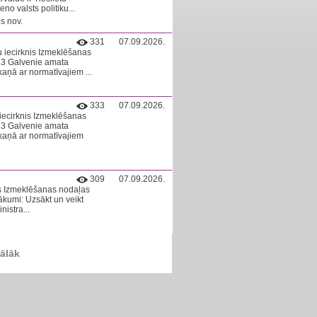
no valsts politiku...
s nov.
331
07.09.2026.
u iecirknis Izmeklēšanas
13 Galvenie amata
aņā ar normatīvajiem ...
333
07.09.2026.
 iecirknis Izmeklēšanas
13 ​Galvenie amata
kaņā ar normatīvajiem
309
07.09.2026.
is Izmeklēšanas nodaļas
kumi: Uzsākt un veikt
istra...
ālāk