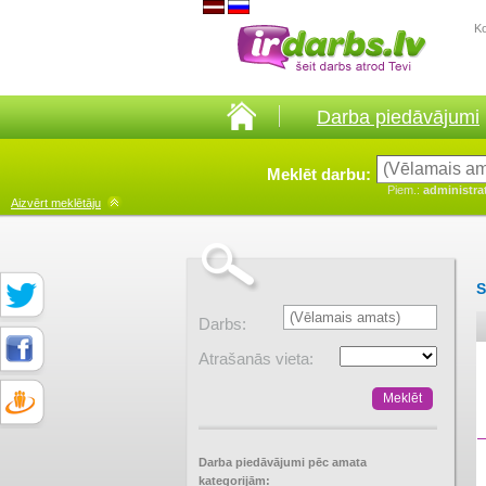
K
Darba piedāvājumi
Meklēt darbu:
Piem.:
administra
Aizvērt
meklētāju
S
Darbs:
Atrašanās vieta:
Darba piedāvājumi pēc amata
kategorijām: