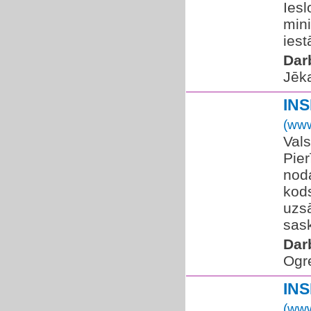
Iesl
mini
iest
Dar
Jēka
IN
(www
Vals
Pier
noda
kod
uzsā
sask
Dar
Ogr
IN
(www