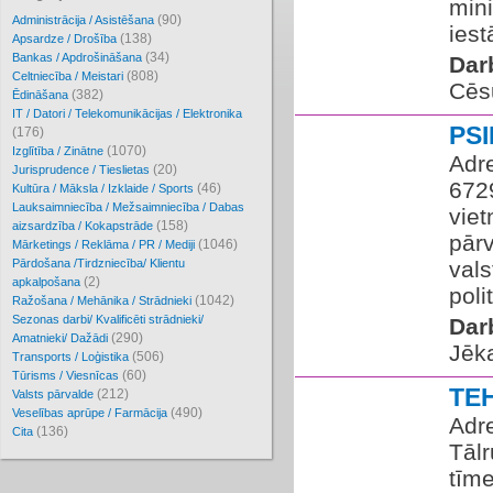
mini
(90)
Administrācija / Asistēšana
iest
(138)
Apsardze / Drošība
(34)
Bankas / Apdrošināšana
Dar
(808)
Celtniecība / Meistari
Cēs
(382)
Ēdināšana
IT / Datori / Telekomunikācijas / Elektronika
PS
(176)
(1070)
Izglītība / Zinātne
Adre
(20)
Jurisprudence / Tieslietas
672
(46)
Kultūra / Māksla / Izklaide / Sports
Lauksaimniecība / Mežsaimniecība / Dabas
viet
(158)
aizsardzība / Kokapstrāde
pārv
(1046)
Mārketings / Reklāma / PR / Mediji
Pārdošana /Tirdzniecība/ Klientu
vals
(2)
apkalpošana
poli
(1042)
Ražošana / Mehānika / Strādnieki
Sezonas darbi/ Kvalificēti strādnieki/
Dar
(290)
Amatnieki/ Dažādi
Jēka
(506)
Transports / Loģistika
(60)
Tūrisms / Viesnīcas
TE
(212)
Valsts pārvalde
(490)
Veselības aprūpe / Farmācija
Adre
(136)
Cita
Tālr
tīme