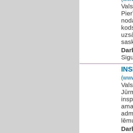
Vals
Pier
noda
kod
uzsā
sask
Dar
Sigu
IN
(www
Vals
Jūr
insp
ama
adm
lēm
Dar