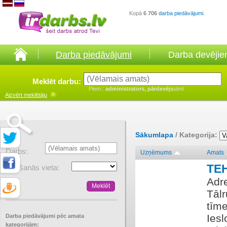
Kopā
6 706
darba piedāvājumi
.
Darba piedāvājumi
Darba devēji
Meklēt darbu:
Piem.:
administrators, pārdevējs
utml.
Aizvērt
meklētāju
Sākumlapa
/ Kategorija:
Darbs:
Uzņēmums
Amats
TE
Atrašanās vieta:
Adre
Tālr
tīme
Iesl
Darba piedāvājumi pēc amata
kategorijām: