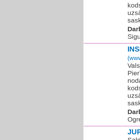
kod
uzsā
sask
Dar
Sigu
IN
(www
Vals
Pier
noda
kod
uzsā
sask
Dar
Ogr
JU
Sal