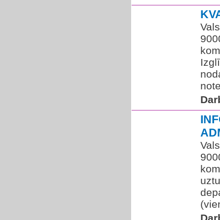
KV
Vals
9000
kom
Izgl
noda
note
Dar
IN
AD
Vals
9000
kom
uztu
depa
(vie
Dar