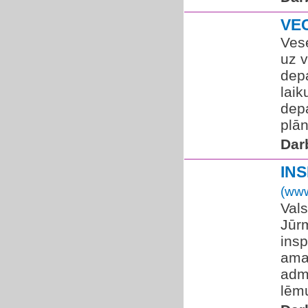
VE
Vese
uz 
dep
laik
dep
plān
Dar
IN
(www
Vals
Jūr
insp
ama
adm
lēm