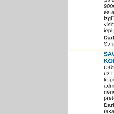
9000
es 
izgl
vis
iepi
Dar
Sal
SA
KO
Dab
uz 
kop
admi
neno
pret
Dar
taka