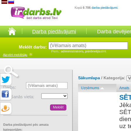
Kopā
6 706
darba piedāvājumi
.
Darba piedāvājumi
Darba devēji
Meklēt darbu:
Piem.:
administrators, pārdevējs
utml.
Aizvērt
meklētāju
Sākumlapa
/ Kategorija:
Darbs:
Uzņēmums
Amats
SĒ
Atrašanās vieta:
Jēka
SĒT
dien
uz t
Darba piedāvājumi pēc amata
kategorijām: