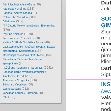
Dar
(90)
Administrācija / Asistēšana
Jēka
(138)
Apsardze / Drošība
(34)
Bankas / Apdrošināšana
(808)
SO
Celtniecība / Meistari
(382)
Ēdināšana
ĢI
IT / Datori / Telekomunikācijas / Elektronika
(176)
Sig
(1070)
Izglītība / Zinātne
(reģ
(20)
Jurisprudence / Tieslietas
(46)
neno
Kultūra / Māksla / Izklaide / Sports
Lauksaimniecība / Mežsaimniecība / Dabas
ģim
(158)
aizsardzība / Kokapstrāde
pirm
(1046)
Mārketings / Reklāma / PR / Mediji
Pārdošana /Tirdzniecība/ Klientu
klie
(2)
apkalpošana
Dar
(1042)
Ražošana / Mehānika / Strādnieki
Sezonas darbi/ Kvalificēti strādnieki/
Sigu
(290)
Amatnieki/ Dažādi
(506)
Transports / Loģistika
IN
(60)
Tūrisms / Viesnīcas
(212)
Valsts pārvalde
(www
(490)
Veselības aprūpe / Farmācija
Vals
(136)
Cita
Pier
noda