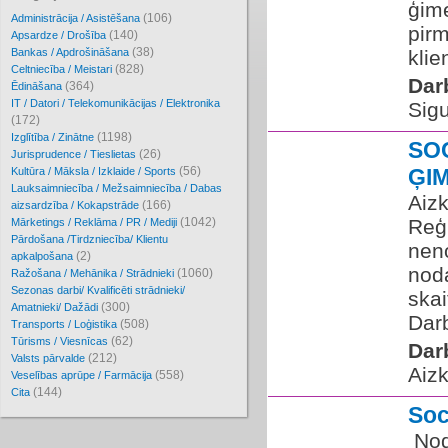
ģim
(106)
Administrācija / Asistēšana
pirm
(140)
Apsardze / Drošība
(38)
Bankas / Apdrošināšana
klie
(828)
Celtniecība / Meistari
Dar
(364)
Ēdināšana
IT / Datori / Telekomunikācijas / Elektronika
Sigu
(172)
(1198)
Izglītība / Zinātne
SO
(26)
Jurisprudence / Tieslietas
(56)
ĢI
Kultūra / Māksla / Izklaide / Sports
Lauksaimniecība / Mežsaimniecība / Dabas
Aizk
(166)
aizsardzība / Kokapstrāde
(1042)
Reģi
Mārketings / Reklāma / PR / Mediji
Pārdošana /Tirdzniecība/ Klientu
neno
(2)
apkalpošana
nod
(1060)
Ražošana / Mehānika / Strādnieki
Sezonas darbi/ Kvalificēti strādnieki/
skai
(300)
Amatnieki/ Dažādi
Darb
(508)
Transports / Loģistika
(62)
Tūrisms / Viesnīcas
Dar
(212)
Valsts pārvalde
Aizk
(558)
Veselības aprūpe / Farmācija
(144)
Cita
Soc
​ No