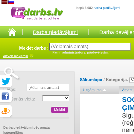
Kopā
6 982
darba piedāvājumi
.
Darba piedāvājumi
Darba devēji
Meklēt darbu:
Piem.:
administrators, pārdevējs
utml.
Aizvērt
meklētāju
Sākumlapa
/ Kategorija:
Darbs:
Uzņēmums
Amats
SO
Atrašanās vieta:
ĢI
Sig
(reģ
Darba piedāvājumi pēc amata
neno
kategorijām: