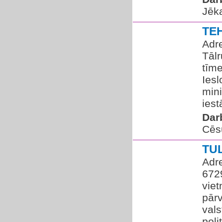
Jēka
TE
Adre
Tālr
tīme
Iesl
mini
iest
Dar
Cēs
TU
Adre
672
viet
pārv
vals
polit