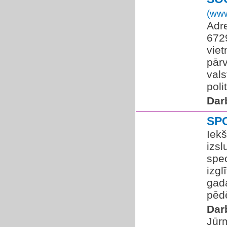
(www
Adre
672
viet
pārv
vals
poli
Dar
SP
Iekš
izs
spe
izgl
gad
pēdē
Dar
Jūr