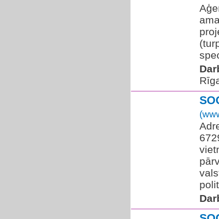
Aģen
amat
proj
(tur
spec
Dar
Rīg
SO
(www
Adre
672
viet
pārv
vals
poli
Dar
SO