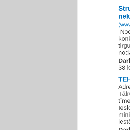
Str
nek
(www
​ No
kon
tirg
noda
Dar
38 k
TE
Adre
Tālr
tīme
Iesl
mini
iest
Dar