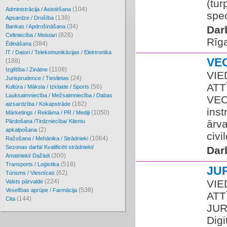
(tur
(104)
Administrācija / Asistēšana
spec
(138)
Apsardze / Drošība
(34)
Bankas / Apdrošināšana
Dar
(826)
Celtniecība / Meistari
Rīg
(384)
Ēdināšana
IT / Datori / Telekomunikācijas / Elektronika
VE
(188)
(1108)
Izglītība / Zinātne
VIE
(24)
Jurisprudence / Tieslietas
ATT
(56)
Kultūra / Māksla / Izklaide / Sports
Lauksaimniecība / Mežsaimniecība / Dabas
VEC
(162)
aizsardzība / Kokapstrāde
ins
(1050)
Mārketings / Reklāma / PR / Mediji
Pārdošana /Tirdzniecība/ Klientu
ārva
(2)
apkalpošana
civi
(1064)
Ražošana / Mehānika / Strādnieki
Sezonas darbi/ Kvalificēti strādnieki/
Dar
(300)
Amatnieki/ Dažādi
(518)
Transports / Loģistika
JU
(62)
Tūrisms / Viesnīcas
(224)
VIE
Valsts pārvalde
(538)
Veselības aprūpe / Farmācija
ATT
(144)
Cita
JUR
Digi