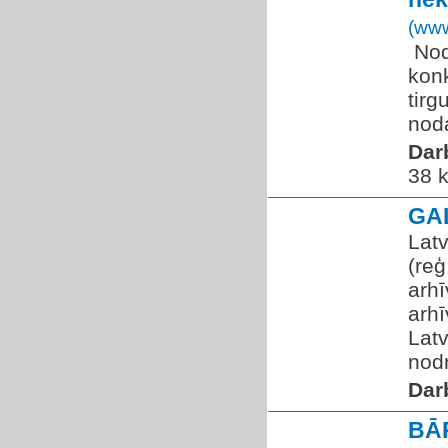
(www
​ No
kon
tirg
noda
Dar
38 k
GA
Latv
(re
arhī
arhī
Latv
nodr
Dar
BĀ