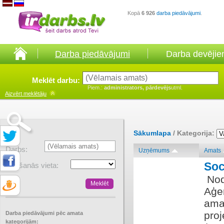
Kopā
6 926
darba piedāvājumi
.
Darba piedāvājumi
Darba devēji
Meklēt darbu:
Piem.:
administrators, pārdevējs
utml.
Aizvērt
meklētāju
Sākumlapa
/ Kategorija:
Darbs:
Uzņēmums
Amats
Soc
Atrašanās vieta:
​ No
Aģen
amat
proj
Darba piedāvājumi pēc amata
kategorijām: