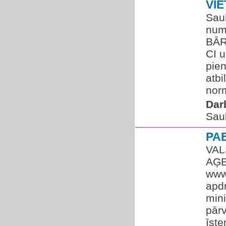
VI
Saul
num
BĀR
CI u
pien
atbi
norm
Dar
Saul
PA
VAL
AĢE
www.
apdr
mini
pārv
īste