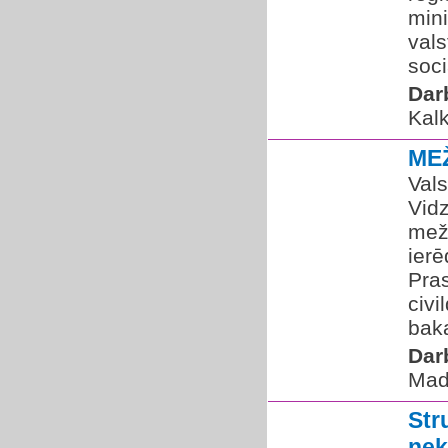
mini
vals
soci
Dar
Kal
ME
Vals
Vid
mež
ierē
Pras
civi
baka
Dar
Mad
Str
nek