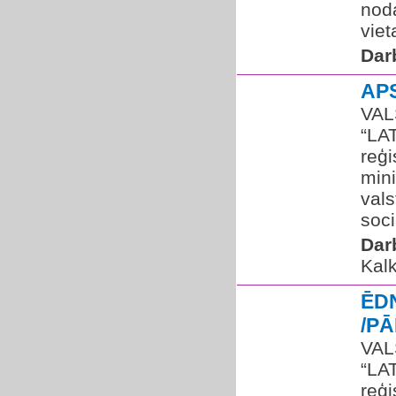
noda
vie
Dar
AP
VAL
“LA
reģi
mini
vals
soci
Dar
Kal
ĒD
/P
VAL
“LA
reģi