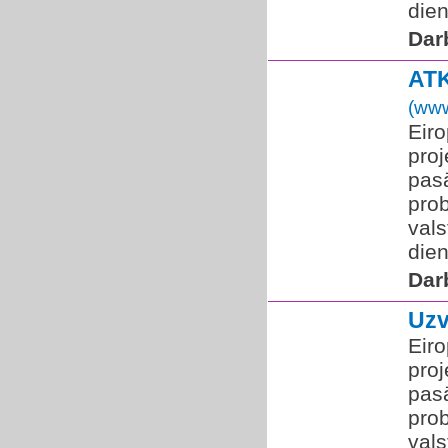
die
Dar
AT
(www
​Eir
proj
pas
pro
vals
die
Dar
Uzv
​Eir
proj
pas
pro
vals