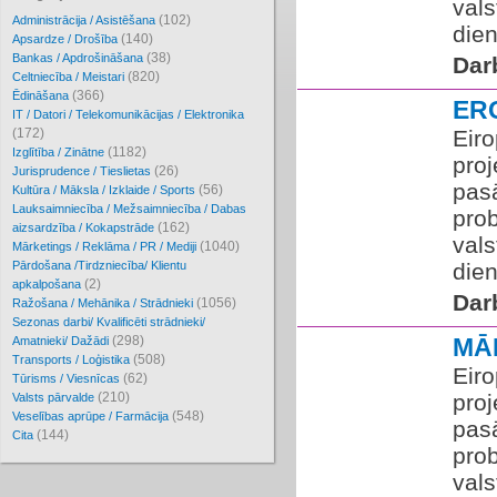
vals
(102)
Administrācija / Asistēšana
die
(140)
Apsardze / Drošība
(38)
Bankas / Apdrošināšana
Dar
(820)
Celtniecība / Meistari
(366)
Ēdināšana
ER
IT / Datori / Telekomunikācijas / Elektronika
(172)
​Eir
(1182)
Izglītība / Zinātne
proj
(26)
Jurisprudence / Tieslietas
pas
(56)
Kultūra / Māksla / Izklaide / Sports
Lauksaimniecība / Mežsaimniecība / Dabas
pro
(162)
aizsardzība / Kokapstrāde
vals
(1040)
Mārketings / Reklāma / PR / Mediji
Pārdošana /Tirdzniecība/ Klientu
die
(2)
apkalpošana
Dar
(1056)
Ražošana / Mehānika / Strādnieki
Sezonas darbi/ Kvalificēti strādnieki/
(298)
MĀ
Amatnieki/ Dažādi
(508)
Transports / Loģistika
​Eir
(62)
Tūrisms / Viesnīcas
(210)
proj
Valsts pārvalde
(548)
Veselības aprūpe / Farmācija
pas
(144)
Cita
pro
vals