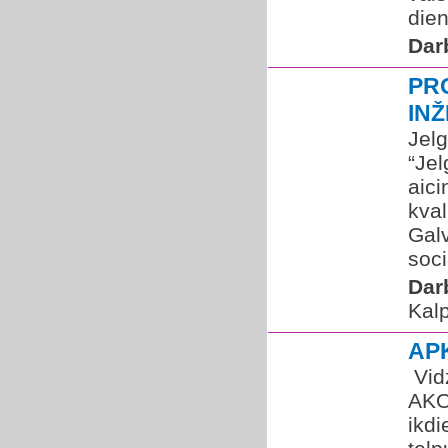
dien
Dar
PR
IN
Jelg
“Jel
aici
kval
Gal
soci
Dar
Kalp
AP
​ V
AKO
ikdi