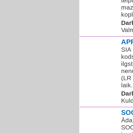
telp
mazg
kopl
Dar
Valm
AP
SIA 
kod
ilgs
neno
(LR 
laik.
Dar
Kuld
SO
Āda
SOC