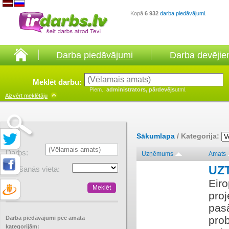
Kopā
6 932
darba piedāvājumi
.
Darba piedāvājumi
Darba devēji
Meklēt darbu:
Piem.:
administrators, pārdevējs
utml.
Aizvērt
meklētāju
Sākumlapa
/ Kategorija:
Darbs:
Uzņēmums
Amats
UZ
Atrašanās vieta:
​Eir
proj
pas
pro
Darba piedāvājumi pēc amata
kategorijām: