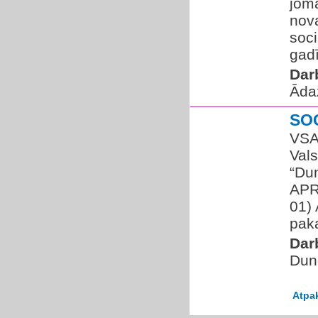
jomā
nov
soci
gadī
Dar
Āda
SO
VSA
Vals
“Du
APR
01) 
paka
Dar
Dun
Atpa