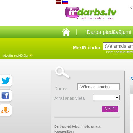
K
Darba piedāvājumi
Meklēt darbu:
Piem.:
administra
Aizvērt
meklētāju
S
Darbs:
Atrašanās vieta:
Darba piedāvājumi pēc amata
kategorijām: