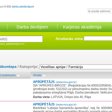
opā
6 932
darba piedāvājumi
.
Darba devējiem
Karjeras akadēmija
Atrašanās vieta:
tors, pārdevējs
utml.
ākumlapa
/ Kategorija:
Uzņēmums
Amats
APRŪPĒTĀJS
(www.nva.gov.lv)
SIA "APRŪPES BIROJS" ​ (Reģistrācijas Nr.40003295804) 
(profesijas kods: 532202) uz pilnu/nepilnu darba slodzi S
pakalpojuma sniegšanai Rīgā. Darba pienākumi: Veikt prof
Darba vieta:
LATVIJA, Ūnijas iela 40, Rīga
APRŪPĒTĀJS
(www.nva.gov.lv)
Biedrības “Latvijas Samariešu apvienība”, reģ. Nr. 4000
dienests aicina darbā aprūpētāju Ropažu novadā pilna vai