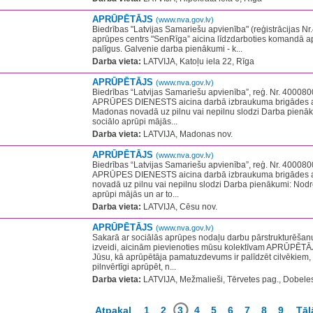
APRŪPĒTĀJS
(www.nva.gov.lv)
Biedrības "Latvijas Samariešu apvienība" (reģistrācijas 
aprūpes centrs "SenRīga” aicina līdzdarboties komandā a
palīgus. Galvenie darba pienākumi - k...
Darba vieta:
LATVIJA, Katoļu iela 22, Rīga
APRŪPĒTĀJS
(www.nva.gov.lv)
Biedrības “Latvijas Samariešu apvienība”, reģ. Nr. 400
APRŪPES DIENESTS aicina darbā izbraukuma brigādes 
Madonas novadā uz pilnu vai nepilnu slodzi Darba pienāk
sociālo aprūpi mājās...
Darba vieta:
LATVIJA, Madonas nov.
APRŪPĒTĀJS
(www.nva.gov.lv)
Biedrības “Latvijas Samariešu apvienība”, reģ. Nr. 400
APRŪPES DIENESTS aicina darbā izbraukuma brigādes 
novadā uz pilnu vai nepilnu slodzi Darba pienākumi: Nodro
aprūpi mājās un ar to...
Darba vieta:
LATVIJA, Cēsu nov.
APRŪPĒTĀJS
(www.nva.gov.lv)
Sakarā ar sociālās aprūpes nodaļu darbu pārstrukturēšan
izveidi, aicinām pievienoties mūsu kolektīvam APRŪPĒT
Jūsu, kā aprūpētāja pamatuzdevums ir palīdzēt cilvēkiem, 
pilnvērtīgi aprūpēt, n...
Darba vieta:
LATVIJA, Mežmalieši, Tērvetes pag., Dobeles
Atpakaļ
1
2
3
4
5
6
7
8
9
Tāl