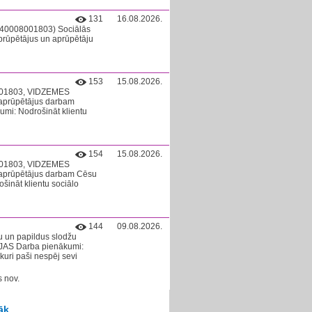
131
16.08.2026.
Nr.40008001803) Sociālās
prūpētājus un aprūpētāju
153
15.08.2026.
08001803, VIDZEMES
aprūpētājus darbam
umi: Nodrošināt klientu
154
15.08.2026.
08001803, VIDZEMES
aprūpētājus darbam Cēsu
šināt klientu sociālo
144
09.08.2026.
u un papildus slodžu
ĀJAS Darba pienākumi:
kuri paši nespēj sevi
 nov.
āk