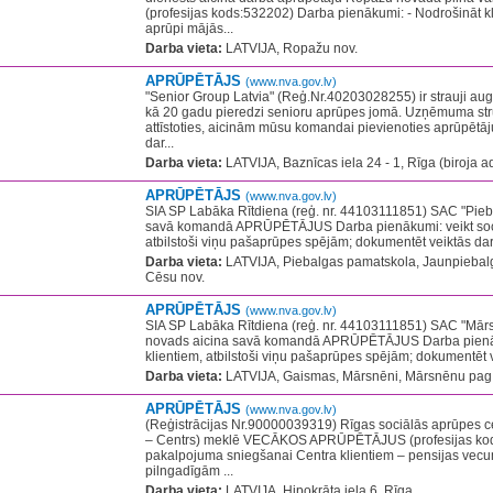
(profesijas kods:532202) Darba pienākumi: - Nodrošināt kl
aprūpi mājās...
Darba vieta:
LATVIJA, Ropažu nov.
APRŪPĒTĀJS
(www.nva.gov.lv)
"Senior Group Latvia" (Reģ.Nr.40203028255) ir strauji au
kā 20 gadu pieredzi senioru aprūpes jomā. Uzņēmuma stru
attīstoties, aicinām mūsu komandai pievienoties aprūpētāju
dar...
Darba vieta:
LATVIJA, Baznīcas iela 24 - 1, Rīga (biroja a
APRŪPĒTĀJS
(www.nva.gov.lv)
SIA SP Labāka Rītdiena (reģ. nr. 44103111851) SAC "Pieb
savā komandā APRŪPĒTĀJUS Darba pienākumi: veikt sociā
atbilstoši viņu pašaprūpes spējām; dokumentēt veiktās darb
Darba vieta:
LATVIJA, Piebalgas pamatskola, Jaunpiebalg
Cēsu nov.
APRŪPĒTĀJS
(www.nva.gov.lv)
SIA SP Labāka Rītdiena (reģ. nr. 44103111851) SAC "Mār
novads aicina savā komandā APRŪPĒTĀJUS Darba pienāku
klientiem, atbilstoši viņu pašaprūpes spējām; dokumentēt v
Darba vieta:
LATVIJA, Gaismas, Mārsnēni, Mārsnēnu pag.
APRŪPĒTĀJS
(www.nva.gov.lv)
(Reģistrācijas Nr.90000039319) Rīgas sociālās aprūpes ce
– Centrs) meklē VECĀKOS APRŪPĒTĀJUS (profesijas kod
pakalpojuma sniegšanai Centra klientiem – pensijas ve
pilngadīgām ...
Darba vieta:
LATVIJA, Hipokrāta iela 6, Rīga