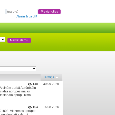
Aizmirsāt paroli?
Termiņš
140
30.09.2026.
Aicinām darbā Aprūpētāju
ociālās aprūpes mājās
esionālo aprūpi, izma...
104
16.08.2026.
8001803, Vidzemes aprūpes
 nepilna laika darbā.