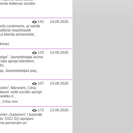
ientu ikdienas sociālo
142
14.08.2026.
gošs uzņēmums, ar vairāk
ktūrai nepārtraukti
s klienta dzīvesvietā ,
drese)
125
14.08.2026.
alga", Jaunpiebalga aicina
lo aprūpi klientiem,
ī...
a, Jaunpiebalgas pag.,
107
14.08.2026.
snēni", Mārsnēni, Cēsu
mi: veikt sociālo aprūpi
eiktās d...
, Cēsu nov.
172
13.08.2026.
ntrs „Gaiļezers” ( turpmāk
s: 5322 02) aprūpes
cuma personām un