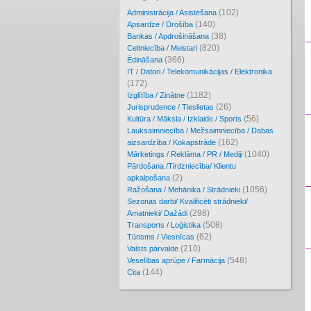
(102)
Administrācija / Asistēšana
(140)
Apsardze / Drošība
(38)
Bankas / Apdrošināšana
(820)
Celtniecība / Meistari
(366)
Ēdināšana
IT / Datori / Telekomunikācijas / Elektronika
(172)
(1182)
Izglītība / Zinātne
(26)
Jurisprudence / Tieslietas
(56)
Kultūra / Māksla / Izklaide / Sports
Lauksaimniecība / Mežsaimniecība / Dabas
(162)
aizsardzība / Kokapstrāde
(1040)
Mārketings / Reklāma / PR / Mediji
Pārdošana /Tirdzniecība/ Klientu
(2)
apkalpošana
(1056)
Ražošana / Mehānika / Strādnieki
Sezonas darbi/ Kvalificēti strādnieki/
(298)
Amatnieki/ Dažādi
(508)
Transports / Loģistika
(62)
Tūrisms / Viesnīcas
(210)
Valsts pārvalde
(548)
Veselības aprūpe / Farmācija
(144)
Cita