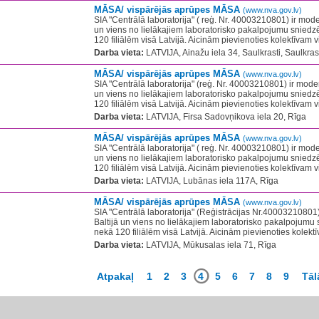
MĀSA/ vispārējās aprūpes MĀSA
(www.nva.gov.lv)
SIA "Centrālā laboratorija" ( reģ. Nr. 40003210801) ir mode
un viens no lielākajiem laboratorisko pakalpojumu sniedzē
120 filiālēm visā Latvijā. Aicinām pievienoties kolektīvam v
Darba vieta:
LATVIJA, Ainažu iela 34, Saulkrasti, Saulkras
MĀSA/ vispārējās aprūpes MĀSA
(www.nva.gov.lv)
SIA "Centrālā laboratorija" (reģ. Nr. 40003210801) ir moder
un viens no lielākajiem laboratorisko pakalpojumu sniedzē
120 filiālēm visā Latvijā. Aicinām pievienoties kolektīvam v
Darba vieta:
LATVIJA, Firsa Sadovņikova iela 20, Rīga
MĀSA/ vispārējās aprūpes MĀSA
(www.nva.gov.lv)
SIA "Centrālā laboratorija" ( reģ. Nr. 40003210801) ir mode
un viens no lielākajiem laboratorisko pakalpojumu sniedzē
120 filiālēm visā Latvijā. Aicinām pievienoties kolektīvam v
Darba vieta:
LATVIJA, Lubānas iela 117A, Rīga
MĀSA/ vispārējās aprūpes MĀSA
(www.nva.gov.lv)
SIA "Centrālā laboratorija" (Reģistrācijas Nr.40003210801
Baltijā un viens no lielākajiem laboratorisko pakalpojumu s
nekā 120 filiālēm visā Latvijā. Aicinām pievienoties kolektīv
Darba vieta:
LATVIJA, Mūkusalas iela 71, Rīga
Atpakaļ
1
2
3
4
5
6
7
8
9
Tāl