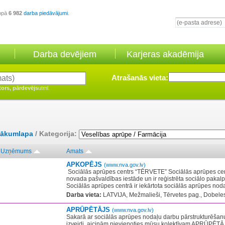
opā
6 982
darba piedāvājumi
.
Darba devējiem
Karjeras akadēmija
Atrašanās vieta:
tors, pārdevējs
utml.
ākumlapa
/ Kategorija:
Uzņēmums
Amats
APKOPĒJS
(www.nva.gov.lv)
​ Sociālās aprūpes centrs “TĒRVETE” Sociālās aprūpes cent
novada pašvaldības iestāde un ir reģistrēta sociālo pakal
Sociālās aprūpes centrā ir iekārtota sociālās aprūpes noda
Darba vieta:
LATVIJA, Mežmalieši, Tērvetes pag., Dobeles
APRŪPĒTĀJS
(www.nva.gov.lv)
Sakarā ar sociālās aprūpes nodaļu darbu pārstrukturēšan
izveidi, aicinām pievienoties mūsu kolektīvam APRŪPĒT