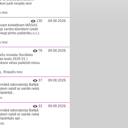
kuri paši nespēj sevi
 nov.
130
09.08.2026.
 savam kolektīvam MĀSAS
centra klientiem (veikt
egt pirmo palīdzību u.c.).
 nov.
78
09.08.2026.
žu novada Sociālais
s kods 2635 01 )
ieksmi vēlas palīdzēt mūsu
g., Ropažu nov.
37
09.08.2026.
rnākā laboratorija Baltijā
jiem valstī ar vairāk nekā
ispārējā...
v.
32
09.08.2026.
rnākā laboratorija Baltijā
jiem valstī ar vairāk nekā
ispārējās apr...
ov.