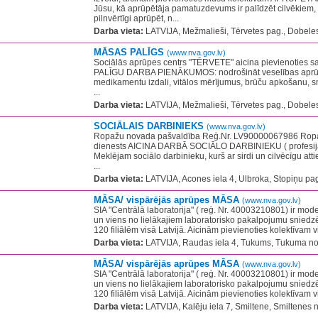
Jūsu, kā aprūpētāja pamatuzdevums ir palīdzēt cilvēkiem, 
pilnvērtīgi aprūpēt, n...
Darba vieta:
LATVIJA, Mežmalieši, Tērvetes pag., Dobeles
MĀSAS PALĪGS
(www.nva.gov.lv)
Sociālās aprūpes centrs "TĒRVETE" aicina pievienoties
PALĪGU DARBA PIENĀKUMOS: nodrošināt veselības aprūpi 
medikamentu izdali, vitālos mērījumus, brūču apkošanu, sni
...
Darba vieta:
LATVIJA, Mežmalieši, Tērvetes pag., Dobeles
SOCIĀLAIS DARBINIEKS
(www.nva.gov.lv)
Ropažu novada pašvaldība Reģ.Nr. LV90000067986 Ropa
dienests AICINA DARBĀ SOCIĀLO DARBINIEKU ( profesija
Meklējam sociālo darbinieku, kurš ar sirdi un cilvēcīgu att
...
Darba vieta:
LATVIJA, Acones iela 4, Ulbroka, Stopiņu pa
MĀSA/ vispārējās aprūpes MĀSA
(www.nva.gov.lv)
SIA "Centrālā laboratorija" ( reģ. Nr. 40003210801) ir mode
un viens no lielākajiem laboratorisko pakalpojumu sniedzē
120 filiālēm visā Latvijā. Aicinām pievienoties kolektīvam v
Darba vieta:
LATVIJA, Raudas iela 4, Tukums, Tukuma no
MĀSA/ vispārējās aprūpes MĀSA
(www.nva.gov.lv)
SIA "Centrālā laboratorija" ( reģ. Nr. 40003210801) ir mode
un viens no lielākajiem laboratorisko pakalpojumu sniedzē
120 filiālēm visā Latvijā. Aicinām pievienoties kolektīvam v
Darba vieta:
LATVIJA, Kalēju iela 7, Smiltene, Smiltenes n