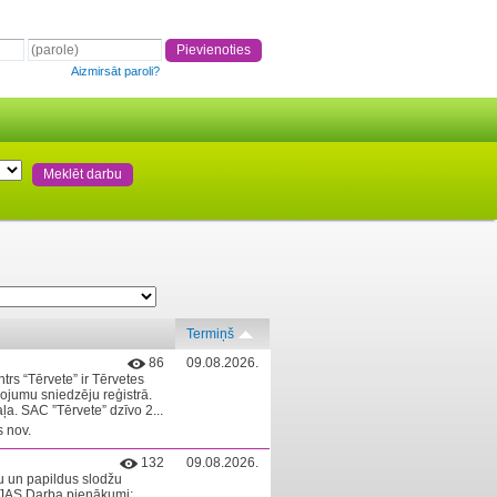
Aizmirsāt paroli?
Termiņš
86
09.08.2026.
rs “Tērvete” ir Tērvetes
pojumu sniedzēju reģistrā.
ļa. SAC ”Tērvete” dzīvo 2...
 nov.
132
09.08.2026.
u un papildus slodžu
ĀJAS Darba pienākumi: