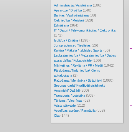
(106)
Administrācija / Asistēšana
(140)
Apsardze / Drošība
(38)
Bankas / Apdrošināšana
(828)
Celtniecība / Meistari
(364)
Ēdināšana
IT / Datori / Telekomunikācijas / Elektronika
(172)
(1198)
Izglītība / Zinātne
(26)
Jurisprudence / Tieslietas
(56)
Kultūra / Māksla / Izklaide / Sports
Lauksaimniecība / Mežsaimniecība / Dabas
(166)
aizsardzība / Kokapstrāde
(1042)
Mārketings / Reklāma / PR / Mediji
Pārdošana /Tirdzniecība/ Klientu
(2)
apkalpošana
(1060)
Ražošana / Mehānika / Strādnieki
Sezonas darbi/ Kvalificēti strādnieki/
(300)
Amatnieki/ Dažādi
(508)
Transports / Loģistika
(62)
Tūrisms / Viesnīcas
(212)
Valsts pārvalde
(558)
Veselības aprūpe / Farmācija
(144)
Cita