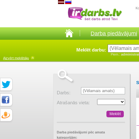
K
Darba piedāvājumi
Meklēt darbu:
Piem.:
administra
Aizvērt
meklētāju
S
Darbs:
Atrašanās vieta:
Darba piedāvājumi pēc amata
kategorijām: