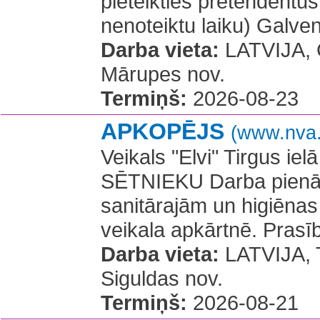
pieteikties pretendent
nenoteiktu laiku) Galve
Darba vieta:
LATVIJA, Ce
Mārupes nov.
Termiņš:
2026-08-23
APKOPĒJS
(www.nva.
Veikals "Elvi" Tirgus i
SĒTNIEKU Darba pienāku
sanitārajām un higiēnas
veikala apkārtnē. Prasīb
Darba vieta:
LATVIJA, T
Siguldas nov.
Termiņš:
2026-08-21