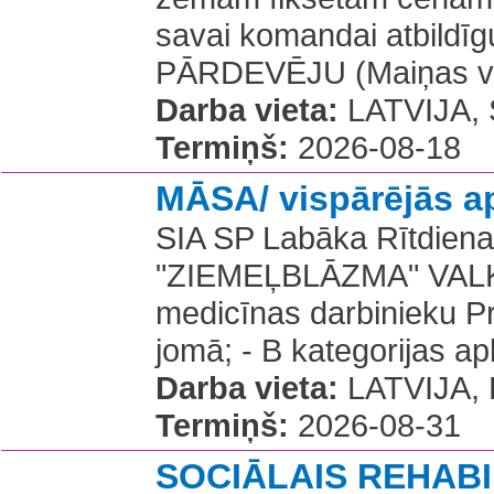
savai komandai atbild
PĀRDEVĒJU (Maiņas vad
Darba vieta:
LATVIJA, S
Termiņš:
2026-08-18
MĀSA/ vispārējās 
SIA SP Labāka Rītdiena
"ZIEMEĻBLĀZMA" VALKĀ 
medicīnas darbinieku Pra
jomā; - B kategorijas ap
Darba vieta:
LATVIJA, R
Termiņš:
2026-08-31
SOCIĀLAIS REHAB