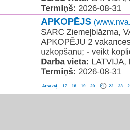
Termiņš:
2026-08-31
APKOPĒJS
(www.nva.
SARC Ziemeļblāzma, VA
APKOPĒJU 2 vakances Da
uzkopšanu; - veikt kopli
Darba vieta:
LATVIJA, R
Termiņš:
2026-08-31
Atpakaļ
17
18
19
20
21
22
23
2