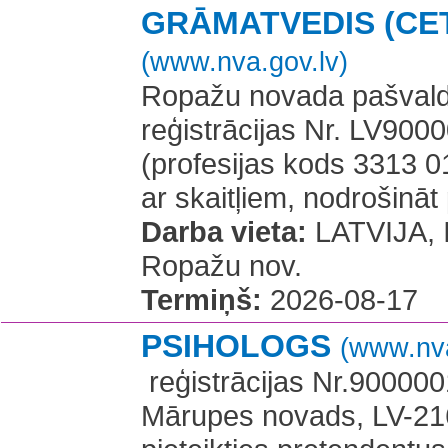
GRĀMATVEDIS (CET
(www.nva.gov.lv)
Ropažu novada pašvaldī
reģistrācijas Nr. LV9
(profesijas kods 3313 01
ar skaitļiem, nodrošināt 
Darba vieta:
LATVIJA, In
Ropažu nov.
Termiņš:
2026-08-17
PSIHOLOGS
(www.nva
​ reģistrācijas Nr.9000
Mārupes novads, LV-216