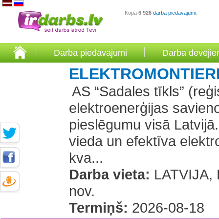
Kopā
6 926
darba piedāvājumi
.
Darba piedāvājumi
Darba devēji
ELEKTROMONTIER
​ AS “Sadales tīkls” (re
elektroenerģijas savien
pieslēgumu visā Latvijā
vieda un efektīva elektro
kva...
Darba vieta:
LATVIJA, 
nov.
Termiņš:
2026-08-18