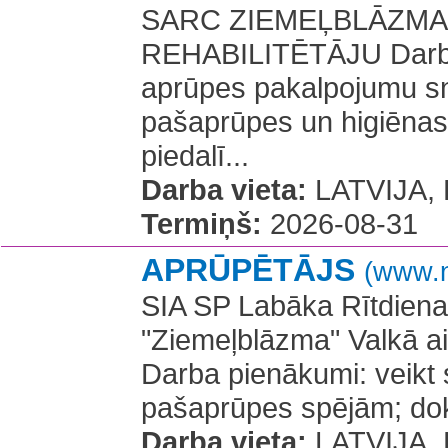
SARC ZIEMEĻBLĀZMA Va
REHABILITĒTĀJU Darba p
aprūpes pakalpojumu sn
pašaprūpes un higiēnas
piedalī...
Darba vieta:
LATVIJA, R
Termiņš:
2026-08-31
APRŪPĒTĀJS
(www.n
SIA SP Labāka Rītdiena
"Ziemeļblāzma" Valkā
Darba pienākumi: veikt s
pašaprūpes spējām; doku
Darba vieta:
LATVIJA, R