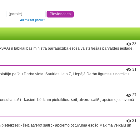
Aizmirsāt paroli?
23
r labklājības ministra pārraudzībā esoša valsts tiešās pārvaldes iestāde.
31
olotāja palīgu Darba vieta: Saulrietu iela 7, Liepājā Darba līgums uz noteiktu
27
ntu/-i - kasieri. Lūdzam pieteikties: šeit, atverot saiti! ; apciemojot tuvumā
21
ieteikties: - šeit, atverot saiti ; - apciemojot tuvumā esošo Maxima veikalu un