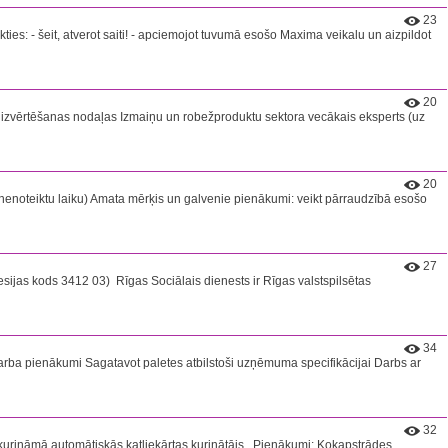
23
ies: - šeit, atverot saiti! - apciemojot tuvumā esošo Maxima veikalu un aizpildot
20
izvērtēšanas nodaļas Izmaiņu un robežproduktu sektora vecākais eksperts (uz
20
enoteiktu laiku) Amata mērķis un galvenie pienākumi: veikt pārraudzībā esošo
27
sijas kods 3412 03) ​ Rīgas Sociālais dienests ir Rīgas valstspilsētas
34
Darba pienākumi Sagatavot paletes atbilstoši uzņēmuma specifikācijai Darbs ar
32
urināmā automātiskās katliekārtas kurinātājs. ​ Pienākumi: Kokapstrādes