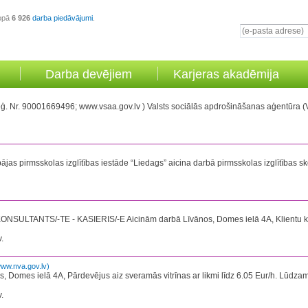
opā
6 926
darba piedāvājumi
.
Darba devējiem
Karjeras akadēmija
001669496; www.vsaa.gov.lv ) Valsts sociālās apdrošināšanas aģentūra (VSAA) i
pājas pirmsskolas izglītības iestāde “Liedags” aicina darbā pirmsskolas izglītības sk
SULTANTS/-TE - KASIERIS/-E Aicinām darbā Līvānos, Domes ielā 4A, Klientu konsulta
.
ww.nva.gov.lv)
 Domes ielā 4A, Pārdevējus aiz sveramās vitrīnas ar likmi līdz 6.05 Eur/h. Lūdzam p
.