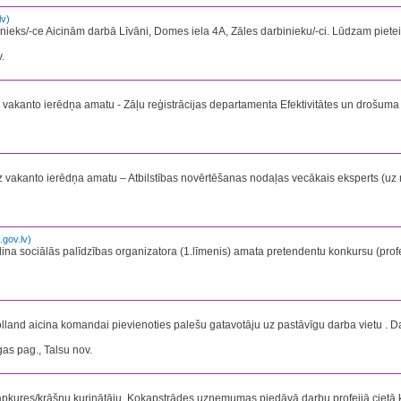
lv)
ieks/-ce Aicinām darbā Līvāni, Domes iela 4A, Zāles darbinieku/-ci. Lūdzam pieteikt
.
kanto ierēdņa amatu - Zāļu reģistrācijas departamenta Efektivitātes un drošuma 
akanto ierēdņa amatu – Atbilstības novērtēšanas nodaļas vecākais eksperts (uz n
gov.lv)
dina sociālās palīdzības organizatora (1.līmenis) amata pretendentu konkursu (profe
Holland aicina komandai pievienoties palešu gatavotāju uz pastāvīgu darba vietu . 
s pag., Talsu nov.
apkures/krāšņu kurinātāju.​ Kokapstrādes uzņemumas piedāvā darbu profeijā cietā k