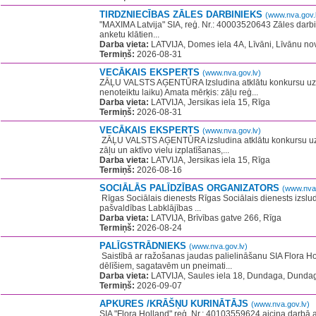
TIRDZNIECĪBAS ZĀLES DARBINIEKS
(www.nva.gov.
​"MAXIMA Latvija" SIA, reģ. Nr.: 40003520643 Zāles darbin
anketu klātien...
Darba vieta:
LATVIJA, Domes iela 4A, Līvāni, Līvānu nov
Termiņš:
2026-08-31
VECĀKAIS EKSPERTS
(www.nva.gov.lv)
ZĀĻU VALSTS AĢENTŪRA Izsludina atklātu konkursu uz va
nenoteiktu laiku) Amata mērķis: zāļu reģ...
Darba vieta:
LATVIJA, Jersikas iela 15, Rīga
Termiņš:
2026-08-31
VECĀKAIS EKSPERTS
(www.nva.gov.lv)
​ ZĀĻU VALSTS AĢENTŪRA izsludina atklātu konkursu uz v
zāļu un aktīvo vielu izplatīšanas,...
Darba vieta:
LATVIJA, Jersikas iela 15, Rīga
Termiņš:
2026-08-16
SOCIĀLĀS PALĪDZĪBAS ORGANIZATORS
(www.nva.
​ Rīgas Sociālais dienests Rīgas Sociālais dienests izslu
pašvaldības Labklājības ...
Darba vieta:
LATVIJA, Brīvības gatve 266, Rīga
Termiņš:
2026-08-24
PALĪGSTRĀDNIEKS
(www.nva.gov.lv)
​ Saistībā ar ražošanas jaudas palielināšanu SIA Flora 
dēlīšiem, sagatavēm un pneimati...
Darba vieta:
LATVIJA, Saules iela 18, Dundaga, Dundaga
Termiņš:
2026-09-07
APKURES /KRĀŠŅU KURINĀTĀJS
(www.nva.gov.lv)
SIA "Flora Holland" reģ. Nr.: 40103559624 aicina darbā 