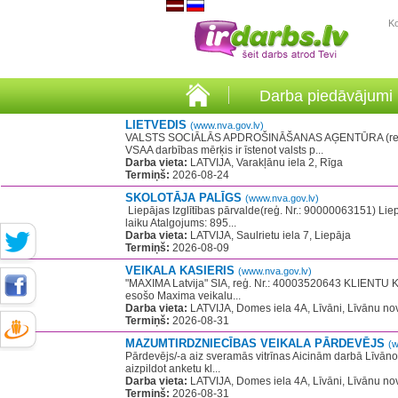
K
Darba piedāvājumi
LIETVEDIS
(www.nva.gov.lv)
VALSTS SOCIĀLĀS APDROŠINĀŠANAS AĢENTŪRA (reģ. Nr. 90
VSAA darbības mērķis ir īstenot valsts p...
Darba vieta:
LATVIJA, Varakļānu iela 2, Rīga
Termiņš:
2026-08-24
SKOLOTĀJA PALĪGS
(www.nva.gov.lv)
​ Liepājas Izglītības pārvalde(reģ. Nr.: 90000063151) Lie
laiku Atalgojums: 895...
Darba vieta:
LATVIJA, Saulrietu iela 7, Liepāja
Termiņš:
2026-08-09
VEIKALA KASIERIS
(www.nva.gov.lv)
"MAXIMA Latvija" SIA, reģ. Nr.: 40003520643 KLIENTU KON
esošo Maxima veikalu...
Darba vieta:
LATVIJA, Domes iela 4A, Līvāni, Līvānu nov
Termiņš:
2026-08-31
MAZUMTIRDZNIECĪBAS VEIKALA PĀRDEVĒJS
(w
Pārdevējs/-a aiz sveramās vitrīnas Aicinām darbā Līvānos,
aizpildot anketu kl...
Darba vieta:
LATVIJA, Domes iela 4A, Līvāni, Līvānu nov
Termiņš:
2026-08-31