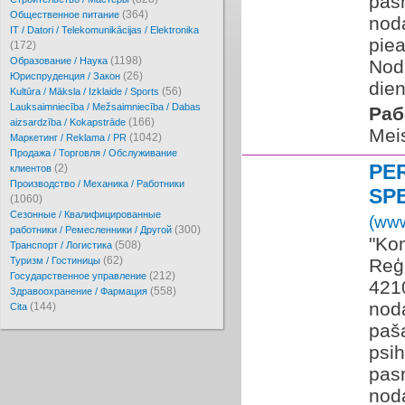
pasn
(364)
Oбщественное питание
nod
IT / Datori / Telekomunikācijas / Elektronika
pie
(172)
(1198)
Образование / Наука
Nod
(26)
Юриспруденция / Закон
dien
(56)
Kultūra / Māksla / Izklaide / Sports
Lauksaimniecība / Mežsaimniecība / Dabas
Раб
(166)
aizsardzība / Kokapstrāde
Meis
(1042)
Маркетинг / Reklama / PR
Продажа / Торговля / Обслуживание
PE
(2)
клиентов
Производство / Механика / Работники
SP
(1060)
Сезонные / Квалифицированные
(www
(300)
работники / Ремесленники / Другой
"Ko
(508)
Транспорт / Логистика
(62)
Туризм / Гостиницы
Reģi
(212)
Государственное управление
421
(558)
Здравоохранение / Фармация
nod
(144)
Cita
paš
psih
pasn
nod