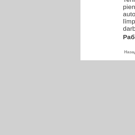
pien
aut
līmp
darb
Раб
Наза