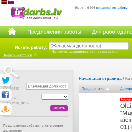
Вместе
6 926
предложения работы
.
Предложения работы
Для работодат
Искать работу:
Например:
администратор, продавец
итд.
Закрыть
искателей
Начальная страница
/ Ка
Работа:
Предприятие
Должн
Место
Новинк
нахожедния:
Olai
“Mag
aic
01) 
Предложения работы по категориям
должности: