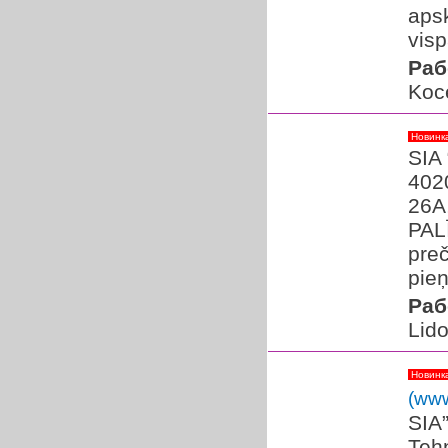
aps
visp
Раб
Koc
Новинк
SIA 
402
26A,
PAL
preč
pieņ
Раб
Lido
Новинк
(www
SIA
Teh