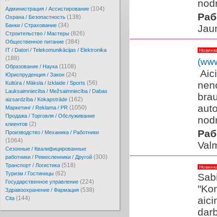
nodr
(104)
Администрация / Ассистирование
Раб
(138)
Охрана / Безопастность
(34)
Банки / Страхование
Jaun
(826)
Cтроительство / Мастеры
(384)
Oбщественное питание
IT / Datori / Telekomunikācijas / Elektronika
Новинк
(188)
(www
(1108)
Образование / Наука
​ A
(24)
Юриспруденция / Закон
(56)
nen
Kultūra / Māksla / Izklaide / Sports
Lauksaimniecība / Mežsaimniecība / Dabas
bra
(162)
aizsardzība / Kokapstrāde
auto
(1050)
Маркетинг / Reklama / PR
Продажа / Торговля / Обслуживание
nodr
(2)
клиентов
Раб
Производство / Механика / Работники
(1064)
Valm
Сезонные / Квалифицированные
(300)
работники / Ремесленники / Другой
(518)
Транспорт / Логистика
Новинк
(62)
Туризм / Гостиницы
Sabi
(224)
Государственное управление
"Ko
(538)
Здравоохранение / Фармация
(144)
aici
Cita
darb