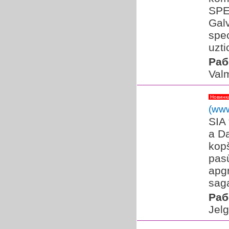
SPE
Gal
spec
uzti
Раб
Valm
Новинк
(www
SIA 
a D
kop
pasū
apg
sag
Раб
Jel