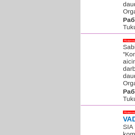
dau
Org
Раб
Tuk
Новинк
Sabi
"Ko
aici
darb
dau
Org
Раб
Tuk
Новинк
VA
SIA
koma