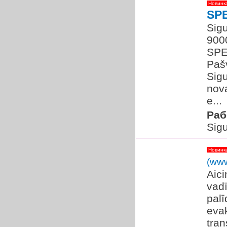
Новинк
SP
Sigu
900
SPEC
Paš
Sig
nova
e...
Раб
Sigu
Новинк
(www
Aic
vad
palī
evak
tran