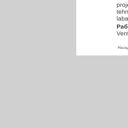
proj
tehn
laba
Раб
Vent
Наза