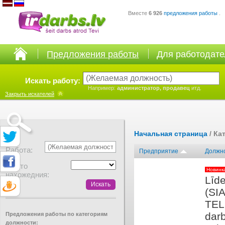
Вместе
6 926
предложения работы
.
Предложения работы
Для работодат
Искать работу:
Например:
администратор, продавец
итд.
Закрыть
искателей
Начальная страница
/ Ка
Работа:
Предприятие
Должн
Место
Новинк
нахожедния:
Līde
(SIA
TEL
dar
Предложения работы по категориям
должности: