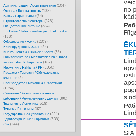
veic
(104)
Администрация / Ассистирование
no p
(138)
Охрана / Безопастность
kādā
(34)
Банки / Страхование
(826)
Cтроительство / Мастеры
Раб
(384)
Oбщественное питание
Rīg
IT / Datori / Telekomunikācijas / Elektronika
(188)
(1108)
Образование / Наука
ĒK
(24)
Юриспруденция / Закон
TE
(56)
Kultūra / Māksla / Izklaide / Sports
Lauksaimniecība / Mežsaimniecība / Dabas
Lim
(162)
aizsardzība / Kokapstrāde
apv
(1050)
Маркетинг / Reklama / PR
Продажа / Торговля / Обслуживание
izs
(2)
клиентов
apsa
Производство / Механика / Работники
(1064)
paga
Сезонные / Квалифицированные
slod
(300)
работники / Ремесленники / Другой
(518)
Транспорт / Логистика
Раб
(62)
Туризм / Гостиницы
Lim
(224)
Государственное управление
(538)
Здравоохранение / Фармация
SĒ
(144)
Cita
SIA