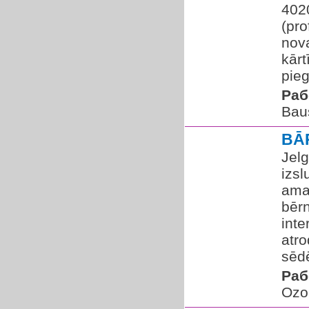
402
(pro
nov
kār
pieg
Раб
Bau
BĀ
Jelg
izs
ama
bēr
inte
atro
sēdē
Раб
Ozol