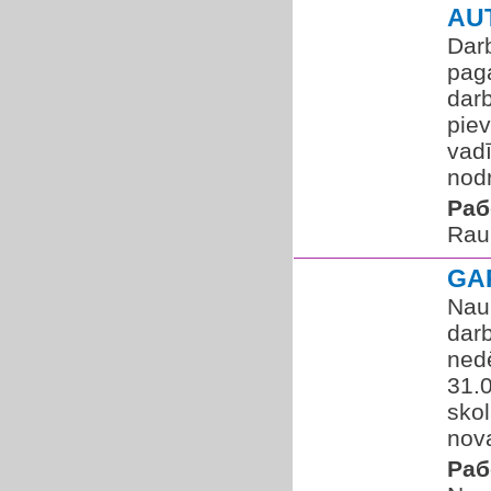
AU
Dar
paga
darb
pie
vadī
nodr
Раб
Rau
GA
Nau
darb
nedē
31.
sko
nova
Раб