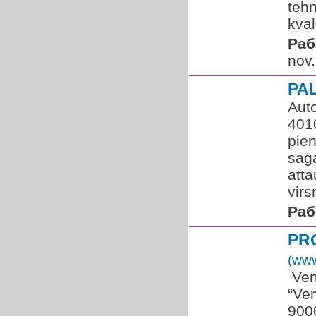
tehn
kvali
Раб
nov.
PA
Auto
401
pien
saga
atta
virs
Раб
PR
(www
​ Ve
“Ven
9000