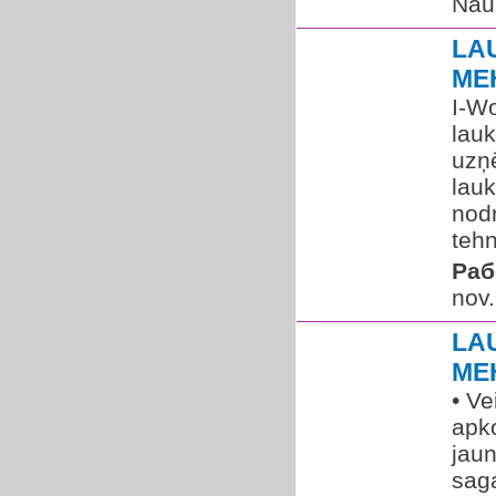
Nau
LA
ME
I-Wo
lauk
uzņ
lau
nodr
tehn
Раб
nov.
LA
ME
• Ve
apk
jau
saga