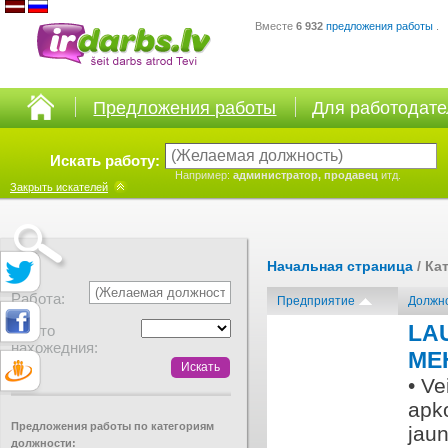
Вместе
6 932
предложения работы
.
Предложения работы
Для работодат
Искать работу:
Например:
администратор, продавец
итд.
Закрыть
искателей
Начальная страница
/ Ка
Работа:
Предприятие
Должн
LA
Место
нахожедния:
ME
• Ve
apk
Предложения работы по категориям
jau
должности: