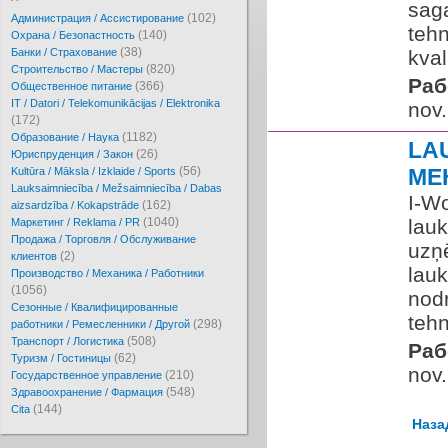
saga
(102)
Администрация / Ассистирование
tehn
(140)
Охрана / Безопастность
(38)
Банки / Страхование
kvali
(820)
Cтроительство / Мастеры
Раб
(366)
Oбщественное питание
IT / Datori / Telekomunikācijas / Elektronika
nov.
(172)
(1182)
Образование / Наука
LA
(26)
Юриспруденция / Закон
(56)
ME
Kultūra / Māksla / Izklaide / Sports
Lauksaimniecība / Mežsaimniecība / Dabas
I-Wo
(162)
aizsardzība / Kokapstrāde
(1040)
lauk
Маркетинг / Reklama / PR
Продажа / Торговля / Обслуживание
uzņ
(2)
клиентов
lau
Производство / Механика / Работники
(1056)
nodr
Сезонные / Квалифицированные
tehn
(298)
работники / Ремесленники / Другой
(508)
Транспорт / Логистика
Раб
(62)
Туризм / Гостиницы
nov.
(210)
Государственное управление
(548)
Здравоохранение / Фармация
(144)
Cita
Наза