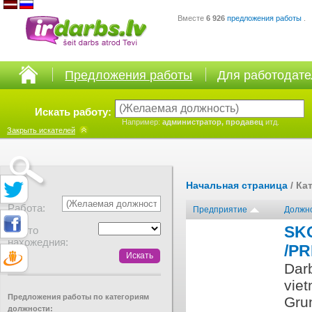
Вместе
6 926
предложения работы
.
Предложения работы
Для работодат
Искать работу:
Например:
администратор, продавец
итд.
Закрыть
искателей
Начальная страница
/ Ка
Работа:
Предприятие
Должн
SK
Место
нахожедния:
/P
Dar
viet
Предложения работы по категориям
Gru
должности: