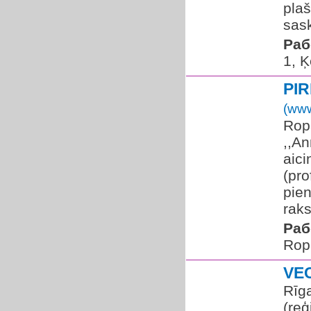
pla
sask
Раб
1, 
PI
(www
Rop
,,An
aic
(pro
pien
raks
Раб
Rop
VE
Rīg
(reģ