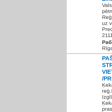
Vals
pētn
Reģi
uz v
Prec
2111
Раб
Rīg
PA
ST
VIE
/P
Ķek
reģ
Izgl
Ķek
pra