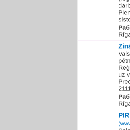
darb
Pien
sist
Раб
Rīg
Zin
Vals
pētn
Reģi
uz v
Prec
2111
Раб
Rīg
PI
(www