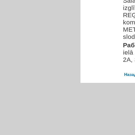
Sal
izg
REĢ
kom
MET
slod
Раб
ielā
2A, 
Наза