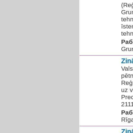
(Re
Grun
tehn
īste
tehn
Раб
Gru
Zin
Vals
pētn
Reģi
uz v
Prec
2111
Раб
Rīg
Zin