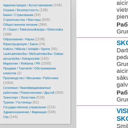
aic
(104)
Администрация / Ассистирование
viet
(138)
Охрана / Безопастность
(34)
Банки / Страхование
pien
(826)
Cтроительство / Мастеры
Раб
(384)
Oбщественное питание
IT / Datori / Telekomunikācijas / Elektronika
Gru
(188)
(1108)
Образование / Наука
SK
(24)
Юриспруденция / Закон
(56)
Dar
Kultūra / Māksla / Izklaide / Sports
Lauksaimniecība / Mežsaimniecība / Dabas
ped
(162)
aizsardzība / Kokapstrāde
Gru
(1050)
Маркетинг / Reklama / PR
Продажа / Торговля / Обслуживание
aic
(2)
клиентов
sāku
Производство / Механика / Работники
(1064)
galv
Сезонные / Квалифицированные
Раб
(300)
работники / Ремесленники / Другой
(518)
Транспорт / Логистика
Gru
(62)
Туризм / Гостиницы
(224)
Государственное управление
VI
(538)
Здравоохранение / Фармация
(144)
SK
Cita
Smi