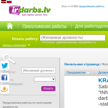
Вместе
6 932
предложения работы
.
Предложения работы
Для работодат
Искать работу:
Например:
администратор, продавец
итд.
Закрыть
искателей
Начальная страница
/ Ка
Работа:
Предприятие
Должн
KR
Место
нахожедния:
Sabi
"IN
dar
-sta
Предложения работы по категориям
должности: