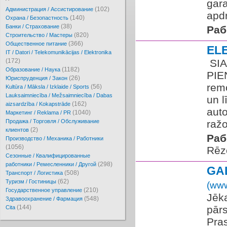
gara
(102)
Администрация / Ассистирование
apd
(140)
Охрана / Безопастность
(38)
Банки / Страхование
Раб
(820)
Cтроительство / Мастеры
(366)
Oбщественное питание
EL
IT / Datori / Telekomunikācijas / Elektronika
(172)
​ S
(1182)
Образование / Наука
PIE
(26)
Юриспруденция / Закон
rem
(56)
Kultūra / Māksla / Izklaide / Sports
Lauksaimniecība / Mežsaimniecība / Dabas
un l
(162)
aizsardzība / Kokapstrāde
auto
(1040)
Маркетинг / Reklama / PR
Продажа / Торговля / Обслуживание
ražo
(2)
клиентов
Раб
Производство / Механика / Работники
(1056)
Rēz
Сезонные / Квалифицированные
(298)
работники / Ремесленники / Другой
GA
(508)
Транспорт / Логистика
(62)
Туризм / Гостиницы
(www
(210)
Государственное управление
Jēk
(548)
Здравоохранение / Фармация
(144)
pārs
Cita
Pras