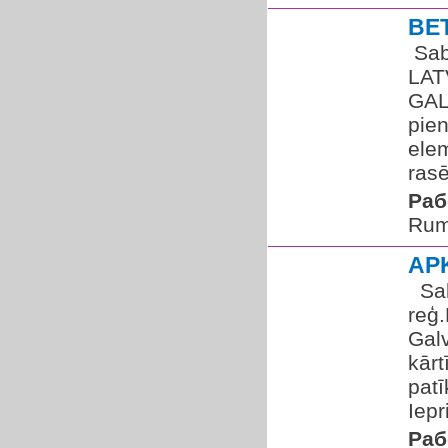
BE
​ Sa
LAT
GAL
pien
elem
rasē
Раб
Rum
AP
​ ​ 
reģ
Galv
kārt
patī
Iepr
Раб