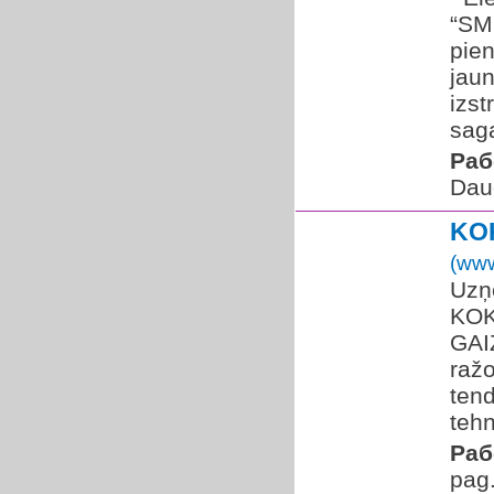
“SM
pien
jau
izst
saga
Раб
Dau
KO
(www
Uzņ
KOK
GAIZ
ražo
ten
tehn
Раб
pag