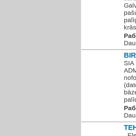
Gal
pašu
palī
krās
Раб
Dau
BI
SIA
ADM
nofo
(dat
bāze
palī
Раб
Dau
TE
​​ ​