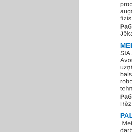
pro
augs
fizi
Раб
Jēka
ME
SIA
Avo
uzņ
bal
robo
tehn
Раб
Rēz
PA
​ Me
darb