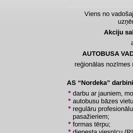
Viens no vadoša
uzņē
Akciju sa
AUTOBUSA VAD
reģionālas nozīmes
AS “Nordeka” darbin
darbu ar jauniem, mo
autobusu bāzes vietu 
regulāru profesionā
pasažieriem;
formas tērpu;
dienesta viesnīcu (Rī