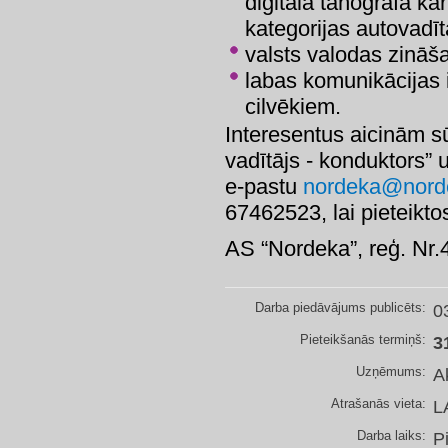
digitālā tahogrāfa kar
kategorijas autovadīt
valsts valodas zināš
labas komunikācijas 
cilvēkiem.
Interesentus aicinām s
vadītājs - konduktors” 
e-pastu
nordeka@norde
67462523, lai pieteikto
AS “Nordeka”, reģ. Nr
Darba piedāvājums publicēts:
0
Pieteikšanās termiņš:
3
Uzņēmums:
A
Atrašanās vieta:
L
Darba laiks:
P