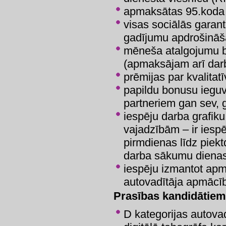
apmaksātas 95.koda
visas sociālās garant
gadījumu apdrošināš
mēneša atalgojumu 
(apmaksājam arī darb
prēmijas par kvalitat
papildu bonusu ieg
partneriem gan sev, 
iespēju darba grafiku
vajadzībām – ir iesp
pirmdienas līdz piekt
darba sākumu dienas 
iespēju izmantot apm
autovadītāja apmācī
Prasības kandidātiem
D kategorijas autovad