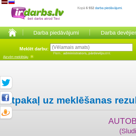
Kopā
6 932
darba piedāvājumi
.
Darba piedāvājumi
Darba devēji
Meklēt darbu:
Piem.:
administrators, pārdevējs
utml.
Aizvērt
meklētāju
Atpakaļ uz meklēšanas rezu
AUTOB
(Slud