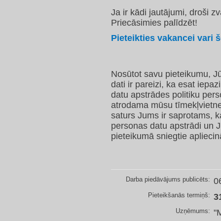
Ja ir kādi jautājumi, droši 
Priecāsimies palīdzēt!
Pieteikties vakancei vari še
Nosūtot savu pieteikumu, Jū
dati ir pareizi, ka esat iep
datu apstrādes politiku per
atrodama mūsu tīmekļvietnes
saturs Jums ir saprotams, k
personas datu apstrādi un J
pieteikumā sniegtie apliecinā
Darba piedāvājums publicēts:
0
Pieteikšanās termiņš:
3
Uzņēmums:
"