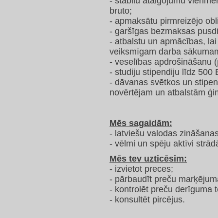
- stabilu atalgojumu vienmē
bruto;
- apmaksātu pirmreizējo obl
- garšīgas bezmaksas pusdi
- atbalstu un apmācības, la
veiksmīgam darba sākuma
- veselības apdrošināšanu 
- studiju stipendiju līdz 500
- dāvanas svētkos un stipe
novērtējam un atbalstām ģi
Mēs sagaidām:
- latviešu valodas zināšanas
- vēlmi un spēju aktīvi strād
Mēs tev uzticēsim:
- izvietot preces;
- pārbaudīt preču marķējum
- kontrolēt preču derīguma 
- konsultēt pircējus.