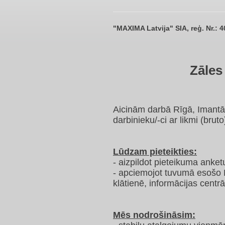
"MAXIMA Latvija" SIA, reģ. Nr.:
Zāles
Aicinām darbā Rīgā, Imantā
darbinieku/-ci ar likmi (bru
Lūdzam pieteikties:
- aizpildot pieteikuma anke
- apciemojot tuvumā esošo 
klātienē, informācijas centrā
Mēs nodrošināsim: