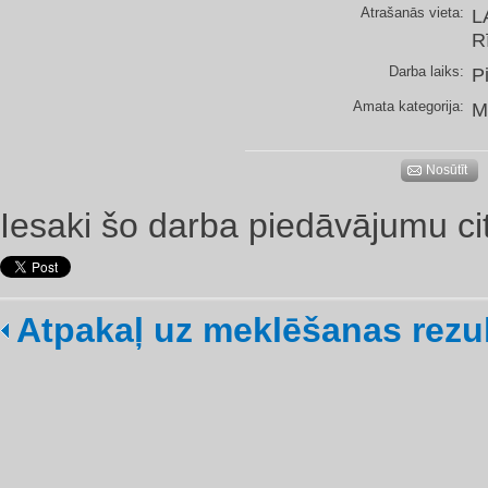
Atrašanās vieta:
L
R
Darba laiks:
P
Amata kategorija:
M
Nosūtīt
Iesaki šo darba piedāvājumu ci
Atpakaļ uz meklēšanas rezu