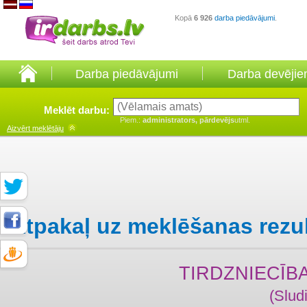
Kopā
6 926
darba piedāvājumi
.
Darba piedāvājumi
Darba devēji
Meklēt darbu:
Piem.:
administrators, pārdevējs
utml.
Aizvērt
meklētāju
Atpakaļ uz meklēšanas rezu
TIRDZNIECĪB
(Slud