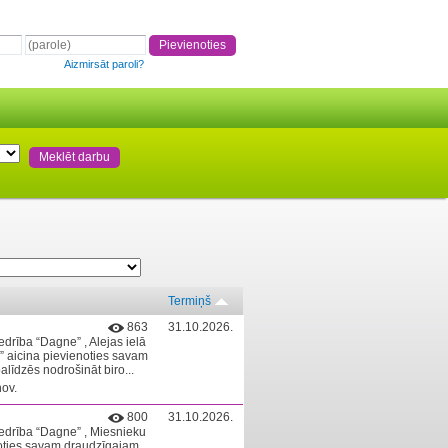
Aizmirsāt paroli?
Termiņš
863
31.10.2026.
edrība “Dagne” , Alejas ielā
 aicina pievienoties savam
alīdzēs nodrošināt biro...
nov.
800
31.10.2026.
iedrība “Dagne” , Miesnieku
noties savam draudzīgajam