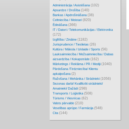
(102)
Administrācija / Asistēšana
(140)
Apsardze / Drošība
(38)
Bankas / Apdrošināšana
(820)
Celtniecība / Meistari
(366)
Ēdināšana
IT / Datori / Telekomunikācijas / Elektronika
(172)
(1182)
Izglītība / Zinātne
(26)
Jurisprudence / Tieslietas
(56)
Kultūra / Māksla / Izklaide / Sports
Lauksaimniecība / Mežsaimniecība / Dabas
(162)
aizsardzība / Kokapstrāde
(1040)
Mārketings / Reklāma / PR / Mediji
Pārdošana /Tirdzniecība/ Klientu
(2)
apkalpošana
(1056)
Ražošana / Mehānika / Strādnieki
Sezonas darbi/ Kvalificēti strādnieki/
(298)
Amatnieki/ Dažādi
(508)
Transports / Loģistika
(62)
Tūrisms / Viesnīcas
(210)
Valsts pārvalde
(548)
Veselības aprūpe / Farmācija
(144)
Cita