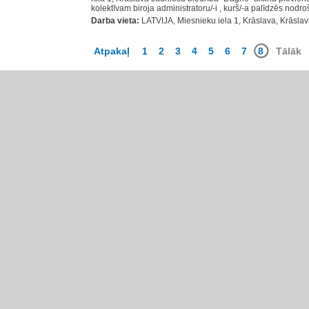
kolektīvam biroja administratoru/-i , kurš/-a palīdzēs nodroš
Darba vieta:
LATVIJA, Miesnieku iela 1, Krāslava, Krāslav
Atpakaļ
1
2
3
4
5
6
7
8
Tālāk