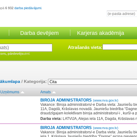
opā
6 932
darba piedāvājumi
.
Darba devējiem
Karjeras akadēmija
Atrašanās vieta:
tors, pārdevējs
utml.
ākumlapa
/ Kategorija:
Uzņēmums
Amats
BIROJA ADMINISTRATORS
(www.nva.gov.lv)
Vakance: Biroja administrators/-e Darba vieta: Jauniešu bi
11A, Dagdā, Krāslavas novadā. Jauniešu biedrība “Dagne”
draudzīgajam kolektīvam biroja administratoru/-i , kurš/-a p
Darba vieta:
LATVIJA, Alejas iela 11A, Dagda, Krāslavas 
BIROJA ADMINISTRATORS
(www.nva.gov.lv)
Vakance: Biroja administrators/-e Darba vieta: Jauniešu b
iela 1, Krāslava Jauniešu biedrība “Dagne” aicina pievie