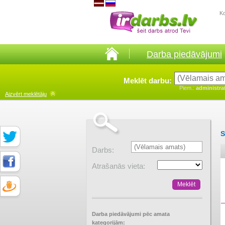
K
Darba piedāvājumi
Meklēt darbu:
Piem.:
administra
Aizvērt
meklētāju
S
Darbs:
Atrašanās vieta:
Darba piedāvājumi pēc amata
kategorijām: