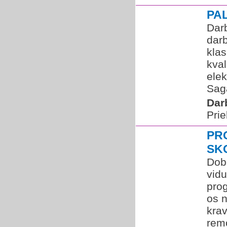
PA
Dar
darb
klas
kval
ele
Saga
Dar
Prie
PR
SK
Dobe
vidu
prog
os 
kra
remo