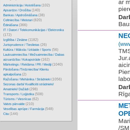
ar m
(102)
Administrācija / Asistēšana
pie
(140)
Apsardze / Drošība
(38)
Bankas / Apdrošināšana
Dar
(820)
Celtniecība / Meistari
Bau
(366)
Ēdināšana
IT / Datori / Telekomunikācijas / Elektronika
NE
(172)
(1182)
Izglītība / Zinātne
(www
(26)
Jurisprudence / Tieslietas
(56)
TMS
Kultūra / Māksla / Izklaide / Sports
Lauksaimniecība / Mežsaimniecība / Dabas
Jur.
(162)
aizsardzība / Kokapstrāde
aici
(1040)
Mārketings / Reklāma / PR / Mediji
Pārdošana /Tirdzniecība/ Klientu
Pien
(2)
apkalpošana
labo
(1056)
Ražošana / Mehānika / Strādnieki
Sezonas darbi/ Kvalificēti strādnieki/
Dar
(298)
Amatnieki/ Dažādi
Rīg
(508)
Transports / Loģistika
(62)
Tūrisms / Viesnīcas
(210)
ME
Valsts pārvalde
(548)
Veselības aprūpe / Farmācija
OP
(144)
Cita
Mar
/SM