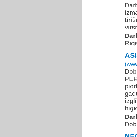
Dar
izma
tīrī
virs
Dar
Rīg
ASI
(www
Dob
PER
pie
gadu
izg
higi
Dar
Dob
NE