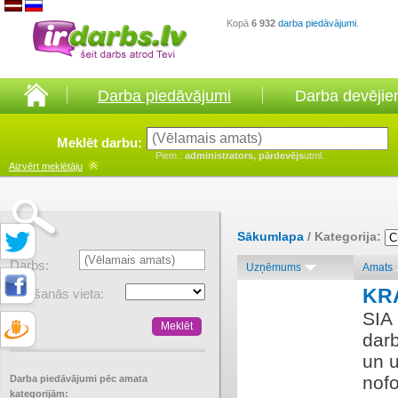
Kopā
6 932
darba piedāvājumi
.
Darba piedāvājumi
Darba devēji
Meklēt darbu:
Piem.:
administrators, pārdevējs
utml.
Aizvērt
meklētāju
Sākumlapa
/ Kategorija:
Darbs:
Uzņēmums
Amats
KR
Atrašanās vieta:
SIA
darb
un 
nofo
Darba piedāvājumi pēc amata
kategorijām: