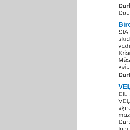
Dar
Dob
Bir
SIA 
slud
vadī
Kris
Mēs 
veic
Dar
VE
EIL 
VEĻ
šķi
maz
Dar
locī