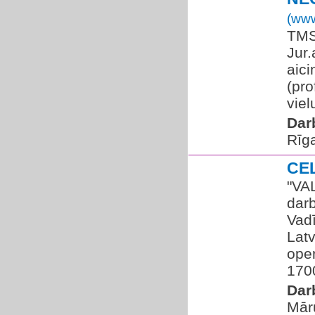
(www
TMS
Jur.
aici
(pro
viel
Dar
Rīg
CE
"VA
dar
Vadī
Latv
ope
170
Dar
Mār