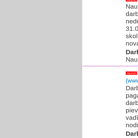
Nau
darb
nedē
31.
sko
nova
Dar
Nau
Jauns!
(www
Dar
paga
darb
pie
vadī
nodr
Dar