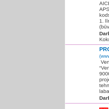
AIC
APS
kod
1. l
(būv
Dar
Kok
PR
(www
​ Ve
“Ven
9000
proj
tehn
laba
Dar
Jauns!