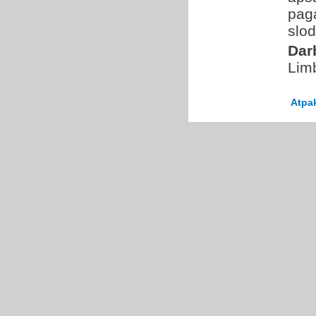
paga
slod
Dar
Lim
Atpa