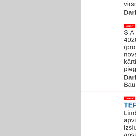
virs
Dar
Jauns!
SIA
402
(pro
nov
kār
pieg
Dar
Bau
Jauns!
TE
Lim
apv
izs
apsa