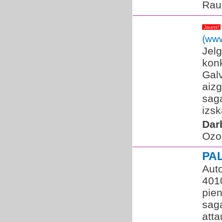
Rau
Jauns!
(www
Jelg
kon
Galv
aiz
saga
izsk
Dar
Ozol
PA
Auto
401
pien
saga
atta