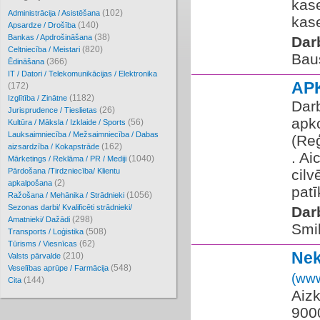
kase
(102)
Administrācija / Asistēšana
kase
(140)
Apsardze / Drošība
(38)
Bankas / Apdrošināšana
Dar
(820)
Celtniecība / Meistari
Bau
(366)
Ēdināšana
IT / Datori / Telekomunikācijas / Elektronika
AP
(172)
(1182)
Izglītība / Zinātne
Dar
(26)
Jurisprudence / Tieslietas
apko
(56)
Kultūra / Māksla / Izklaide / Sports
Lauksaimniecība / Mežsaimniecība / Dabas
(Re
(162)
aizsardzība / Kokapstrāde
. Ai
(1040)
Mārketings / Reklāma / PR / Mediji
Pārdošana /Tirdzniecība/ Klientu
cilv
(2)
apkalpošana
patī
(1056)
Ražošana / Mehānika / Strādnieki
Sezonas darbi/ Kvalificēti strādnieki/
Dar
(298)
Amatnieki/ Dažādi
Smil
(508)
Transports / Loģistika
(62)
Tūrisms / Viesnīcas
Ne
(210)
Valsts pārvalde
(548)
Veselības aprūpe / Farmācija
(www
(144)
Cita
Aiz
900