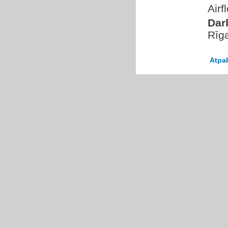
Airf
Dar
Rīg
Atpa