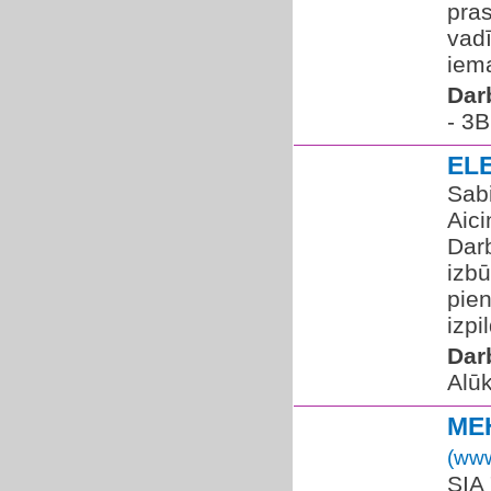
pra
vadī
iema
Dar
- 3B
EL
Sabi
Aici
Dar
izbū
pie
izpil
Dar
Alū
ME
(www
SIA