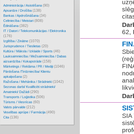
uzņ
(90)
Administrācija / Asistēšana
slē
(138)
Apsardze / Drošība
citas
(34)
Bankas / Apdrošināšana
(808)
Celtniecība / Meistari
Dar
(382)
Ēdināšana
62,
IT / Datori / Telekomunikācijas / Elektronika
(176)
(1070)
Izglītība / Zinātne
FI
(20)
Jurisprudence / Tieslietas
Sbie
(46)
Kultūra / Māksla / Izklaide / Sports
Lauksaimniecība / Mežsaimniecība / Dabas
(reģ
(158)
aizsardzība / Kokapstrāde
FIN
(1046)
Mārketings / Reklāma / PR / Mediji
Pārdošana /Tirdzniecība/ Klientu
nod
(2)
apkalpošana
ana
(1042)
Ražošana / Mehānika / Strādnieki
likv
Sezonas darbi/ Kvalificēti strādnieki/
(290)
Amatnieki/ Dažādi
Dar
(506)
Transports / Loģistika
(60)
Tūrisms / Viesnīcas
SI
(212)
Valsts pārvalde
(490)
Veselības aprūpe / Farmācija
SIA 
(136)
Cita
sis
prof