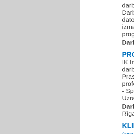
dar
Darb
dato
izma
prog
Dar
PR
IK I
dar
Pras
prof
- Sp
Uzrā
Dar
Rīg
KL