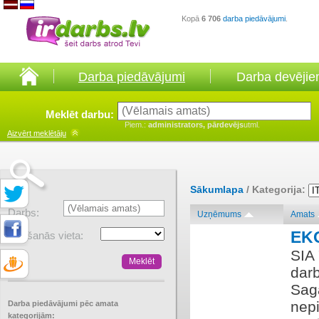
Kopā
6 706
darba piedāvājumi
.
Darba piedāvājumi
Darba devēji
Meklēt darbu:
Piem.:
administrators, pārdevējs
utml.
Aizvērt
meklētāju
Sākumlapa
/ Kategorija:
Darbs:
Uzņēmums
Amats
EK
Atrašanās vieta:
SIA
dar
Saga
nep
Darba piedāvājumi pēc amata
kategorijām: