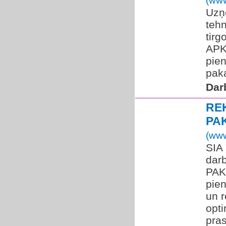
(www
Uzņ
tehn
tirg
APK
pie
paka
Dar
RE
PA
(www
SIA
dar
PAK
pien
un 
opt
pras