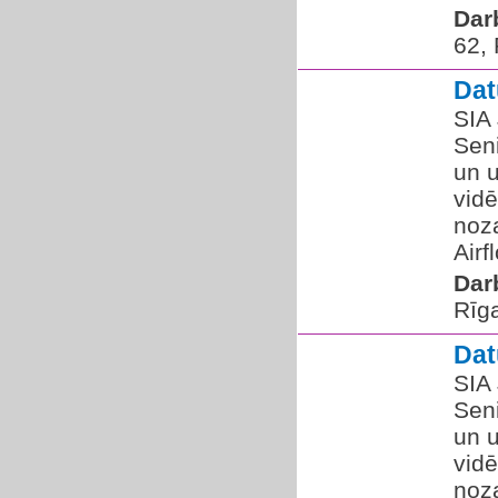
Dar
62,
Dat
SIA
Seni
un 
vidē
noz
Airf
Dar
Rīg
Dat
SIA
Seni
un 
vidē
noz