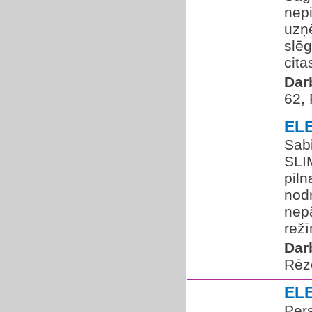
nep
uzņ
slē
citas
Dar
62,
EL
Sab
SLI
pil
nodr
nep
režī
Dar
Rēz
EL
Per