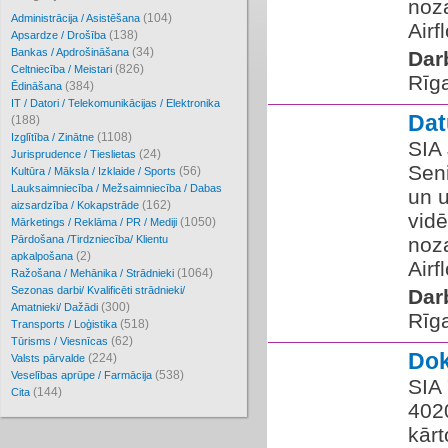
noz
(104)
Administrācija / Asistēšana
Airf
(138)
Apsardze / Drošība
(34)
Bankas / Apdrošināšana
Dar
(826)
Celtniecība / Meistari
Rīg
(384)
Ēdināšana
IT / Datori / Telekomunikācijas / Elektronika
Dat
(188)
(1108)
Izglītība / Zinātne
SIA
(24)
Jurisprudence / Tieslietas
Seni
(56)
Kultūra / Māksla / Izklaide / Sports
Lauksaimniecība / Mežsaimniecība / Dabas
un 
(162)
aizsardzība / Kokapstrāde
vidē
(1050)
Mārketings / Reklāma / PR / Mediji
Pārdošana /Tirdzniecība/ Klientu
noz
(2)
apkalpošana
Airf
(1064)
Ražošana / Mehānika / Strādnieki
Sezonas darbi/ Kvalificēti strādnieki/
Dar
(300)
Amatnieki/ Dažādi
Rīg
(518)
Transports / Loģistika
(62)
Tūrisms / Viesnīcas
Do
(224)
Valsts pārvalde
(538)
Veselības aprūpe / Farmācija
SIA 
(144)
Cita
402
kārt