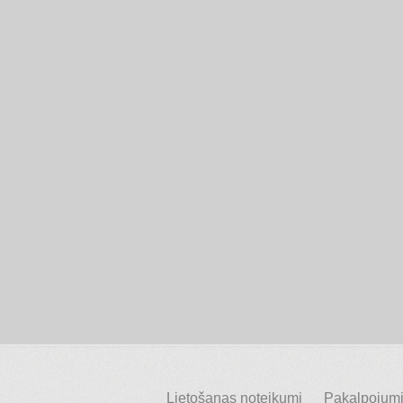
Lietošanas noteikumi
Pakalpojumi