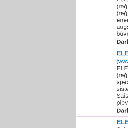
(reģ
(reģ
ene
augs
būvn
Dar
EL
(www
ELE
(re
spec
sist
Sai
piev
Dar
EL