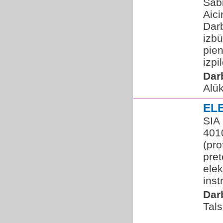
Sabi
Aici
Dar
izbū
pie
izpil
Dar
Alū
EL
SIA 
401
(pro
pre
ele
inst
Dar
Tals