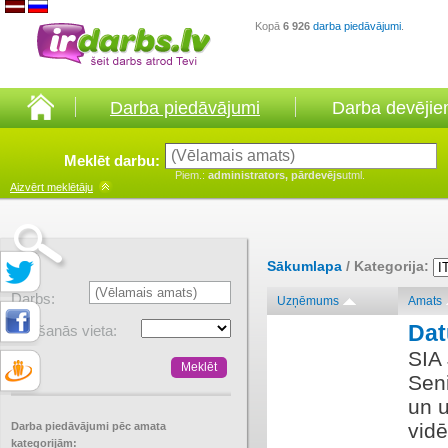
Kopā
6 926
darba piedāvājumi
.
Darba piedāvājumi
Darba devēji
Meklēt darbu:
Piem.:
administrators, pārdevējs
utml.
Aizvērt
meklētāju
Sākumlapa
/ Kategorija:
Darbs:
Uzņēmums
Amats
Dat
Atrašanās vieta:
SIA
Seni
un 
vidē
Darba piedāvājumi pēc amata
kategorijām: