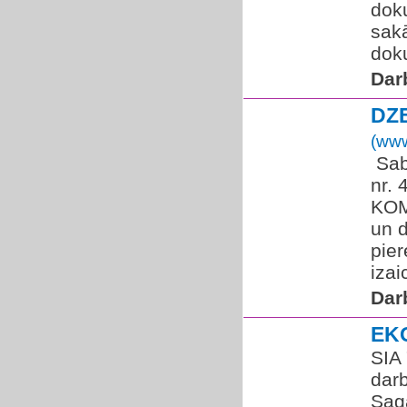
dok
sakā
dok
Dar
DZ
(www
​ Sa
nr.
KOM
un d
pier
izai
Dar
EK
SIA
dar
Saga