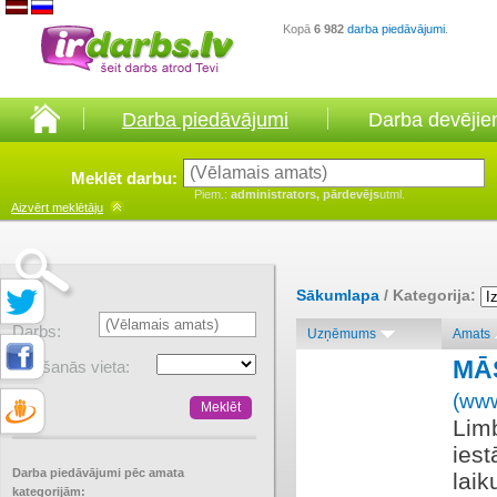
Kopā
6 982
darba piedāvājumi
.
Darba piedāvājumi
Darba devēji
Meklēt darbu:
Piem.:
administrators, pārdevējs
utml.
Aizvērt
meklētāju
Sākumlapa
/ Kategorija:
Darbs:
Uzņēmums
Amats
MĀS
Atrašanās vieta:
(www
Limb
iest
Darba piedāvājumi pēc amata
laik
kategorijām: