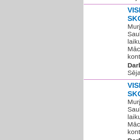
VIS
SK
Murj
Saul
laik
Mācī
kont
Dar
Sēja
VIS
SK
Murj
Saul
laik
Mācī
kont