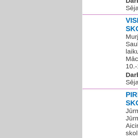
Dar
Sēja
VIS
SK
Murj
Saul
laik
Mācī
10.-
Dar
Sēja
PI
SK
Jūrm
Jūr
Aici
sko