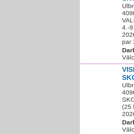
Ulbr
409
VAL
4.-9
202
par 
Dar
Vāl
VI
SK
Ulbr
409
SKO
(25 
2026
Dar
Vāl