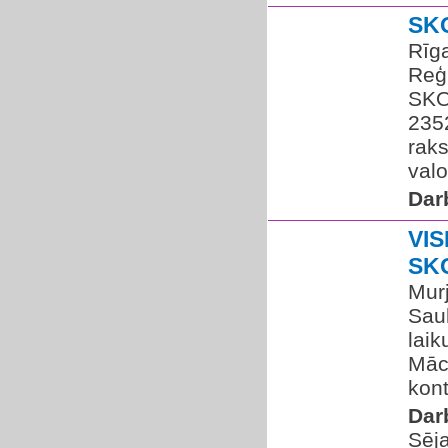
SK
Rīga
Reģi
SKO
2352
rak
valo
Dar
VIS
SK
Murj
Saul
laik
Mācī
kont
Dar
Sēja