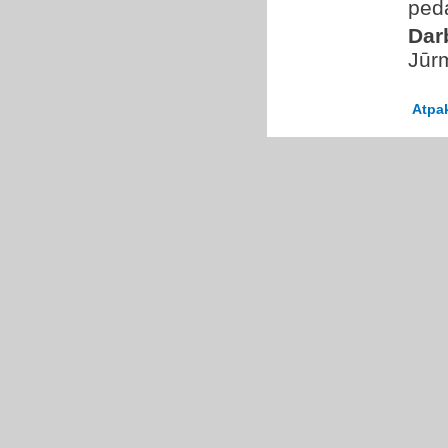
peda
Dar
Jūr
Atpa