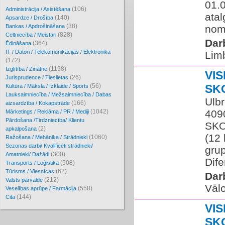
01.0
(106)
Administrācija / Asistēšana
ata
(140)
Apsardze / Drošība
(38)
Bankas / Apdrošināšana
noma
(828)
Celtniecība / Meistari
Dar
(364)
Ēdināšana
IT / Datori / Telekomunikācijas / Elektronika
Lim
(172)
(1198)
Izglītība / Zinātne
VI
(26)
Jurisprudence / Tieslietas
(56)
SK
Kultūra / Māksla / Izklaide / Sports
Lauksaimniecība / Mežsaimniecība / Dabas
Ulbr
(166)
aizsardzība / Kokapstrāde
(1042)
409
Mārketings / Reklāma / PR / Mediji
Pārdošana /Tirdzniecība/ Klientu
SKO
(2)
apkalpošana
(12 
(1060)
Ražošana / Mehānika / Strādnieki
Sezonas darbi/ Kvalificēti strādnieki/
gru
(300)
Amatnieki/ Dažādi
Dife
(508)
Transports / Loģistika
(62)
Tūrisms / Viesnīcas
Dar
(212)
Valsts pārvalde
Vāl
(558)
Veselības aprūpe / Farmācija
(144)
Cita
VI
SK