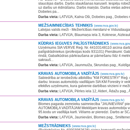
slaucējas darbs. Darbs slaukšanas karuselī. Iespēju rob
uz darbu un ēdināšanu. Darbs maiņās. Darba vietas adre
Dobeles pa...
Darba vieta:
LATVIJA, Kalna Oši, Dobeles pag., Dobeles 
MEŽSAIMNIECĪBAS TEHNIĶIS
(www.nva.gov.lv)
Latvijas valsts meži - Mežierīcības meistars/-e Vidusdaugava
Darba vieta:
LATVIJA, Blaumaņa iela 3, Koknese, Aizkrauk
KŪDRAS IEGUVES PALĪGSTRĀDNIEKS
(www.nva.gov.
Uzņēmums SIA VERVE Reģ. Nr. 44103148110 aicina darb
palīgstrādniekus (profesijas kods 931101) Pienākumi: Ga
rindā; Gabalkūdras pārkraušana ar pārnešanu līdz 4 metr
sakrauš...
Darba vieta:
LATVIJA, Jaunmuiža, Skrundas pag., Kuldīga
KRAVAS AUTOMOBIĻA VADĪTĀJS
(www.nva.gov.lv)
​Sabiedrība ar ierobežotu atbildību "KM FORESTRY" Reģ.
darbu: kravas automobiļu vadītājam SIA KM Forestry ir veik
efektīvs uzņēmums, kura galvenie darbības virzieni ir meži
Darba vieta:
LATVIJA, Pērles iela 12, Alderi, Ādažu pag.,
KRAVAS AUTOMOBIĻA VADĪTĀJS
(www.nva.gov.lv)
Blomes pagasta zemnieku saimniecība "JAUNIEVĀNI" pi
AUTOMOBIĻA VADĪTĀJAM Meklējam kravas automobiļa vadī
95.kodu un vadītāja karti. Vēlams ar pieredzi. Darbs ar SC
Darba vieta:
LATVIJA, Jaunievāni, Blomes pag., Smiltenes
MEŽSTRĀDNIEKS
(www.nva.gov.lv)