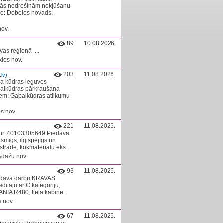
ežās nodrošinām nokļūšanu
se: Dobeles novads,
nov.
89
10.08.2026.
s reģionā ​ ...
les nov.
203
11.08.2026.
lv)
a kūdras ieguves
balkūdras pārkraušana
iem; Gabalkūdras atlikumu
s nov.
221
11.08.2026.
 nr. 40103305649 Piedāvā
smīgs, ilgtspējīgs un
strāde, kokmateriālu eks...
 Ādažu nov.
93
11.08.2026.
edāvā darbu KRAVAS
tāju ar C kategoriju,
ANIA R480, lielā kabīne...
 nov.
67
11.08.2026.