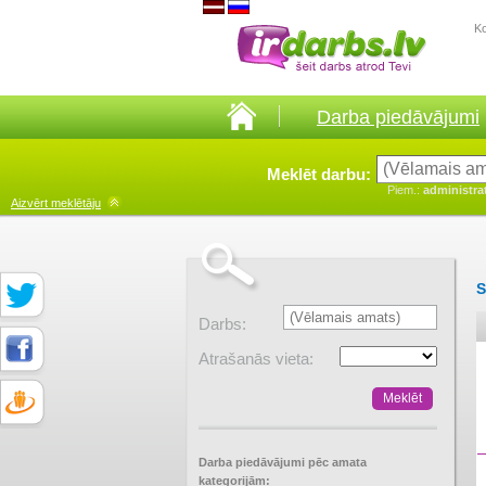
K
Darba piedāvājumi
Meklēt darbu:
Piem.:
administra
Aizvērt
meklētāju
S
Darbs:
Atrašanās vieta:
Darba piedāvājumi pēc amata
kategorijām: