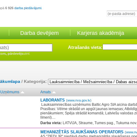
opā
6 926
darba piedāvājumi
.
Darba devējiem
Karjeras akadēmija
Atrašanās vieta:
tors, pārdevējs
utml.
ākumlapa
/ Kategorija:
Uzņēmums
Amats
LABORANTS
(www.nva.gov.lv)
​ Lauksaimniecības uzņēmums Baltic Agro SIA aicina dar
Prasības: Vēlme strādāt un apgūt jaunas iemaņas; Atbildīg
pienākumiem; Spēja strādāt komandā; Latviešu valodas z
līmenī)....
Darba vieta:
LATVIJA, Straume, Tumes pag., Tukuma nov.
MEHANIZĒTĀS SLAUKŠANAS OPERATORS
(www.nv
AS "ZIEDI JP" piedāvā darbu mehanizētās slaukšanas ope