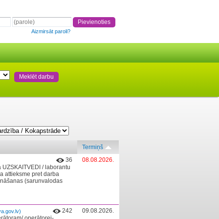
Aizmirsāt paroli?
Termiņš
36
08.08.2026.
bā UZSKAITVEDI / laborantu
a attieksme pret darba
ināšanas (sarunvalodas
242
09.08.2026.
a.gov.lv)
rātoram/ operātorei-