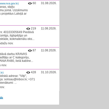
60
31.08.2026.
www.nva.gov.lv)
nas, staļļu
ojumu jomā. Uzņēmums
 projektus Latvijā ar
219
11.08.2026.
 nr. 40103305649 Piedāvā
smīgs, ilgtspējīgs un
strāde, kokmateriālu eks...
 Ādažu nov.
87
11.08.2026.
edāvā darbu KRAVAS
tāju ar C kategoriju,
ANIA R480, lielā kabīne...
 nov.
428
31.10.2026.
lv)
diskā adrese: "Viķi",
ja: solisau@inbox.lv; +371
ienākumi: ...
nov.
āk