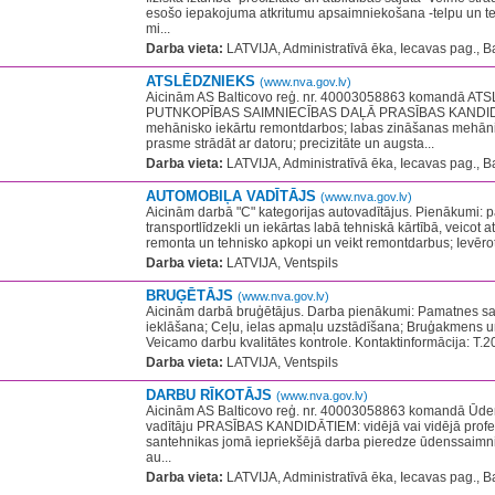
esošo iepakojuma atkritumu apsaimniekošana -telpu un ter
mi...
Darba vieta:
LATVIJA, Administratīvā ēka, Iecavas pag., B
ATSLĒDZNIEKS
(www.nva.gov.lv)
Aicinām AS Balticovo reģ. nr. 40003058863 komandā A
PUTNKOPĪBAS SAIMNIECĪBAS DAĻĀ PRASĪBAS KANDIDĀ
mehānisko iekārtu remontdarbos; labas zināšanas mehānis
prasme strādāt ar datoru; precizitāte un augsta...
Darba vieta:
LATVIJA, Administratīvā ēka, Iecavas pag., B
AUTOMOBIĻA VADĪTĀJS
(www.nva.gov.lv)
Aicinām darbā "C" kategorijas autovadītājus. Pienākumi: p
transportlīdzekli un iekārtas labā tehniskā kārtībā, veicot 
remonta un tehnisko apkopi un veikt remontdarbus; Ievērot
Darba vieta:
LATVIJA, Ventspils
BRUĢĒTĀJS
(www.nva.gov.lv)
Aicinām darbā bruģētājus. Darba pienākumi: Pamatnes 
ieklāšana; Ceļu, ielas apmaļu uzstādīšana; Bruģakmens 
Veicamo darbu kvalitātes kontrole. Kontaktinformācija: T.2
Darba vieta:
LATVIJA, Ventspils
DARBU RĪKOTĀJS
(www.nva.gov.lv)
Aicinām AS Balticovo reģ. nr. 40003058863 komandā Ūde
vadītāju PRASĪBAS KANDIDĀTIEM: vidējā vai vidējā profes
santehnikas jomā iepriekšējā darba pieredze ūdenssaimnie
au...
Darba vieta:
LATVIJA, Administratīvā ēka, Iecavas pag., B