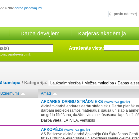
opā
6 982
darba piedāvājumi
.
Darba devējiem
Karjeras akadēmija
Atrašanās vieta:
tors, pārdevējs
utml.
ākumlapa
/ Kategorija:
Uzņēmums
Amats
APDARES DARBU STRĀDNIEKS
(www.nva.gov.lv)
Aicinām darbā apdares darbu strādnieku. Darba pienākumi
darbam nepieciešamos materiālus; sausā un slapjā apme
un grīdu flīzēšana; dažādu virsmu krāsošana; tapešu līmēša
Darba vieta:
LATVIJA, Ventspils
APKOPĒJS
(www.nva.gov.lv)
AS Balticovo aicinā darbā Apkopēju Olu Šķirošanas Cehā 
fiziska izturība -precizitāte un atbildības sajūta -vēlme s