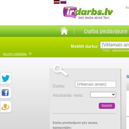
K
Darba piedāvājumi
Meklēt darbu:
Piem.:
administra
Aizvērt
meklētāju
S
Darbs:
Atrašanās vieta:
Darba piedāvājumi pēc amata
kategorijām: