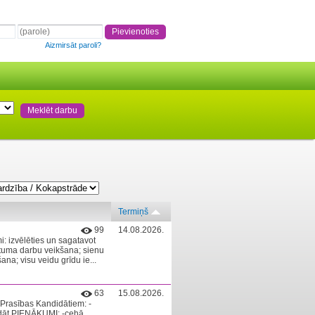
Aizmirsāt paroli?
Termiņš
99
14.08.2026.
: izvēlēties un sagatavot
tuma darbu veikšana; sienu
na; visu veidu grīdu ie...
63
15.08.2026.
Prasības Kandidātiem: -
trādāt PIENĀKUMI: -cehā