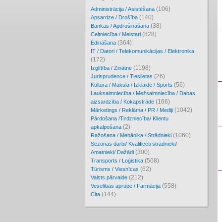
(106)
Administrācija / Asistēšana
(140)
Apsardze / Drošība
(38)
Bankas / Apdrošināšana
(828)
Celtniecība / Meistari
(364)
Ēdināšana
IT / Datori / Telekomunikācijas / Elektronika
(172)
(1198)
Izglītība / Zinātne
(26)
Jurisprudence / Tieslietas
(56)
Kultūra / Māksla / Izklaide / Sports
Lauksaimniecība / Mežsaimniecība / Dabas
(166)
aizsardzība / Kokapstrāde
(1042)
Mārketings / Reklāma / PR / Mediji
Pārdošana /Tirdzniecība/ Klientu
(2)
apkalpošana
(1060)
Ražošana / Mehānika / Strādnieki
Sezonas darbi/ Kvalificēti strādnieki/
(300)
Amatnieki/ Dažādi
(508)
Transports / Loģistika
(62)
Tūrisms / Viesnīcas
(212)
Valsts pārvalde
(558)
Veselības aprūpe / Farmācija
(144)
Cita