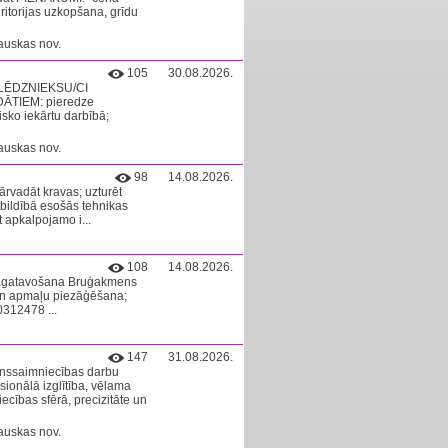
itorijas uzkopšana, grīdu
auskas nov.
105
30.08.2026.
TSLĒDZNIEKSU/CI
TIEM: pieredze
ko iekārtu darbībā;
auskas nov.
98
14.08.2026.
ārvadāt kravas; uzturēt
atbildībā esošās tehnikas
 apkalpojamo i...
108
14.08.2026.
sagatavošana Bruģakmens
un apmaļu piezāģēšana;
0312478 ...
147
31.08.2026.
nssaimniecības darbu
ionālā izglītība, vēlama
cības sfērā, precizitāte un
auskas nov.