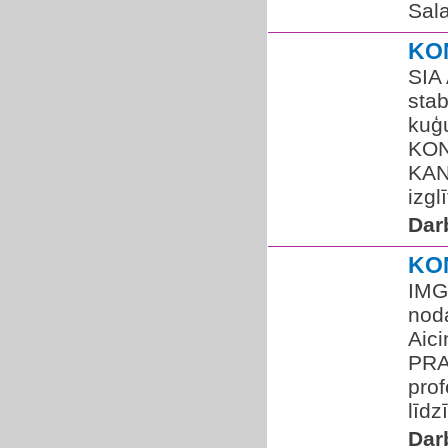
Sala
KO
SIA
sta
kuģ
KON
KAN
izgl
Dar
KO
IMG
nod
Aic
PRA
prof
līdz
Dar