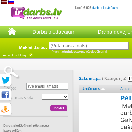
Kopā
6 926
darba piedāvājumi
.
Darba piedāvājumi
Darba devēji
Meklēt darbu:
Piem.:
administrators, pārdevējs
utml.
Aizvērt
meklētāju
Sākumlapa
/ Kategorija:
Darbs:
Uzņēmums
Amats
PA
Atrašanās vieta:
​ Me
darb
Gal
pašu
Darba piedāvājumi pēc amata
kategorijām: