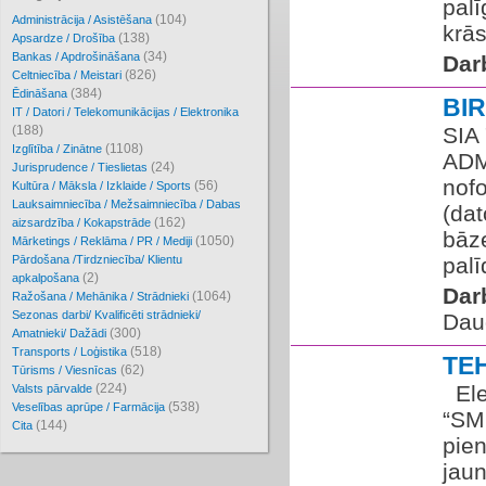
palī
(104)
Administrācija / Asistēšana
krās
(138)
Apsardze / Drošība
(34)
Bankas / Apdrošināšana
Dar
(826)
Celtniecība / Meistari
(384)
Ēdināšana
BI
IT / Datori / Telekomunikācijas / Elektronika
(188)
SIA
(1108)
Izglītība / Zinātne
ADM
(24)
Jurisprudence / Tieslietas
nofo
(56)
Kultūra / Māksla / Izklaide / Sports
Lauksaimniecība / Mežsaimniecība / Dabas
(dat
(162)
aizsardzība / Kokapstrāde
bāze
(1050)
Mārketings / Reklāma / PR / Mediji
Pārdošana /Tirdzniecība/ Klientu
palī
(2)
apkalpošana
Dar
(1064)
Ražošana / Mehānika / Strādnieki
Sezonas darbi/ Kvalificēti strādnieki/
Dau
(300)
Amatnieki/ Dažādi
(518)
Transports / Loģistika
TE
(62)
Tūrisms / Viesnīcas
(224)
​​ ​
Valsts pārvalde
(538)
Veselības aprūpe / Farmācija
“SM
(144)
Cita
pien
jau