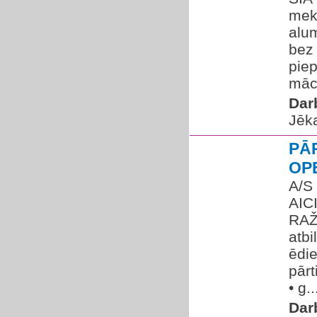
mekl
alum
bez 
piep
mācī
Dar
Jēk
PĀ
OP
A/S
AIC
RAŽ
atbi
ēdi
pār
• g..
Dar