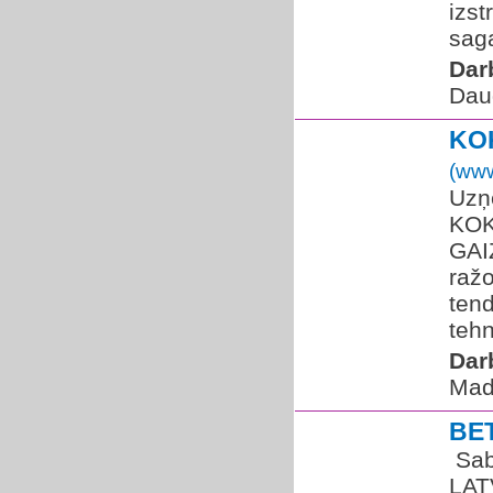
izst
saga
Dar
Dau
KO
(www
Uzņ
KOK
GAIZ
ražo
ten
tehn
Dar
Mad
BE
​ Sa
LAT