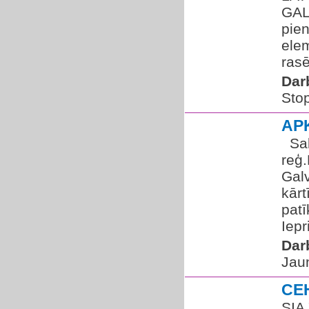
GAL
pien
elem
rasē
Dar
Sto
AP
​ ​ 
reģ
Galv
kārt
patī
Iepr
Dar
Jau
CE
SIA 