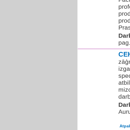
prof
prod
prod
Pras
Dar
pag.
CE
zāģ
izg
spec
atbi
mizo
darb
Dar
Auru
Atpa