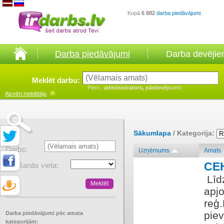
Kopā
6 882
darba piedāvājumi
.
Darba piedāvājumi
Darba devēji
Meklēt darbu:
Piem.:
administrators, pārdevējs
utml.
Aizvērt
meklētāju
Sākumlapa
/ Kategorija:
Darbs:
Uzņēmums
Amats
CE
Atrašanās vieta:
​ Lī
apjo
reģ
pie
Darba piedāvājumi pēc amata
kategorijām: