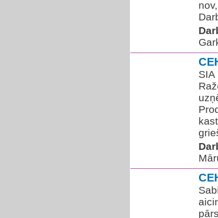
nov
Darb
Dar
Gar
CE
SIA
Raž
uzņ
Pro
kast
gri
Dar
Mār
CE
Sabi
aic
pārs