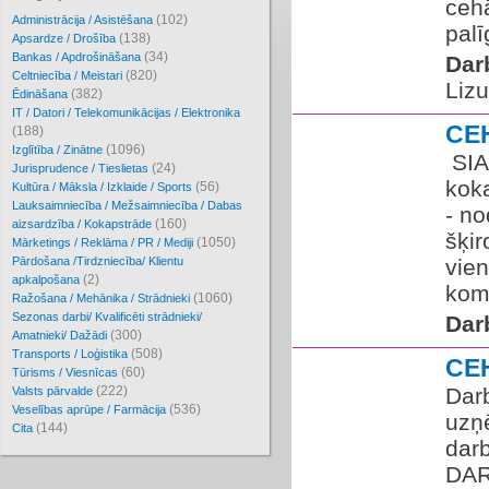
cehā
(102)
Administrācija / Asistēšana
palī
(138)
Apsardze / Drošība
(34)
Bankas / Apdrošināšana
Dar
(820)
Celtniecība / Meistari
Liz
(382)
Ēdināšana
IT / Datori / Telekomunikācijas / Elektronika
CE
(188)
(1096)
Izglītība / Zinātne
​ SI
(24)
Jurisprudence / Tieslietas
kok
(56)
Kultūra / Māksla / Izklaide / Sports
Lauksaimniecība / Mežsaimniecība / Dabas
- no
(160)
aizsardzība / Kokapstrāde
šķir
(1050)
Mārketings / Reklāma / PR / Mediji
Pārdošana /Tirdzniecība/ Klientu
vien
(2)
apkalpošana
komp
(1060)
Ražošana / Mehānika / Strādnieki
Sezonas darbi/ Kvalificēti strādnieki/
Dar
(300)
Amatnieki/ Dažādi
(508)
Transports / Loģistika
CE
(60)
Tūrisms / Viesnīcas
(222)
Dar
Valsts pārvalde
(536)
Veselības aprūpe / Farmācija
uzņ
(144)
Cita
dar
DAR