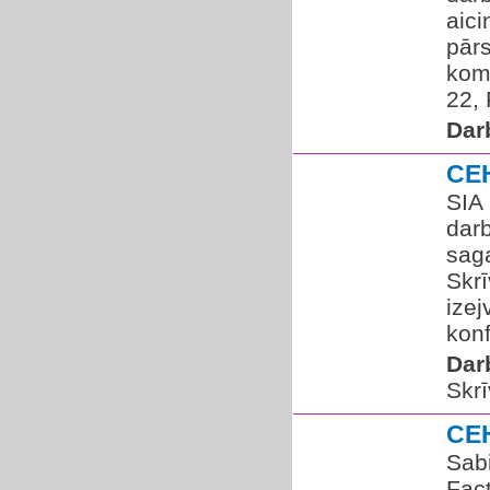
aic
pār
komb
22, 
Dar
CE
SIA
dar
sag
Skrī
izej
konf
Dar
Skrī
CE
Sabi
Fact