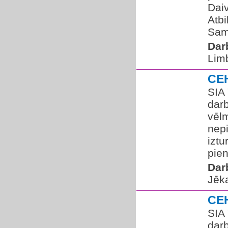
Daiv
Atbi
Sam
Dar
Lim
CE
SIA
dar
vēl
nep
iztu
pien
Dar
Jēka
CE
SIA
dar