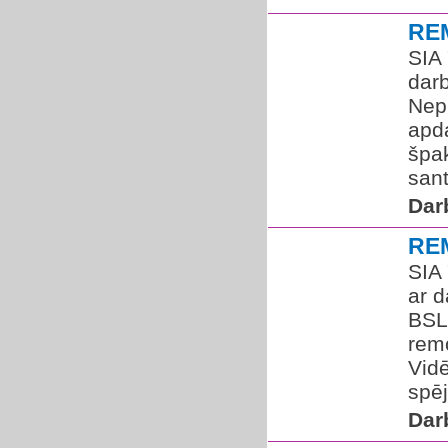
RE
SIA
dar
Nepi
apd
špak
sant
Dar
RE
SIA
ar 
BSL
rem
Vidē
spēj
Dar