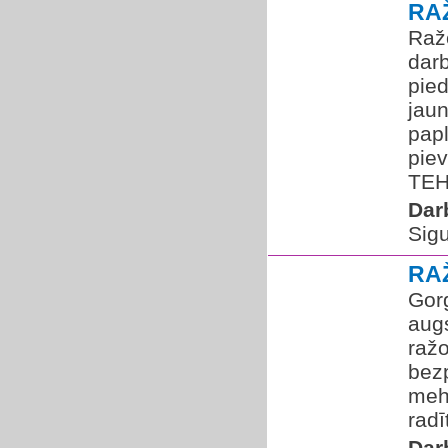
RA
Raž
dar
pied
jaun
pap
pie
TEH
Dar
Sigu
RA
Gorg
aug
ražo
bez
mehā
radī
Dar