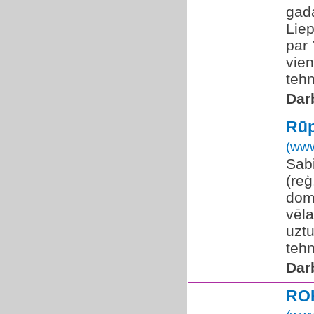
gada
Lie
par
vie
tehn
Dar
Rūp
(www
Sabi
(reģ
domā
vēla
uztu
tehn
Dar
RO