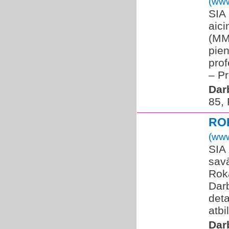
(www
SIA
aic
(MM
pien
prof
– Pr
Dar
85,
RO
(www
SIA 
sav
Roka
Darb
det
atbi
Dar