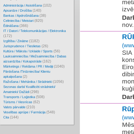
metā
(102)
Administrācija / Asistēšana
izvē
(140)
Apsardze / Drošība
(38)
Bankas / Apdrošināšana
Dar
(820)
Celtniecība / Meistari
nov.
(366)
Ēdināšana
IT / Datori / Telekomunikācijas / Elektronika
RŪ
(172)
(1182)
Izglītība / Zinātne
(www
(26)
Jurisprudence / Tieslietas
(56)
SIA 
Kultūra / Māksla / Izklaide / Sports
Lauksaimniecība / Mežsaimniecība / Dabas
kons
(162)
aizsardzība / Kokapstrāde
Eiro
(1040)
Mārketings / Reklāma / PR / Mediji
Pārdošana /Tirdzniecība/ Klientu
dib
(2)
apkalpošana
mont
(1056)
Ražošana / Mehānika / Strādnieki
Sezonas darbi/ Kvalificēti strādnieki/
kuģi
(298)
Amatnieki/ Dažādi
Dar
(508)
Transports / Loģistika
(62)
Tūrisms / Viesnīcas
(210)
Rūp
Valsts pārvalde
(548)
Veselības aprūpe / Farmācija
(www
(144)
Cita
Mēs
met