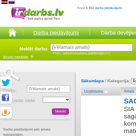
Kopā
6 932
darba piedāvājumi
.
Darba piedāvājumi
Darba devēji
Meklēt darbu:
Piem.:
administrators, pārdevējs
utml.
Aizvērt
meklētāju
Sākumlapa
/ Kategorija:
Darbs:
Uzņēmums
Amats
SA
Atrašanās vieta:
SIA 
sag
kom
mate
Darba piedāvājumi pēc amata
kategorijām: