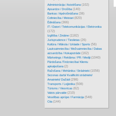
(102)
Administrācija / Asistēšana
(140)
Apsardze / Drošība
(38)
Bankas / Apdrošināšana
(820)
Celtniecība / Meistari
(366)
Ēdināšana
IT / Datori / Telekomunikācijas / Elektronika
(172)
(1182)
Izglītība / Zinātne
(26)
Jurisprudence / Tieslietas
(56)
Kultūra / Māksla / Izklaide / Sports
Lauksaimniecība / Mežsaimniecība / Dabas
(162)
aizsardzība / Kokapstrāde
(1040)
Mārketings / Reklāma / PR / Mediji
Pārdošana /Tirdzniecība/ Klientu
(2)
apkalpošana
(1056)
Ražošana / Mehānika / Strādnieki
Sezonas darbi/ Kvalificēti strādnieki/
(298)
Amatnieki/ Dažādi
(508)
Transports / Loģistika
(62)
Tūrisms / Viesnīcas
(210)
Valsts pārvalde
(548)
Veselības aprūpe / Farmācija
(144)
Cita