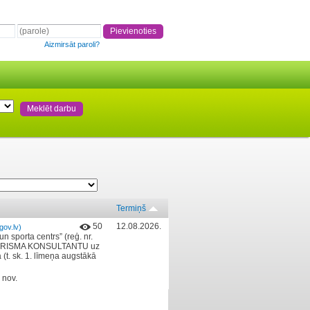
Aizmirsāt paroli?
Termiņš
50
12.08.2026.
ov.lv)
n sporta centrs” (reģ. nr.
s TŪRISMA KONSULTANTU uz
 (t. sk. 1. līmeņa augstākā
 nov.