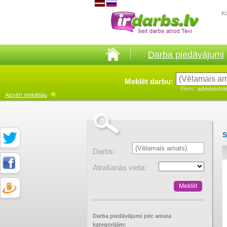
K
Darba piedāvājumi
Meklēt darbu:
Piem.:
administra
Aizvērt
meklētāju
S
Darbs:
Atrašanās vieta:
Darba piedāvājumi pēc amata
kategorijām: