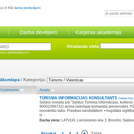
opā
6 932
darba piedāvājumi
.
Darba devējiem
Karjeras akadēmija
Atrašanās vieta:
tors, pārdevējs
utml.
ākumlapa
/ Kategorija:
Uzņēmums
Amats
TŪRISMA INFORMĀCIJAS KONSULTANTS
(www.nva.g
Saldus novada p/a “Saldus Tūrisma informācijas, kultūras u
90002396732) aicina radošajai komandai pievienotie
nenoteiktu laiku. Prasības kandidātiem: • Augstākā izglītība
iz...
Darba vieta:
LATVIJA, Lielcieceres iela 3, Brocēni, Saldus
Atpakaļ
1
2
3
4
Tālāk