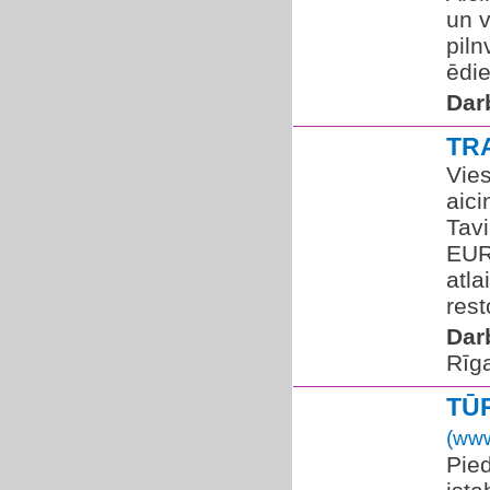
un v
piln
ēdie
Dar
TR
Vies
aic
Tavi
EUR
atla
rest
Dar
Rīg
TŪ
(www
Pied