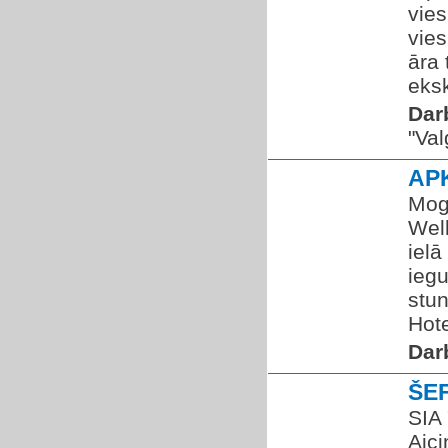
vies
vies
āra 
eksk
Dar
"Va
AP
Mogo
Wel
ielā
iegu
stun
Hote
Dar
ŠE
SIA
Aici