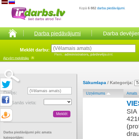
Kopā
6 882
darba piedāvājumi
.
Darba piedāvājumi
Darba devēji
Meklēt darbu:
Piem.:
administrators, pārdevējs
utml.
Aizvērt
meklētāju
Sākumlapa
/ Kategorija:
Darbs:
Uzņēmums
Amats
VIE
Atrašanās vieta:
SIA 
4210
(pro
dra
Darba piedāvājumi pēc amata
kategorijām: