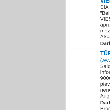
VI
SIA
"Bel
VIE
apra
mez
Atsa
Dar
TŪ
(www
Sal
info
900
pie
neno
Augs
Dar
Broc