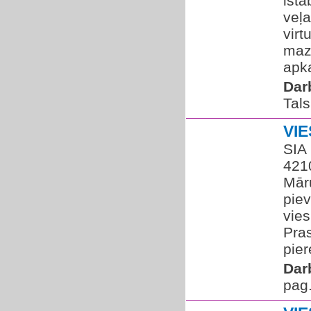
ist
veļ
virt
mazg
apka
Dar
Tals
VI
SIA 
4210
Māru
pie
vies
Pra
pier
Dar
pag