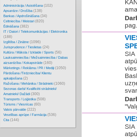
KAN
(102)
Administrācija / Asistēšana
amat
(138)
Apsardze / Drošība
(34)
Bankas / Apdrošināšana
Dar
(820)
Celtniecība / Meistari
pag
(382)
Ēdināšana
IT / Datori / Telekomunikācijas / Elektronika
VI
(188)
(1096)
Izglītība / Zinātne
SP
(24)
Jurisprudence / Tieslietas
(56)
SIA 
Kultūra / Māksla / Izklaide / Sports
Lauksaimniecība / Mežsaimniecība / Dabas
atp
(160)
aizsardzība / Kokapstrāde
vie
(1050)
Mārketings / Reklāma / PR / Mediji
Pārdošana /Tirdzniecība/ Klientu
Bas
(2)
apkalpošana
uzņe
(1060)
Ražošana / Mehānika / Strādnieki
Sezonas darbi/ Kvalificēti strādnieki/
svar
(300)
Amatnieki/ Dažādi
Dar
(508)
Transports / Loģistika
(60)
Tūrisms / Viesnīcas
"Va
(222)
Valsts pārvalde
(536)
Veselības aprūpe / Farmācija
VIE
(144)
Cita
SIA 
atp