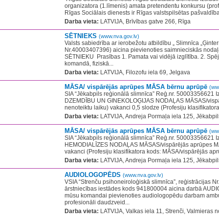
organizatora (1.līmenis) amata pretendentu konkursu (prof
Rīgas Sociālais dienests ir Rīgas valstspilsētas pašvaldība
Darba vieta:
LATVIJA, Brīvības gatve 266, Rīga
SĒTNIEKS
(www.nva.gov.lv)
Valsts sabiedrība ar ierobežotu atbildību „ Slimnīca „Ģinter
Nr.40003407396) aicina pievienoties saimnieciskās noda
SĒTNIEKU ​ Prasības 1. Pamata vai vidējā izglītība. 2. Spēj
komandā, fiziskā...
Darba vieta:
LATVIJA, Filozofu iela 69, Jelgava
MĀSA/ vispārējās aprūpes MĀSA bērnu aprūpē
(ww
SIA “Jēkabpils reģionālā slimnīca” Reģ.nr. 50003356621 I
DZEMDĪBU UN GINEKOLOĢIJAS NODAĻAS MĀSAS/vispār
nenoteiktu laiku) vakanci 0,5 slodze (Profesiju klasifikator
Darba vieta:
LATVIJA, Andreja Pormaļa iela 125, Jēkabpils
MĀSA/ vispārējās aprūpes MĀSA bērnu aprūpē
(ww
SIA “Jēkabpils reģionālā slimnīca” Reģ.nr. 50003356621 I
HEMODIALĪZES NODAĻAS MĀSAS/vispārējās aprūpes MĀSA
vakanci (Profesiju klasifikatora kods: MĀSA/vispārējās ap
Darba vieta:
LATVIJA, Andreja Pormaļa iela 125, Jēkabpils
AUDIOLOGOPĒDS
(www.nva.gov.lv)
VSIA “Strenču psihoneiroloģiskā slimnīca”, reģistrācijas 
ārstniecības iestādes kods 941800004 aicina darbā A
mūsu komandai pievienoties audiologopēdu darbam ambu
profesionāli daudzveid...
Darba vieta:
LATVIJA, Valkas iela 11, Strenči, Valmieras n