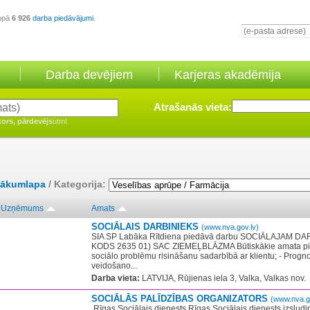
opā
6 926
darba piedāvājumi
.
Darba devējiem
Karjeras akadēmija
Atrašanās vieta:
tors, pārdevējs
utml.
ākumlapa
/ Kategorija:
Uzņēmums
Amats
SOCIĀLAIS DARBINIEKS
(www.nva.gov.lv)
SIA SP Labāka Rītdiena​ piedāvā darbu SOCIĀLAJAM 
KODS 2635 01) SAC ZIEMEĻBLĀZMA Būtiskākie amata pien
sociālo problēmu risināšanu sadarbībā ar klientu; - Progn
veidošano...
Darba vieta:
LATVIJA, Rūjienas iela 3, Valka, Valkas nov.
SOCIĀLĀS PALĪDZĪBAS ORGANIZATORS
(www.nva.g
​ Rīgas Sociālais dienests Rīgas Sociālais dienests izsludi