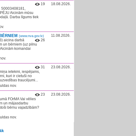
19
18.08.2026.
Nr. 50003408181,
KOPĒJU Aicinām mūsu
daļā. Darba līgums tiek
ov.
 BĒRNIEM
11.08.2026.
(www.nva.gov.lv)
3) aicina darbā
26
m un bērniem (uz pilnu
). Aicinām komandai
nov.
31
23.08.2026.
rmiņa ietekmi, iespējams,
ni, kuri ir cietuši no
 uzvedības traucējumi...
uldas nov.
23
23.08.2026.
ojumā FOrMA Vai vēlies
mēm un mājasdarbu
lstoši bērnu vajadzībām?
uldas nov.
āk