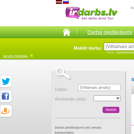
K
Darba piedāvājumi
Meklēt darbu:
Piem.:
administra
Aizvērt
meklētāju
S
Darbs:
Atrašanās vieta:
Darba piedāvājumi pēc amata
kategorijām: