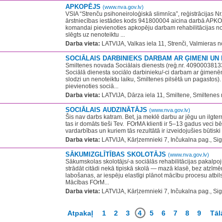
APKOPĒJS
(www.nva.gov.lv)
VSIA “Strenču psihoneiroloģiskā slimnīca”, reģistrācijas 
ārstniecības iestādes kods 941800004 aicina darbā AP
komandai pievienoties apkopēju darbam rehabilitācijas no
slēgts uz nenoteiktu ...
Darba vieta:
LATVIJA, Valkas iela 11, Strenči, Valmieras n
SOCIĀLAIS DARBINIEKS DARBAM AR ĢIMENI UN
Smiltenes novada Sociālais dienests (reģ.nr. 4090003813
Sociālā dienesta sociālo darbinieku/-ci darbam ar ģimenē
slodzi un nenoteiktu laiku, Smiltenes pilsētā un pagastos
pievienoties sociā...
Darba vieta:
LATVIJA, Dārza iela 11, Smiltene, Smiltenes 
SOCIĀLAIS AUDZINĀTĀJS
(www.nva.gov.lv)
Šis nav darbs katram. Bet, ja meklē darbu ar jēgu un ilgte
tas ir domāts tieši Tev. ​ FOrMA klienti ir 5–13 gadus veci bēr
vardarbības un kuriem tās rezultātā ir izveidojušies būtiski
Darba vieta:
LATVIJA, Kārļzemnieki 7, Inčukalna pag., Sig
SĀKUMIZGLĪTĪBAS SKOLOTĀJS
(www.nva.gov.lv)
Sākumskolas skolotājs/-a sociālās rehabilitācijas pakalp
strādāt citādi nekā tipiskā skolā — mazā klasē, bez atzī
labošanas, ar iespēju elastīgi plānot mācību procesu atbi
Mācības FOrM...
Darba vieta:
LATVIJA, Kārļzemnieki 7, Inčukalna pag., Sig
Atpakaļ
1
2
3
4
5
6
7
8
9
Tāl