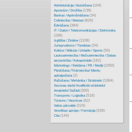
(104)
Administrācija / Asistēšana
(138)
Apsardze / Drošība
(34)
Bankas / Apdrošināšana
(826)
Celtniecība / Meistari
(384)
Ēdināšana
IT / Datori / Telekomunikācijas / Elektronika
(188)
(1108)
Izglītība / Zinātne
(24)
Jurisprudence / Tieslietas
(56)
Kultūra / Māksla / Izklaide / Sports
Lauksaimniecība / Mežsaimniecība / Dabas
(162)
aizsardzība / Kokapstrāde
(1050)
Mārketings / Reklāma / PR / Mediji
Pārdošana /Tirdzniecība/ Klientu
(2)
apkalpošana
(1064)
Ražošana / Mehānika / Strādnieki
Sezonas darbi/ Kvalificēti strādnieki/
(300)
Amatnieki/ Dažādi
(518)
Transports / Loģistika
(62)
Tūrisms / Viesnīcas
(224)
Valsts pārvalde
(538)
Veselības aprūpe / Farmācija
(144)
Cita