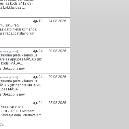
esijas kods 3412 03) ​
s Labklājības ...
18
24.08.2026.
muiža”„ (reģ.
ļas darbinieku komandai
ā strādāt patstāvīgi un
24
20.08.2026.
w.nva.gov.lv)
zsludina pieteikšanos uz
ējās aprūpes MĀSAS (uz
a kods: MĀSA...
, Jēkabpils nov.
24
20.08.2026.
w.nva.gov.lv)
zsludina pieteikšanos uz
S (uz nenoteiktu laiku)
rūpes MĀSA ...
, Jēkabpils nov.
24
23.08.2026.
Nr. 50003408181,
UDIOLOGOPĒDU Aicinām
latorajā daļā. Piedāvājam
ov.