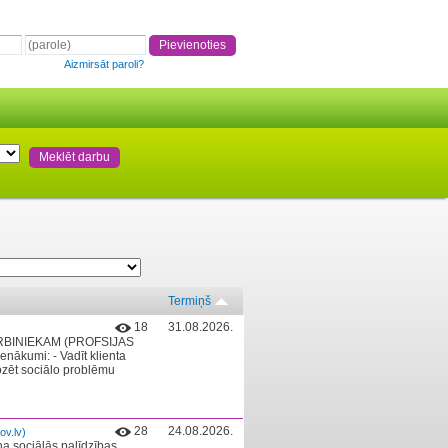
Aizmirsāt paroli?
Termiņš
18
31.08.2026.
DARBINIEKAM (PROFSIJAS
ākumi: - Vadīt klienta
ozēt sociālo problēmu
28
24.08.2026.
ov.lv)
na sociālās palīdzības