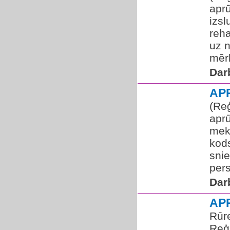
aprū
izsl
reha
uz 
mērķ
Dar
AP
(Reģ
aprū
mek
kod
sni
per
Dar
AP
Rūr
Reģ