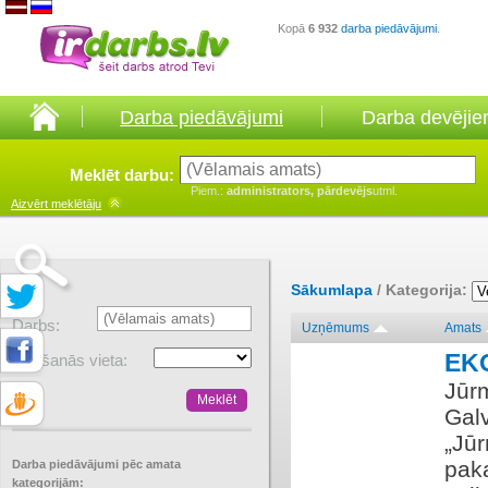
Kopā
6 932
darba piedāvājumi
.
Darba piedāvājumi
Darba devēji
Meklēt darbu:
Piem.:
administrators, pārdevējs
utml.
Aizvērt
meklētāju
Sākumlapa
/ Kategorija:
Darbs:
Uzņēmums
Amats
EK
Atrašanās vieta:
Jūr
Gal
„Jū
pak
Darba piedāvājumi pēc amata
kategorijām: