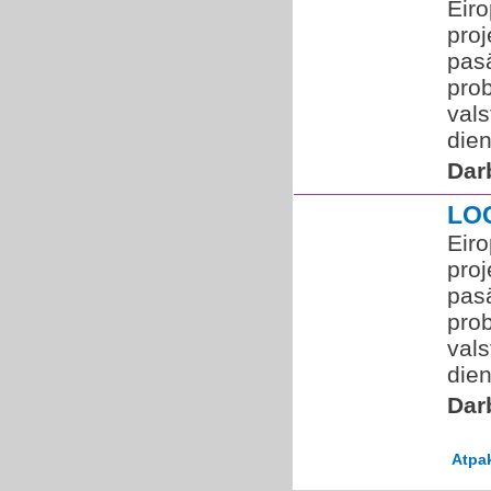
​Eir
proj
pas
pro
vals
die
Dar
LO
​Eir
proj
pas
pro
vals
die
Dar
Atpa