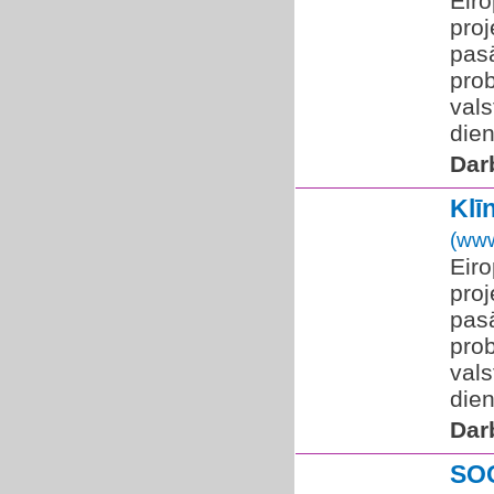
​Eir
proj
pas
pro
vals
die
Dar
Klī
(www
Eiro
proj
pas
pro
vals
dien
Dar
SO