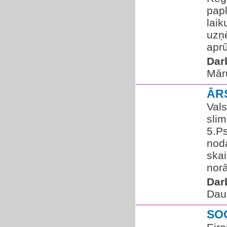
pap
lai
uzņ
aprū
Dar
Mār
ĀR
Vals
sli
5.Ps
noda
skai
norā
Dar
Dau
SO