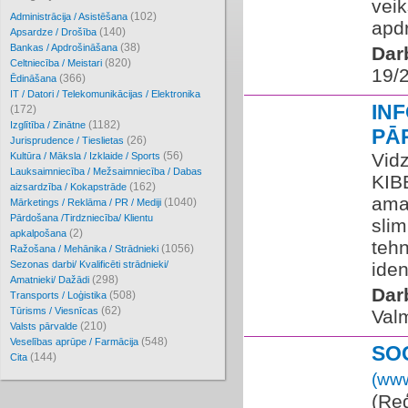
veik
(102)
Administrācija / Asistēšana
apdr
(140)
Apsardze / Drošība
(38)
Bankas / Apdrošināšana
Dar
(820)
Celtniecība / Meistari
19/
(366)
Ēdināšana
IT / Datori / Telekomunikācijas / Elektronika
IN
(172)
(1182)
Izglītība / Zinātne
PĀ
(26)
Jurisprudence / Tieslietas
(56)
Vid
Kultūra / Māksla / Izklaide / Sports
Lauksaimniecība / Mežsaimniecība / Dabas
KIB
(162)
aizsardzība / Kokapstrāde
ama
(1040)
Mārketings / Reklāma / PR / Mediji
Pārdošana /Tirdzniecība/ Klientu
slim
(2)
apkalpošana
tehn
(1056)
Ražošana / Mehānika / Strādnieki
Sezonas darbi/ Kvalificēti strādnieki/
iden
(298)
Amatnieki/ Dažādi
Dar
(508)
Transports / Loģistika
(62)
Tūrisms / Viesnīcas
Valm
(210)
Valsts pārvalde
(548)
Veselības aprūpe / Farmācija
SO
(144)
Cita
(www
(Reģ