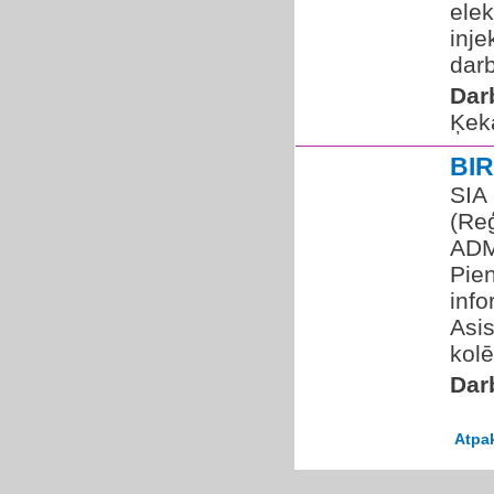
ele
inje
dar
Dar
Ķek
BI
SIA 
(Re
ADM
Pien
inf
Asi
kolē
Dar
Atpa