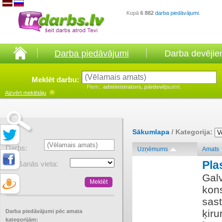
Kopā
6 882
darba piedāvājumi
.
Darba piedāvājumi
Darba devēji
Meklēt darbu:
Piem.:
administrators, pārdevējs
utml.
Aizvērt
meklētāju
Sākumlapa
/ Kategorija:
Darbs:
Uzņēmums
Amats
Pla
Atrašanās vieta:
Galv
kons
sast
ķiru
Darba piedāvājumi pēc amata
kategorijām: