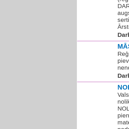
DAR
augs
sert
Ārst
Dar
MĀ
Reģi
pie
neno
Dar
NO
Vals
noli
NOL
pien
mat