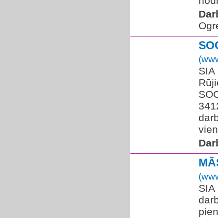
nodr
Dar
Ogr
SO
(www
SIA 
Rūji
SOC
3412
darb
vien
Dar
MĀS
(www
SIA 
darb
pie