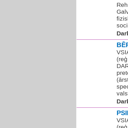
Reha
Gal
fizi
soci
Dar
BĒ
VSI
(re
DAR
pret
(ārs
spec
valst
Dar
PS
VSI
(re