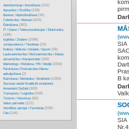
kom
(102)
Administrācija / Asistēšana
pirm
(138)
Apsardze / Drošība
(34)
Bankas / Apdrošināšana
Dar
(820)
Celtniecība / Meistari
(382)
Ēdināšana
MĀS
IT / Datori / Telekomunikācijas / Elektronika
(188)
(www
(1096)
Izglītība / Zinātne
SIA
(24)
Jurisprudence / Tieslietas
(56)
SAC
Kultūra / Māksla / Izklaide / Sports
Lauksaimniecība / Mežsaimniecība / Dabas
kom
(160)
aizsardzība / Kokapstrāde
Darb
(1050)
Mārketings / Reklāma / PR / Mediji
Pārdošana /Tirdzniecība/ Klientu
Pras
(2)
apkalpošana
B ka
(1060)
Ražošana / Mehānika / Strādnieki
Sezonas darbi/ Kvalificēti strādnieki/
Dar
(300)
Amatnieki/ Dažādi
Valk
(508)
Transports / Loģistika
(60)
Tūrisms / Viesnīcas
(222)
SO
Valsts pārvalde
(536)
Veselības aprūpe / Farmācija
(www
(144)
Cita
SIA 
Nr.