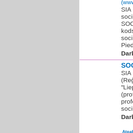
(www
SIA
soci
SOC
kods
soc
Pied
Dar
SO
SIA
(Re
"Li
(pro
prof
soci
Dar
Atpa