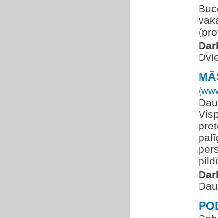
Buc
vak
(pro
Dar
Dvi
MĀS
(www
Daug
Vis
pre
palī
pers
pild
Dar
Dau
PO