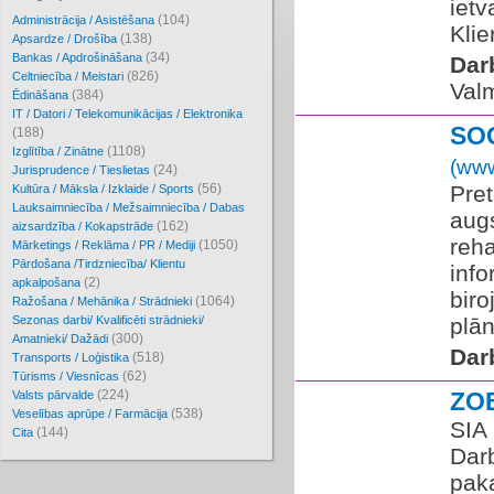
ietv
(104)
Administrācija / Asistēšana
Klie
(138)
Apsardze / Drošība
(34)
Bankas / Apdrošināšana
Dar
(826)
Celtniecība / Meistari
Valm
(384)
Ēdināšana
IT / Datori / Telekomunikācijas / Elektronika
SO
(188)
(1108)
Izglītība / Zinātne
(www
(24)
Jurisprudence / Tieslietas
(56)
Pret
Kultūra / Māksla / Izklaide / Sports
Lauksaimniecība / Mežsaimniecība / Dabas
augs
(162)
aizsardzība / Kokapstrāde
reha
(1050)
Mārketings / Reklāma / PR / Mediji
Pārdošana /Tirdzniecība/ Klientu
inf
(2)
apkalpošana
biro
(1064)
Ražošana / Mehānika / Strādnieki
Sezonas darbi/ Kvalificēti strādnieki/
plān
(300)
Amatnieki/ Dažādi
Dar
(518)
Transports / Loģistika
(62)
Tūrisms / Viesnīcas
(224)
ZO
Valsts pārvalde
(538)
Veselības aprūpe / Farmācija
SIA
(144)
Cita
Dar
pak