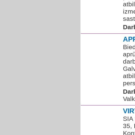
atbi
izm
sast
Dar
AP
Bied
aprū
darb
Galv
atbi
pers
Dar
Valk
VI
SIA 
35,
Kon