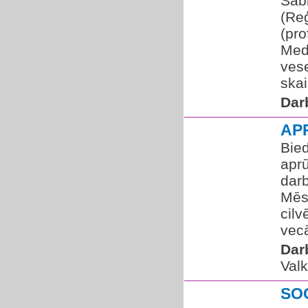
Sabi
(Re
(pro
Med
vese
skai
Dar
AP
Bied
aprū
darb
Mēs
cilv
vecā
Dar
Valk
SO