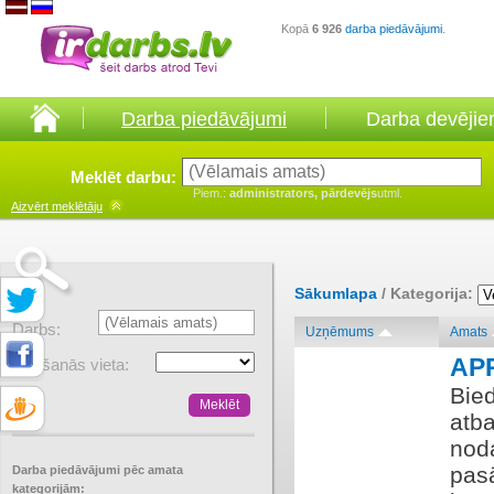
Kopā
6 926
darba piedāvājumi
.
Darba piedāvājumi
Darba devēji
Meklēt darbu:
Piem.:
administrators, pārdevējs
utml.
Aizvērt
meklētāju
Sākumlapa
/ Kategorija:
Darbs:
Uzņēmums
Amats
AP
Atrašanās vieta:
Bied
atba
nod
pas
Darba piedāvājumi pēc amata
kategorijām: