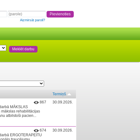
Aizmirsāt paroli?
Termiņš
867
30.09.2026.
na darbā MĀKSLAS
mākslas rehabilitācijas
u atbilstoši pacien...
674
30.09.2026.
ina darbā ERGOTERAPEITU
cionālo traucējumu