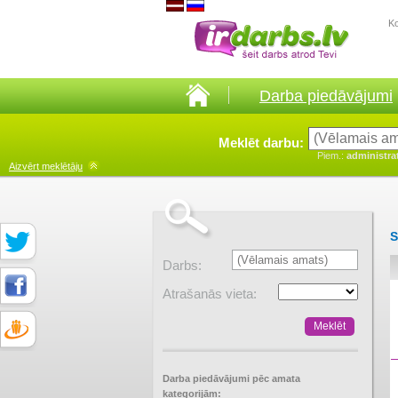
K
Darba piedāvājumi
Meklēt darbu:
Piem.:
administra
Aizvērt
meklētāju
S
Darbs:
Atrašanās vieta:
Darba piedāvājumi pēc amata
kategorijām: