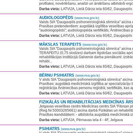
profilaksi, novērtēšanu, analīzi un ārstēšanu atbilstoši erg
Darba vieta:
LATVIJA, Lielā Dārza iela 60/62, Daugavpils
AUDIOLOGOPĒDS
(www.nva.gov.lv)
Valsts SIA "Daugavpils psihoneiroloģiskā slimnīca" ai
Prasības pretendentiem: augstākā izglītība veselības aprūp
"audiologopēds"; audiologopēda sertifikāts; Ārstniecības p
Darba vieta:
LATVIJA, Lielā Dārza iela 60/62, Daugavpils
MĀKSLAS TERAPEITS
(www.nva.gov.lv)
Valsts SIA "Daugavpils psihoneiroloģiskā slimnīca" aici
TERAPEITU (0,75 slodzes) darbam Ilgstošas sociālās apr
rehabilitācijas institūcijā Galvenie darba pienākumi: izstr
rehabi...
Darba vieta:
LATVIJA, Lielā Dārza iela 60/62, Daugavpils
BĒRNU PSIHIATRS
(www.nva.gov.lv)
V alsts SIA "Daugavpils psihoneiroloģiskā slimnīca" ai
Prasības: augstākā medicīniskā izglītība ar specializāciju b
reģistrācija Ārstniecības personu reģistrā; sertifikāts, kas ap
Darba vieta:
LATVIJA, Lielā Dārza iela 60/62, Daugavpils
FIZIKĀLĀS UN REHABILITĀCIJAS MEDICĪNAS ĀR
Jelgavas veselības centrs Medicīnas centrs SIA “Fitosan p
(Reģ.Nr.50003265661) aicina darbā Fizikālas un rehabilit
Prasības kandidātiem: - atbilstoša augstākā medicīniskā izgl
Darba vieta:
LATVIJA, Pērnavas iela 4 - 4F, Jelgava
PSIHIATRS
(www.nva.gov.lv)