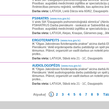
V alsts SIA "Daugavpils psihoneiroloģiskā slimnīca" aici
Prasības: augstākā medicīniskā izglītība ar specializāciju ps
Ārstniecības personu reģistrā; sertifikāts, kas apliecina ārst
Darba vieta:
LATVIJA, Lielā Dārza iela 60/62, Daugavpils
PSIHIATRS
(www.nva.gov.lv)
V alsts SIA "Daugavpils psihoneiroloģiskā slimnīca" (Aknīs
PSIHIATRUS Darba pienākumi - saskaņā ar Sabiedrībā aps
Prasības: augstākā medicīniskā izglītība ar specializāciju ps
Darba vieta:
LATVIJA, Alejas, Kraujas, Gārsenes pag., Jēk
ERGOTERAPEITS
(www.nva.gov.lv)
IK "Olgas Jakovļevas fizioterapeita prakse" aicina dar
Pienākumi:​ Veikt ergoterapeita darbu patstāvīgi un spēt 
lēmumus. Plānot, organizēt un vadīt darbus un noteikt prior
profes...
Darba vieta:
LATVIJA, Stāvā iela 21 - 1C, Daugavpils
AUDIOLOGOPĒDS
(www.nva.gov.lv)
IK "Olgas Jakovļevas fizioterapeita prakse" aicina da
Pienākumi:​ Veikt audiologopēda darbu patstāvīgi un spē
lēmumus. Plānot, organizēt un vadīt darbus un noteikt prior
profes...
Darba vieta:
LATVIJA, Stāvā iela 21 - 1C, Daugavpils
Atpakaļ
1
2
3
4
5
6
7
8
9
Tāl