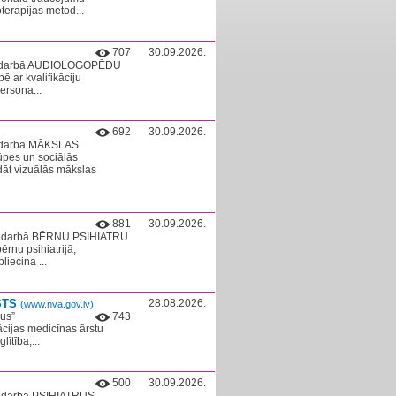
oterapijas metod...
707
30.09.2026.
cina darbā AUDIOLOGOPĒDU
ē ar kvalifikāciju
ersona...
692
30.09.2026.
na darbā MĀKSLAS
ūpes un sociālās
ādāt vizuālās mākslas
881
30.09.2026.
cina darbā BĒRNU PSIHIATRU
ērnu psihiatrijā;
liecina ...
STS
28.08.2026.
(www.nva.gov.lv)
lus”
743
ācijas medicīnas ārstu
ītība;...
500
30.09.2026.