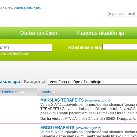
opā
6 982
darba piedāvājumi
.
Darba devējiem
Karjeras akadēmija
Atrašanās vieta:
tors, pārdevējs
utml.
ākumlapa
/ Kategorija:
Uzņēmums
Amats
MĀKSLAS TERAPEITS
(www.nva.gov.lv)
Valsts SIA "Daugavpils psihoneiroloģiskā slimnīca" aici
TERAPEITU Galvenie darba pienākumi : izstrādāt vizuālās 
pasākumu plānu pacientiem; realizēt mākslas terapijas plān
Darba vieta:
LATVIJA, Lielā Dārza iela 60/62, Daugavpils
ERGOTERAPEITS
(www.nva.gov.lv)
Valsts SIA "Daugavpils psihoneiroloģiskā slimnīca" aic
Galvenie darba pienākumi : veikt pacientu fizisko un funk