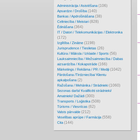
(106)
Administrācija / Asistēšana
(140)
Apsardze / Drošība
(38)
Bankas / Apdrošināšana
(828)
Celtniecība / Meistari
(364)
Ēdināšana
IT / Datori / Telekomunikācijas / Elektronika
(172)
(1198)
Izglītība / Zinātne
(26)
Jurisprudence / Tieslietas
(56)
Kultūra / Māksla / Izklaide / Sports
Lauksaimniecība / Mežsaimniecība / Dabas
(166)
aizsardzība / Kokapstrāde
(1042)
Mārketings / Reklāma / PR / Mediji
Pārdošana /Tirdzniecība/ Klientu
(2)
apkalpošana
(1060)
Ražošana / Mehānika / Strādnieki
Sezonas darbi/ Kvalificēti strādnieki/
(300)
Amatnieki/ Dažādi
(508)
Transports / Loģistika
(62)
Tūrisms / Viesnīcas
(212)
Valsts pārvalde
(558)
Veselības aprūpe / Farmācija
(144)
Cita