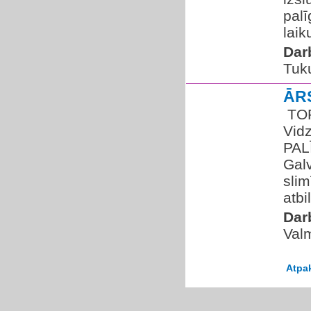
palī
laik
Dar
Tuk
ĀR
​ TO
Vid
PAL
Gal
slim
atbil
Dar
Valm
Atpa