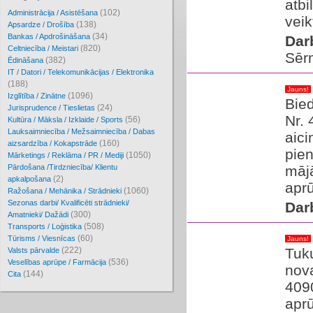
atb
(102)
Administrācija / Asistēšana
veik
(138)
Apsardze / Drošība
(34)
Bankas / Apdrošināšana
Dar
(820)
Celtniecība / Meistari
Sēr
(382)
Ēdināšana
IT / Datori / Telekomunikācijas / Elektronika
(188)
Jauns!
(1096)
Izglītība / Zinātne
Bied
(24)
Jurisprudence / Tieslietas
Nr.
(56)
Kultūra / Māksla / Izklaide / Sports
Lauksaimniecība / Mežsaimniecība / Dabas
aici
(160)
aizsardzība / Kokapstrāde
pien
(1050)
Mārketings / Reklāma / PR / Mediji
Pārdošana /Tirdzniecība/ Klientu
mājā
(2)
apkalpošana
aprū
(1060)
Ražošana / Mehānika / Strādnieki
Sezonas darbi/ Kvalificēti strādnieki/
Dar
(300)
Amatnieki/ Dažādi
(508)
Transports / Loģistika
(60)
Tūrisms / Viesnīcas
Jauns!
(222)
Tuk
Valsts pārvalde
(536)
Veselības aprūpe / Farmācija
nova
(144)
Cita
409
aprū