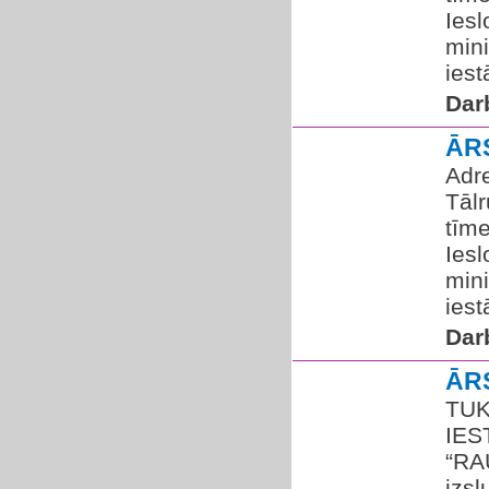
Iesl
mini
iest
Dar
ĀR
Adre
Tālr
tīme
Iesl
mini
iest
Dar
ĀR
TUK
IES
“RA
izsl