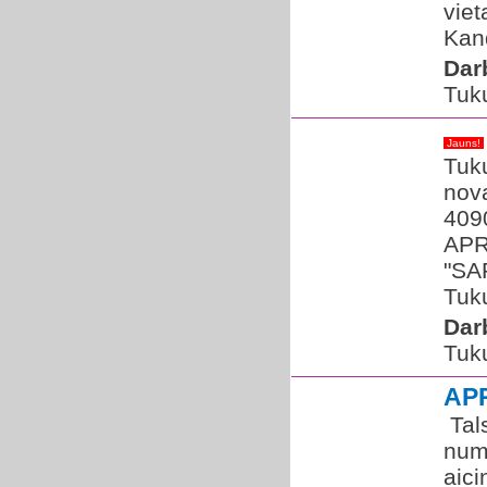
viet
Kan
Dar
Tuk
Jauns!
Tuk
nova
409
APR
"SAP
Tuk
Dar
Tuk
AP
​ Ta
num
aici