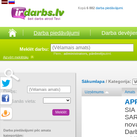
Kopā
6 882
darba piedāvājumi
.
Darba piedāvājumi
Darba devēji
Meklēt darbu:
Piem.:
administrators, pārdevējs
utml.
Aizvērt
meklētāju
Sākumlapa
/ Kategorija:
Darbs:
Uzņēmums
Amats
AP
Atrašanās vieta:
SIA
SAR
nov
Darb
Darba piedāvājumi pēc amata
kategorijām: