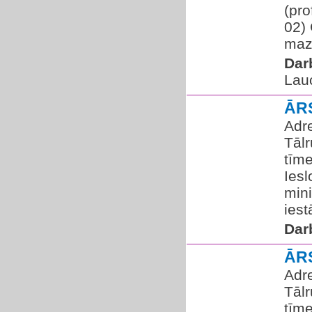
(pro
02) 
maz
Dar
Lauc
ĀR
Adre
Tālr
tīme
Iesl
mini
iest
Dar
ĀR
Adre
Tālr
tīme