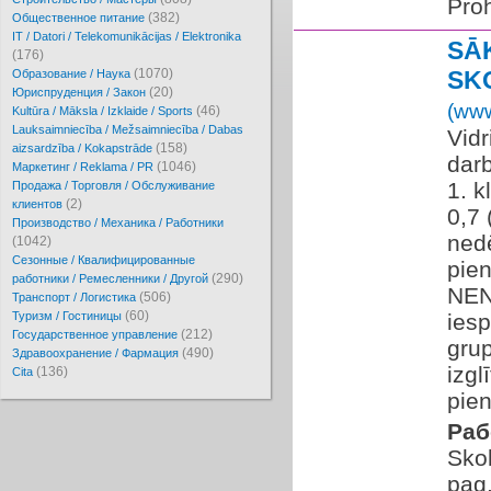
Proh
(382)
Oбщественное питание
IT / Datori / Telekomunikācijas / Elektronika
SĀ
(176)
(1070)
SK
Образование / Наука
(20)
Юриспруденция / Закон
(www
(46)
Kultūra / Māksla / Izklaide / Sports
Lauksaimniecība / Mežsaimniecība / Dabas
Vidr
(158)
aizsardzība / Kokapstrāde
dar
(1046)
Маркетинг / Reklama / PR
1. k
Продажа / Торговля / Обслуживание
(2)
клиентов
0,7 
Производство / Механика / Работники
nedē
(1042)
Сезонные / Квалифицированные
pie
(290)
работники / Ремесленники / Другой
NEN
(506)
Транспорт / Логистика
(60)
Туризм / Гостиницы
iesp
(212)
Государственное управление
grup
(490)
Здравоохранение / Фармация
izgl
(136)
Cita
pien
Раб
Skol
pag