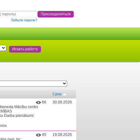
Забыли пароль?
Срок
66
30.08.2026.
dienesta Mācību centrs
IENĪBAS
u Darba pienākumi:
nov.
45
19.08.2026.
bs (reģ. Nr.: