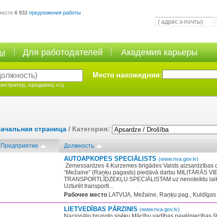
месте
6 932
предложения работы
.
ты
Для работодателей
Академия карьеры
Место нахожедния:
истратор, продавец
итд.
ачальная страница
/ Категория:
Предприятие
Должность
AUTOAPKOPES SPECIĀLISTS
(www.nva.gov.lv)
​ Zemessardzes 4.Kurzemes brigādes Valsts aizsardzības 
“Mežaine” (Raņķu pagasts) piedāvā darbu MILITĀRĀS V
TRANSPORTLĪDZEKĻU SPECIĀLISTAM uz nenoteiktu laik
Uzturēt transportl...
Рабочее место
LATVIJA, Mežaine, Raņķu pag., Kuldīgas 
LIETVEDĪBAS PĀRZINIS
(www.nva.gov.lv)
Nacionālo bruņoto spēku Mācību vadības pavēlniecības štā