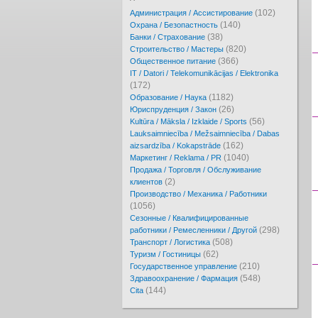
(102)
Администрация / Ассистирование
(140)
Охрана / Безопастность
(38)
Банки / Страхование
(820)
Cтроительство / Мастеры
(366)
Oбщественное питание
IT / Datori / Telekomunikācijas / Elektronika
(172)
(1182)
Образование / Наука
(26)
Юриспруденция / Закон
(56)
Kultūra / Māksla / Izklaide / Sports
Lauksaimniecība / Mežsaimniecība / Dabas
(162)
aizsardzība / Kokapstrāde
(1040)
Маркетинг / Reklama / PR
Продажа / Торговля / Обслуживание
(2)
клиентов
Производство / Механика / Работники
(1056)
Сезонные / Квалифицированные
(298)
работники / Ремесленники / Другой
(508)
Транспорт / Логистика
(62)
Туризм / Гостиницы
(210)
Государственное управление
(548)
Здравоохранение / Фармация
(144)
Cita