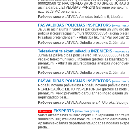
90002056972) NACIONĀLO BRUŅOTO SPĒKU JŪRAS S
aicina darbā LIETVEDĪBAS PĀRZINI Galvenie pienākumi: - s
uzturēt JS MC personāla ...
Рабочее место
LATVIJA, Atmodas bulvāris 9, Liepāja
PAŠVALDĪBAS POLICIJAS INSPEKTORS
(www.nva.go
Ja Jūsu aicinājums ir rūpēties par cilvēkiem un viņu droš
policija (Reģistrācijas numurs 90000056554) aicina piete
Prasības pretendentiem: • Atbilstība likuma “Par policiju” 2
Рабочее место
LATVIJA, Dubultu prospekts 2, Jūrmala
Telesakaru/ telekomunikāciju INŽENIERIS
(www.nva.g
Jūrmalas pašvaldības policija (reģ. Nr. 90000056554) aic
vecāko telekomunikāciju inženieri (profesijas klasifikator
pienākumi: • Attīstīt un uzturēt pilsētas ārtelpas videonov
sistēm...
Рабочее место
LATVIJA, Dubultu prospekts 2, Jūrmala
PAŠVALDĪBAS POLICIJAS INSPEKTORS
(www.nva.go
Ropažu novada pašvaldība Ropažu novada pašvaldības po
NEPILNGADĪGO LIETU INSPEKTORU/-I (profesijas kods 3
pienākumi: veikt preventīvo darbu ar nepilngadīgajiem un
nepilngadīgo tiesī...
Рабочее место
LATVIJA, Acones iela 4, Ulbroka, Stopiņu
EKSPERTS
(www.nva.gov.lv)
Новинка!
Valsts aizsardzības militāro objektu un iepirkumu centrs (r
90009225180) izsludina konkursu uz vakanto darbinieka 
Apsaimniekošanas departamenta Apgādes nodaļas eksperts
piedā...