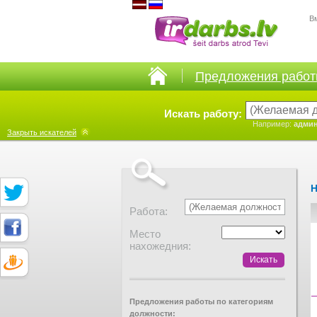
В
Предложения рабо
Искать работу:
Например:
админ
Закрыть
искателей
Н
Работа:
Место
нахожедния:
Предложения работы по категориям
должности: