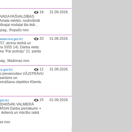
18
31.08.2026.
 NOVADA PAŠVALDĪBAS
mata mērķis: nodrošināt
vajai nodaļai tās ikdi...
 pag., Ropažu nov.
20
31.08.2026.
(www.nva.gov.lv)
57, aicina darbā uz
ora 3355 14). Darba vieta:
a “Par policiju” 21. panta
pag., Madonas nov.
12
31.08.2026.
a.gov.lv)
ai pievienoties VĀJSTRĀVU
sardzes un
ināšana objektos Klientu
25
01.09.2026.
ov.lv)
000040549) VALMIERĀ
ĀSAI Darba pienākumi: •
 ikdienā un mācību laikā
as nov.