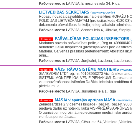
Рабочее место
LATVIJA, Ernestīnes iela 34, Rīga
LIETVEDĪBAS SEKRETĀRS
(www.nva.gov.lv)
Ropažu novada pašvaldība aicina pieteikties ROPAŽU
POLICIJAS LIETVEŽA AMATAM (profesijas kods 4120 03) A
dokumentu pārvaldības funkciju, sniegt atbalstu administratī
Рабочее место
LATVIJA, Acones iela 4, Ulbroka, Stopiņu
PAŠVALDĪBAS POLICIJAS INSPEKTORS
Новинка!
Madonas novada pašvaldības policija, Reģ.nr. 409000401
nenoteiktu laiku inspektoru (profesijas kods pēc klasifikat
Madona. Galvenās prasības pretendentiem: Atbilstība likum
pirm...
Рабочее место
LATVIJA, Jurģkalni, Lazdona, Lazdonas 
VĀJSTRĀVU SISTĒMU MONTIERIS
(www.nv
Новинка!
SIA "EVORM LTD" reģ. nr. 40103953273 Aicinām komand
SISTĒMU MONTIERI GALVENIE PIENĀKUMI: Darbs ar ap
videonovērošanas sistēmām Dažādu tehnisko problēmu ris
pieteikumu a...
Рабочее место
LATVIJA, Jūrkalnes iela 1, Rīga
MĀSA/ vispārējās aprūpes MĀSA
(www.nva.g
Новинка!
Zemessardzes 2.Vidzemes brigāde (Reģ.Nr. Reģ.Nr. 90
piedāvā darbu uz noteiktu laiku VISPĀRĒJĀS APRŪPES M
Organizēt un nodrošināt nepieciešamo medicīnisko aprūpi
vienības personālsas...
Рабочее место
LATVIJA, Cēsu iela 54, Valmiera, Valmier