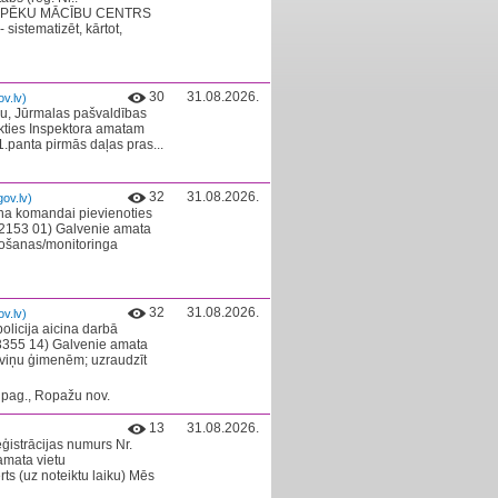
PĒKU MĀCĪBU CENTRS​
istematizēt, kārtot,
30
31.08.2026.
v.lv)
ību, Jūrmalas pašvaldības
ikties Inspektora amatam
1.panta pirmās daļas pras...
32
31.08.2026.
ov.lv)
ina komandai pievienoties
s 2153 01) Galvenie amata
ērošanas/monitoringa
32
31.08.2026.
v.lv)
licija aicina darbā
355 14) Galvenie amata
 viņu ģimenēm; uzraudzīt
 pag., Ropažu nov.
13
31.08.2026.
eģistrācijas numurs Nr.
amata vietu
 (uz noteiktu laiku) Mēs