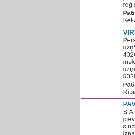
reģ.
Раб
Ķek
VI
Per
uzņ
402
mek
uzņ
5020
Раб
Rīg
PA
SIA
piev
slod
izpa