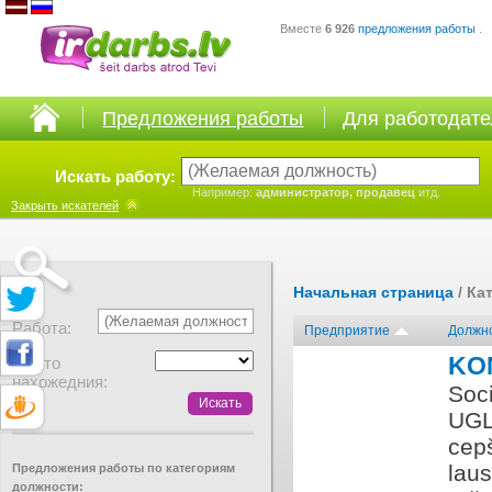
Вместе
6 926
предложения работы
.
Предложения работы
Для работодат
Искать работу:
Например:
администратор, продавец
итд.
Закрыть
искателей
Начальная страница
/ Ка
Работа:
Предприятие
Должн
KO
Место
нахожедния:
Soc
UGL
cepš
laus
Предложения работы по категориям
должности: