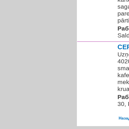
sag
pare
pārt
Раб
Sal
CE
Uzņ
402
sma
kaf
mekl
krua
Раб
30,
Наза