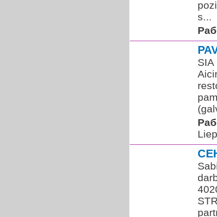
pozi
s...
Раб
PA
SIA
Aici
res
pama
(gal
Раб
Liep
CE
Sabi
darb
402
STR
par