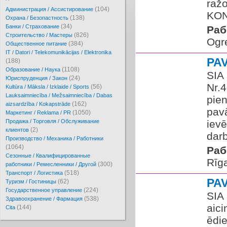
raž
(104)
Администрация / Ассистирование
KON
(138)
Охрана / Безопастность
(34)
Банки / Страхование
Раб
(826)
Cтроительство / Мастеры
Ogr
(384)
Oбщественное питание
IT / Datori / Telekomunikācijas / Elektronika
PA
(188)
(1108)
Образование / Наука
SIA 
(24)
Юриспруденция / Закон
Nr.
(56)
Kultūra / Māksla / Izklaide / Sports
Lauksaimniecība / Mežsaimniecība / Dabas
pien
(162)
aizsardzība / Kokapstrāde
pavā
(1050)
Маркетинг / Reklama / PR
Продажа / Торговля / Обслуживание
ievē
(2)
клиентов
darb
Производство / Механика / Работники
(1064)
Раб
Сезонные / Квалифицированные
Rīg
(300)
работники / Ремесленники / Другой
(518)
Транспорт / Логистика
PA
(62)
Туризм / Гостиницы
(224)
Государственное управление
SIA
(538)
Здравоохранение / Фармация
aic
(144)
Cita
ēdie