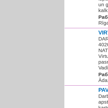
un g
kalk
Раб
Rīg
VI
DAR
402
NAT
Virt
pas
Vadī
Раб
Āda
PA
Darb
apst
kart