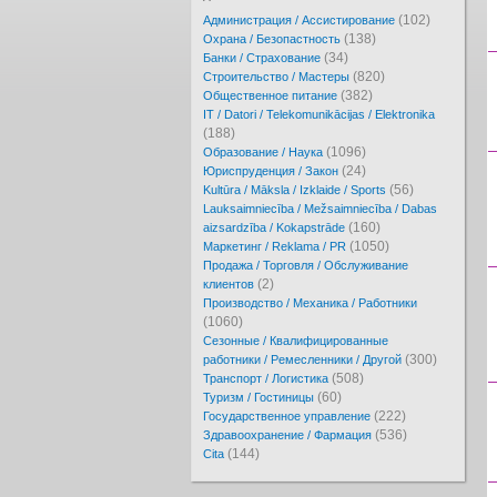
(102)
Администрация / Ассистирование
(138)
Охрана / Безопастность
(34)
Банки / Страхование
(820)
Cтроительство / Мастеры
(382)
Oбщественное питание
IT / Datori / Telekomunikācijas / Elektronika
(188)
(1096)
Образование / Наука
(24)
Юриспруденция / Закон
(56)
Kultūra / Māksla / Izklaide / Sports
Lauksaimniecība / Mežsaimniecība / Dabas
(160)
aizsardzība / Kokapstrāde
(1050)
Маркетинг / Reklama / PR
Продажа / Торговля / Обслуживание
(2)
клиентов
Производство / Механика / Работники
(1060)
Сезонные / Квалифицированные
(300)
работники / Ремесленники / Другой
(508)
Транспорт / Логистика
(60)
Туризм / Гостиницы
(222)
Государственное управление
(536)
Здравоохранение / Фармация
(144)
Cita