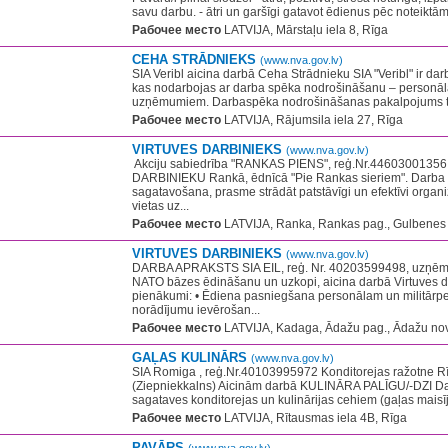
savu darbu. - ātri un garšīgi gatavot ēdienus pēc noteiktām 
Рабочее место
LATVIJA, Mārstaļu iela 8, Rīga
CEHA STRĀDNIEKS
(www.nva.gov.lv)
SIA Veribl aicina darbā Ceha Strādnieku SIA "Veribl" ir da
kas nodarbojas ar darba spēka nodrošināšanu – personāl
uzņēmumiem. Darbaspēka nodrošināšanas pakalpojums tiks
Рабочее место
LATVIJA, Rājumsila iela 27, Rīga
VIRTUVES DARBINIEKS
(www.nva.gov.lv)
​ Akciju sabiedrība "RANKAS PIENS", reģ.Nr.4460300135
DARBINIEKU Rankā, ēdnīcā "Pie Rankas sieriem". Darba 
sagatavošana, prasme strādāt patstāvīgi un efektīvi organ
vietas uz...
Рабочее место
LATVIJA, Ranka, Rankas pag., Gulbenes 
VIRTUVES DARBINIEKS
(www.nva.gov.lv)
DARBA APRAKSTS SIA EIL, reģ. Nr. 40203599498, uzņēmu
NATO bāzes ēdināšanu un uzkopi, aicina darbā Virtuves d
pienākumi: • Ēdiena pasniegšana personālam un militārpe
norādījumu ievērošan...
Рабочее место
LATVIJA, Kadaga, Ādažu pag., Ādažu nov
GAĻAS KULINĀRS
(www.nva.gov.lv)
SIA Romiga , reģ.Nr.40103995972 Konditorejas ražotne Rī
(Ziepniekkalns) Aicinām darbā KULINĀRA PALĪGU/-DZI Da
sagataves konditorejas un kulinārijas cehiem (gaļas maisīju
Рабочее место
LATVIJA, Rītausmas iela 4B, Rīga
PAVĀRS