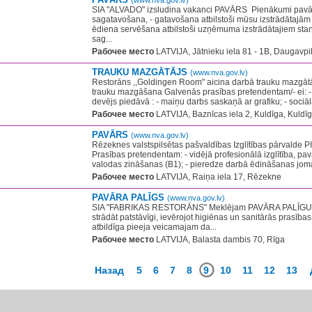
(www.nva.gov.lv)
SIA "ALVADO" izsludina vakanci PAVĀRS​ ​ Pienākumi pavā
sagatavošana, - gatavošana atbilstoši mūsu izstrādātajām 
ēdiena servēšana atbilstoši uzņēmuma izstrādātajiem stan
sag...
Рабочее место
LATVIJA, Jātnieku iela 81 - 1B, Daugavpi
TRAUKU MAZGĀTĀJS
(www.nva.gov.lv)
Restorāns ,,Goldingen Room" aicina darbā trauku mazgātā
trauku mazgāšana Galvenās prasības pretendentam/- ei: -
devējs piedāvā : - maiņu darbs saskaņā ar grafiku; - sociāl
Рабочее место
LATVIJA, Baznīcas iela 2, Kuldīga, Kuldīg
PAVĀRS
(www.nva.gov.lv)
Rēzeknes valstspilsētas pašvaldības Izglītības pārvalde P
Prasības pretendentam: - vidējā profesionālā izglītība, pavār
valodas zināšanas (B1); - pieredze darbā ēdināšanas jom
Рабочее место
LATVIJA, Raiņa iela 17, Rēzekne
PAVĀRA PALĪGS
(www.nva.gov.lv)
SIA "FABRIKAS RESTORĀNS" Meklējam PAVĀRA PALĪGU G
strādāt patstāvīgi, ievērojot higiēnas un sanitārās prasība
atbildīga pieeja veicamajam da...
Рабочее место
LATVIJA, Balasta dambis 70, Rīga
Назад
5
6
7
8
9
10
11
12
13