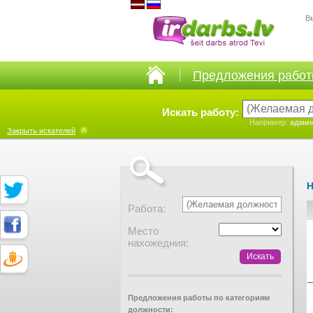
В
Предложения рабо
Искать работу:
Например:
админ
Закрыть
искателей
Н
Работа:
Место
нахожедния:
Предложения работы по категориям
должности: