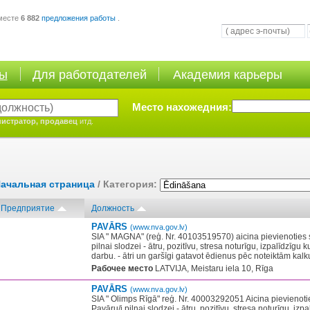
месте
6 882
предложения работы
.
ты
Для работодателей
Академия карьеры
Место нахожедния:
истратор, продавец
итд.
ачальная страница
/ Категория:
Предприятие
Должность
PAVĀRS
(www.nva.gov.lv)
SIA " MAGNA" (reģ. Nr. 40103519570) aicina pievienoties 
pilnai slodzei - ātru, pozitīvu, stresa noturīgu, izpalīdzīgu 
darbu. - ātri un garšīgi gatavot ēdienus pēc noteiktām kalku
Рабочее место
LATVIJA, Meistaru iela 10, Rīga
PAVĀRS
(www.nva.gov.lv)
SIA " Olimps Rīgā" reģ. Nr. 40003292051 Aicina pievienot
Pavāru/i pilnai slodzei - ātru, pozitīvu, stresa noturīgu, izp