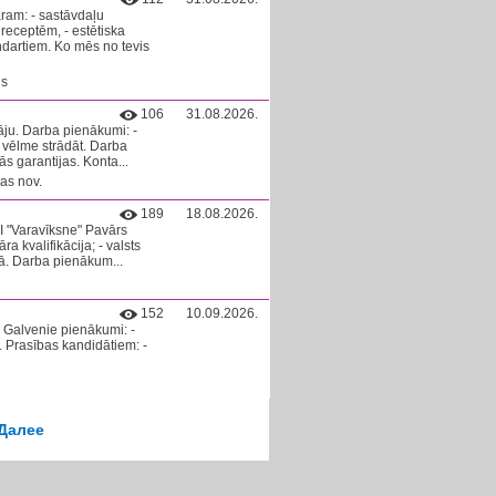
ram: - sastāvdaļu
receptēm, - estētiska
dartiem. Ko mēs no tevis
ls
106
31.08.2026.
ju. Darba pienākumi: -
 vēlme strādāt. Darba
ās garantijas. Konta...
as nov.
189
18.08.2026.
II "Varavīksne" Pavārs
a kvalifikācija; - valsts
ā. Darba pienākum...
152
10.09.2026.
alvenie pienākumi: -
s. Prasības kandidātiem: -
Далее