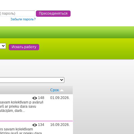
Забыли пароль?
Срок
148
01.09.2026.
savam kolektīvam p avāru/i
kurš ar prieku dara savu
lācijām, darb...
134
16.09.2026.
ies savam kolektīvam
alīdzīgu kurš ar prieku dara