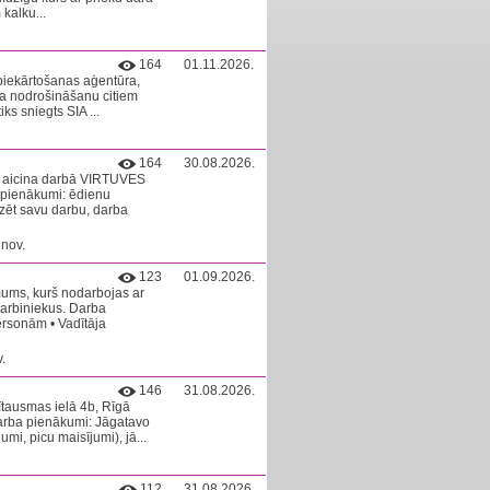
kalku...
164
01.11.2026.
rbiekārtošanas aģentūra,
a nodrošināšanu citiem
 sniegts SIA ...
164
30.08.2026.
6 aicina darbā VIRTUVES
pienākumi: ēdienu
izēt savu darbu, darba
nov.
123
01.09.2026.
ms, kurš nodarbojas ar
arbiniekus. Darba
rsonām • Vadītāja
.
146
31.08.2026.
tausmas ielā 4b, Rīgā
rba pienākumi: Jāgatavo
mi, picu maisījumi), jā...
112
31.08.2026.