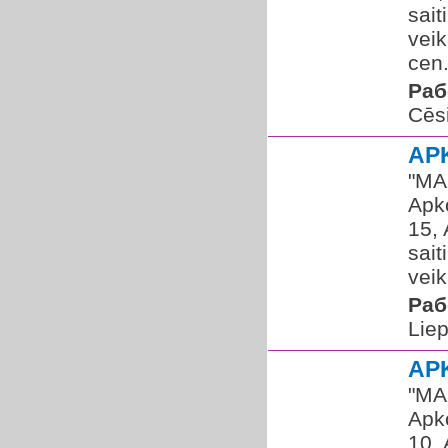
sai
veik
cen.
Раб
Cēs
AP
​"MA
Apko
15, 
sai
veik
Раб
Liep
AP
​"MA
Apko
10, 