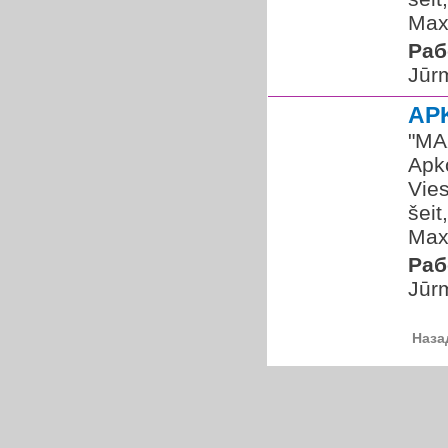
Maxi
Раб
Jūr
AP
​"MA
Apko
Vies
šeit
Maxi
Раб
Jūr
Наза