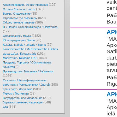
veik
(102)
Администрация / Ассистирование
cent
(140)
Охрана / Безопастность
(38)
Банки / Страхование
Раб
(820)
Cтроительство / Мастеры
Bau
(366)
Oбщественное питание
IT / Datori / Telekomunikācijas / Elektronika
AP
(172)
(1182)
Образование / Наука
​"MA
(26)
Юриспруденция / Закон
Apk
(56)
Kultūra / Māksla / Izklaide / Sports
Lauksaimniecība / Mežsaimniecība / Dabas
Sati
(162)
aizsardzība / Kokapstrāde
darb
(1040)
Маркетинг / Reklama / PR
Продажа / Торговля / Обслуживание
piet
(2)
клиентов
tuvu
Производство / Механика / Работники
(1056)
Раб
Сезонные / Квалифицированные
Rīg
(298)
работники / Ремесленники / Другой
(508)
Транспорт / Логистика
AP
(62)
Туризм / Гостиницы
(210)
Государственное управление
​"MA
(548)
Здравоохранение / Фармация
Apk
(144)
Cita
ielā