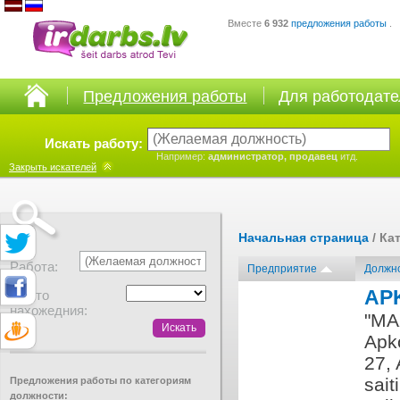
Вместе
6 932
предложения работы
.
Предложения работы
Для работодат
Искать работу:
Например:
администратор, продавец
итд.
Закрыть
искателей
Начальная страница
/ Ка
Работа:
Предприятие
Должн
AP
Место
нахожедния:
​"MA
Apko
27, 
sai
Предложения работы по категориям
должности: