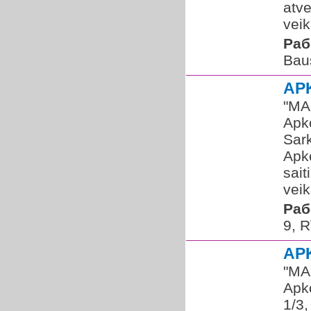
atve
veik
Раб
Bau
AP
​"MA
Apk
Sar
Apko
sai
veik
Раб
9, R
AP
​"MA
Apko
1/3,