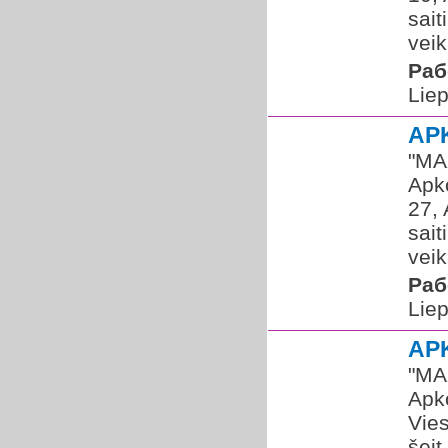
sai
veik
Раб
Liep
AP
​"MA
Apko
27, 
sai
veik
Раб
Liep
AP
​"MA
Apko
Vies
šeit