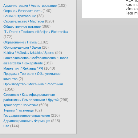
ALANDE
kas in
(102)
Администрация / Ассистирование
zīmola
(140)
Охрана / Безопастность
lietu m
(38)
Банки / Страхование
(820)
Cтроительство / Мастеры
(366)
Oбщественное питание
IT / Datori / Telekomunikācijas / Elektronika
(172)
(1182)
Образование / Наука
(26)
Юриспруденция / Закон
(56)
Kultūra / Māksla / Izklaide / Sports
Lauksaimniecība / Mežsaimniecība / Dabas
(162)
aizsardzība / Kokapstrāde
(1040)
Маркетинг / Reklama / PR
Продажа / Торговля / Обслуживание
(2)
клиентов
Производство / Механика / Работники
(1056)
Сезонные / Квалифицированные
(298)
работники / Ремесленники / Другой
(508)
Транспорт / Логистика
(62)
Туризм / Гостиницы
(210)
Государственное управление
(548)
Здравоохранение / Фармация
(144)
Cita