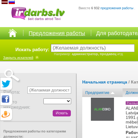
Вместе
6 932
предложения работы
.
Предложения работы
Для работодат
Искать работу:
Например:
администратор, продавец
итд.
Закрыть
искателей
Начальная страница
/ Ка
Работа:
Предприятие
Должн
Место
Premiu
нахожедния:
ALAND
Latvij
1991.g
mēbeļu
Lietuv
Предложения работы по категориям
Рабо
должности: