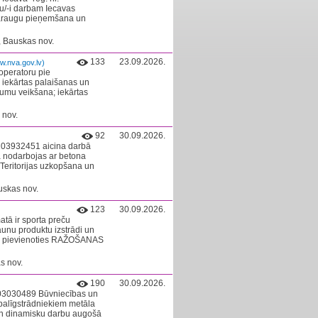
/-i darbam Iecavas
paraugu pieņemšana un
, Bauskas nov.
133
23.09.2026.
w.nva.gov.lv)
operatoru pie
 iekārtas palaišanas un
umu veikšana; iekārtas
 nov.
92
30.09.2026.
0103932451 aicina darbā
 nodarbojas ar betona
Teritorijas uzkopšana un
uskas nov.
123
30.09.2026.
ā ir sporta preču
unu produktu izstrādi un
ai pievienoties RAŽOŠANAS
s nov.
190
30.09.2026.
403030489 Būvniecības un
alīgstrādniekiem metāla
un dinamisku darbu augošā