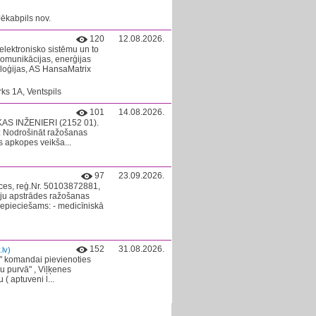
Jēkabpils nov.
120
12.08.2026.
elektronisko sistēmu un to
omunikācijas, enerģijas
oloģijas, AS HansaMatrix
ks 1A, Ventspils
101
14.08.2026.
AS INŽENIERI (2152 01).
: Nodrošināt ražošanas
s apkopes veikša...
97
23.09.2026.
ces, reģ.Nr. 50103872881,
vju apstrādes ražošanas
epieciešams: - medicīniskā
152
31.08.2026.
lv)
O" komandai pievienoties
ļu purvā" , Viļķenes
( aptuveni l...