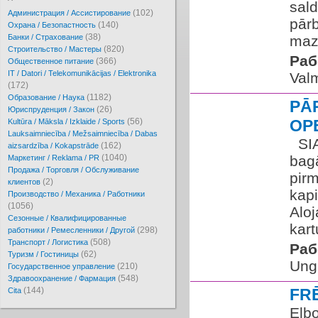
sal
(102)
Администрация / Ассистирование
pārb
(140)
Охрана / Безопастность
(38)
Банки / Страхование
mazg
(820)
Cтроительство / Мастеры
Раб
(366)
Oбщественное питание
IT / Datori / Telekomunikācijas / Elektronika
Valm
(172)
(1182)
Образование / Наука
PĀ
(26)
Юриспруденция / Закон
(56)
OP
Kultūra / Māksla / Izklaide / Sports
Lauksaimniecība / Mežsaimniecība / Dabas
​ ​ 
(162)
aizsardzība / Kokapstrāde
(1040)
bagā
Маркетинг / Reklama / PR
Продажа / Торговля / Обслуживание
pirm
(2)
клиентов
kap
Производство / Механика / Работники
(1056)
Aloj
Сезонные / Квалифицированные
kart
(298)
работники / Ремесленники / Другой
(508)
Транспорт / Логистика
Раб
(62)
Туризм / Гостиницы
Ungu
(210)
Государственное управление
(548)
Здравоохранение / Фармация
(144)
FR
Cita
Elb