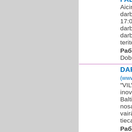
Aici
darb
17:0
dar
darb
teri
Раб
Dob
DA
(www
"VIL
inov
Balt
nos
vai
tiec
Раб