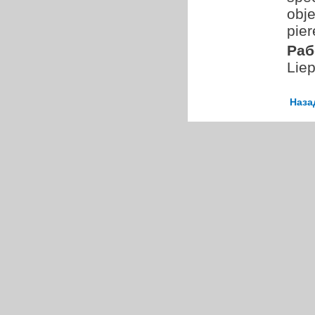
obje
pier
Раб
Liep
Наза