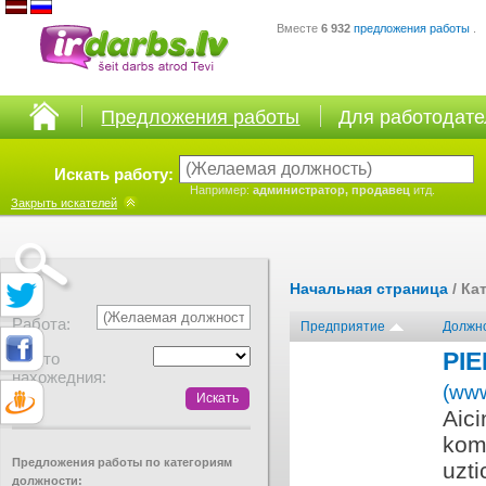
Вместе
6 932
предложения работы
.
Предложения работы
Для работодат
Искать работу:
Например:
администратор, продавец
итд.
Закрыть
искателей
Начальная страница
/ Ка
Работа:
Предприятие
Должн
PI
Место
нахожедния:
(www
Aici
kom
Предложения работы по категориям
uzti
должности: