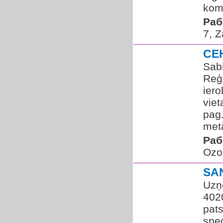
komu
Раб
7, Z
CE
Sab
Reģ.
iero
viet
pag
metā
Раб
Ozol
SA
Uzņ
402
pat
spec