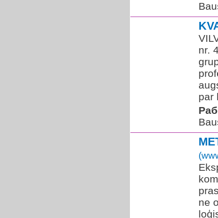
Bau
KV
VILV
nr. 
gru
prof
augs
par 
Раб
Bau
ME
(www
Eks
koma
pra
ne o
loģi