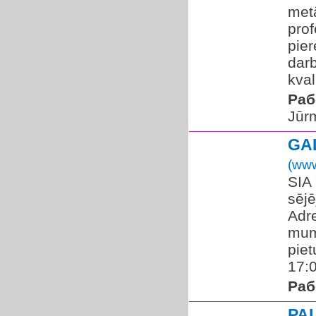
met
prof
pie
darb
kval
Раб
Jūr
GA
(www
SIA
sējē
Adre
mum
piet
17:0
Раб
PA