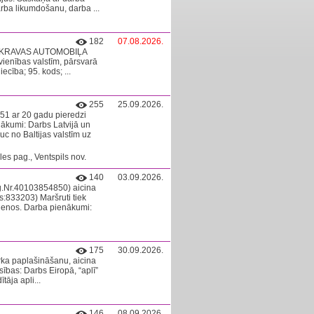
rba likumdošanu, darba ...
182
07.08.2026.
ā KRAVAS AUTOMOBIĻA
enības valstīm, pārsvarā
ecība; 95. kods; ...
255
25.09.2026.
51 ar 20 gadu pieredzi
ākumi: Darbs Latvijā un
c no Baltijas valstīm uz
es pag., Ventspils nov.
140
03.09.2026.
ģ.Nr.40103854850) aicina
833203) Maršruti tiek
rzienos. Darba pienākumi:
175
30.09.2026.
rka paplašināšanu, aicina
as: Darbs Eiropā, “aplī”
tāja apli...
146
08.09.2026.