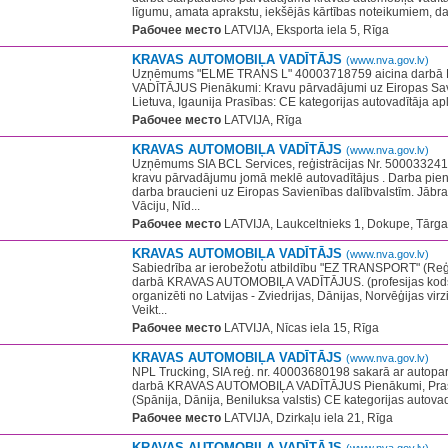
līgumu, amata aprakstu, iekšējās kārtības noteikumiem, da
Рабочее место
LATVIJA, Eksporta iela 5, Rīga
KRAVAS AUTOMOBIĻA VADĪTĀJS
(www.nva.gov.lv)
Uzņēmums "ELME TRANS L" 40003718759 aicina darb
VADĪTĀJUS Pienākumi: Kravu pārvadājumi uz Eiropas Savi
Lietuva, Igaunija Prasības: CE kategorijas autovadītāja apli
Рабочее место
LATVIJA, Rīga
KRAVAS AUTOMOBIĻA VADĪTĀJS
(www.nva.gov.lv)
Uzņēmums SIA BCL Services, reģistrācijas Nr. 500033241
kravu pārvadājumu jomā meklē autovadītājus . Darba pien
darba braucieni uz Eiropas Savienības dalībvalstīm. Jābrau
Vāciju, Nīd...
Рабочее место
LATVIJA, Laukceltnieks 1, Dokupe, Tārgal
KRAVAS AUTOMOBIĻA VADĪTĀJS
(www.nva.gov.lv)
Sabiedrība ar ierobežotu atbildību "EZ TRANSPORT" (Re
darbā KRAVAS AUTOMOBIĻA VADĪTĀJUS. (profesijas kods:
organizēti no Latvijas - Zviedrijas, Dānijas, Norvēģijas vi
Veikt...
Рабочее место
LATVIJA, Nīcas iela 15, Rīga
KRAVAS AUTOMOBIĻA VADĪTĀJS
(www.nva.gov.lv)
NPL Trucking, SIA​ reģ. nr. 40003680198 sakarā ar autopa
darbā KRAVAS AUTOMOBIĻA VADĪTĀJUS Pienākumi, Prasīb
(Spānija, Dānija, Beniluksa valstis) CE kategorijas autovadī
Рабочее место
LATVIJA, Dzirkaļu iela 21, Rīga
KRAVAS AUTOMOBIĻA VADĪTĀJS