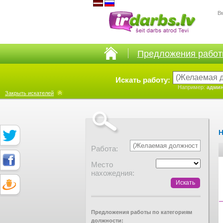
В
Предложения рабо
Искать работу:
Например:
админ
Закрыть
искателей
Н
Работа:
Место
нахожедния:
Предложения работы по категориям
должности: