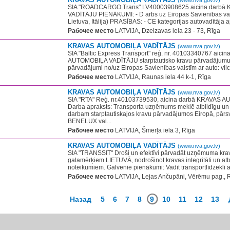
(www.nva.gov.lv)
SIA "ROADCARGO Trans" LV40003908625 aicina darb
VADĪTĀJU PIENĀKUMI: - D arbs uz Eiropas Savienības vals
Lietuva, Itālija) PRASĪBAS: - CE kategorijas autovadītāja apli
Рабочее место
LATVIJA, Dzelzavas iela 23 - 73, Rīga
KRAVAS AUTOMOBIĻA VADĪTĀJS
(www.nva.gov.lv)
SIA "Baltic Express Transport" reģ. nr. 40103340767 aic
AUTOMOBIĻA VADĪTĀJU starptautisko kravu pārvadājumu
pārvadājumi no/uz Eiropas Savienības valstīm ar auto: vilc
Рабочее место
LATVIJA, Raunas iela 44 k-1, Rīga
KRAVAS AUTOMOBIĻA VADĪTĀJS
(www.nva.gov.lv)
SIA "RTA" Reģ. nr.40103739530, aicina darbā KRAVAS
Darba apraksts: Transporta uzņēmums meklē atbildīgu un 
darbam starptautiskajos kravu pārvadājumos Eiropā, pārs
BENELUX val...
Рабочее место
LATVIJA, Šmerļa iela 3, Rīga
KRAVAS AUTOMOBIĻA VADĪTĀJS
(www.nva.gov.lv)
SIA "TRANSSIT" Droši un efektīvi pārvadāt uzņēmuma krav
galamērķiem LIETUVĀ, nodrošinot kravas integritāti un atb
noteikumiem. Galvenie pienākumi: Vadīt transportlīdzekli at
Рабочее место
LATVIJA, Lejas Ančupāni, Vērēmu pag., 
Назад
5
6
7
8
9
10
11
12
13