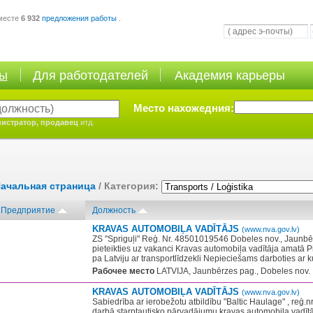
месте
6 932
предложения работы
.
ты
Для работодателей
Академия карьеры
Место нахожедния:
истратор, продавец
итд.
ачальная страница
/ Категория:
Предприятие
Должность
KRAVAS AUTOMOBIĻA VADĪTĀJS
(www.nva.gov.lv)
ZS "Spriguļi" Reģ. Nr. 48501019546 Dobeles nov., Jaunbēr
pieteikties uz vakanci Kravas automobiļa vadītāja amatā 
pa Latviju ar transportlīdzekli Nepieciešams darboties ar ku
Рабочее место
LATVIJA, Jaunbērzes pag., Dobeles nov.
KRAVAS AUTOMOBIĻA VADĪTĀJS
(www.nva.gov.lv)
Sabiedrība ar ierobežotu atbildību "Baltic Haulage" , reģ.
darbā starptautisko pārvadājumu kravas automobiļa vadīt