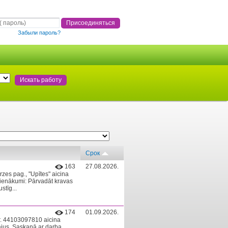
Забыли пароль?
Срок
163
27.08.2026.
zes pag., "Upītes" aicina
Pienākumi: Pārvadāt kravas
stīg...
174
01.09.2026.
nr. 44103097810 aicina
ājus. Saskaņā ar darba