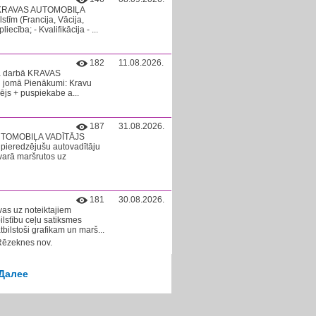
ā KRAVAS AUTOMOBIĻA
tīm (Francija, Vācija,
ecība; - Kvalifikācija - ...
182
11.08.2026.
ina darbā KRAVAS
 jomā Pienākumi: Kravu
ējs + puspiekabe a...
187
31.08.2026.
 AUTOMOBIĻA VADĪTĀJS
pieredzējušu autovadītāju
varā maršrutos uz
181
30.08.2026.
as uz noteiktajiem
ilstību ceļu satiksmes
bilstoši grafikam un marš...
Rēzeknes nov.
Далее