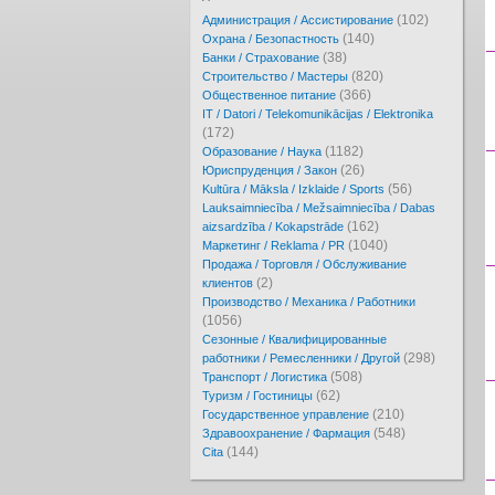
(102)
Администрация / Ассистирование
(140)
Охрана / Безопастность
(38)
Банки / Страхование
(820)
Cтроительство / Мастеры
(366)
Oбщественное питание
IT / Datori / Telekomunikācijas / Elektronika
(172)
(1182)
Образование / Наука
(26)
Юриспруденция / Закон
(56)
Kultūra / Māksla / Izklaide / Sports
Lauksaimniecība / Mežsaimniecība / Dabas
(162)
aizsardzība / Kokapstrāde
(1040)
Маркетинг / Reklama / PR
Продажа / Торговля / Обслуживание
(2)
клиентов
Производство / Механика / Работники
(1056)
Сезонные / Квалифицированные
(298)
работники / Ремесленники / Другой
(508)
Транспорт / Логистика
(62)
Туризм / Гостиницы
(210)
Государственное управление
(548)
Здравоохранение / Фармация
(144)
Cita